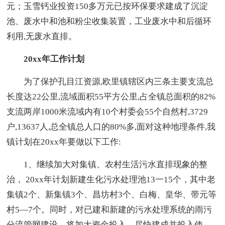
元；玉雪钙业投资150多万元已按环保要求建成了沉淀
池、废水中和池和粉尘收集装置，工业废水中和后循环
利用,无废水直排。
20xx年工作计划
为了保护孔目江资源,欧里镇辖区内三条主要支流总
长度达22公里,流域面积55平方公里,占全镇总面积的82%
支流两岸1000米流域内有10个村委会55个自然村,3729
户,13637人,总全镇总人口的80%多,面对这种地理条件,我
镇计划在20xx年要做以下工作:
1、继续加大对集镇、农村生活污水直排现象的整
治， 20xx年计划新建生化污水处理池13一15个，其中老
集镇2个、新集镇3个、昌坊村3个、白梅、皇华、带元等
村5—7个。同时，对已建和新建的污水处理系统的雨污
分流管网建设，将加大资金投入，尽快建成并投入使