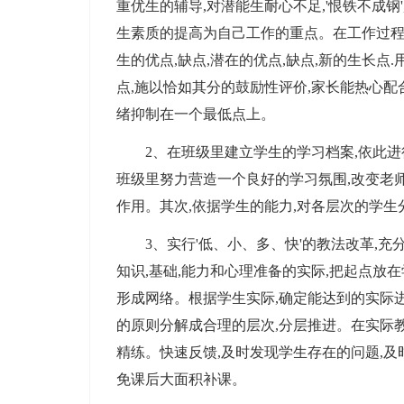
重优生的辅导,对潜能生耐心不足,'恨铁不成钢
生素质的提高为自己工作的重点。在工作过程
生的优点,缺点,潜在的优点,缺点,新的生长点
点,施以恰如其分的鼓励性评价,家长能热心配
绪抑制在一个最低点上。
2、在班级里建立学生的学习档案,依此进行
班级里努力营造一个良好的学习氛围,改变老师
作用。其次,依据学生的能力,对各层次的学生
3、实行'低、小、多、快'的教法改革,充
知识,基础,能力和心理准备的实际,把起点放
形成网络。根据学生实际,确定能达到的实际进
的原则分解成合理的层次,分层推进。在实际
精练。快速反馈,及时发现学生存在的问题,及
免课后大面积补课。