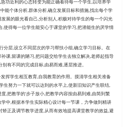
',急功近利的心态转变为能正确看待每一个学生,以培养学
中能个体分析,群体分析,确立发展目标和措施,找出每个学
.用发展的眼光看自己,分析别人.积极对待学生的每一个闪光
合,使得每一位学生能安心于课堂的学习,把潜能生的厌学情
分层,设立不同层次的学习帮扶小组,确立学习目标。在
补课,留课的陋习,把问题交给学生去独立解决,老师起指导
分别有不同的完成目标,由易而难,逐层推进。
分发挥学生相互教育,自我教育的作用。摸清学生相关准备
在学生努力一下就可以达到的水平上,使新旧知识产生联结,
度,把教学的'步子放小,把教学内容按由易到难,由简到繁
教学中,根据本学生实际精心设计每一节课，力争做到精讲
时矫正及调节教学进度,从而有效地提高课堂教学的效益,避