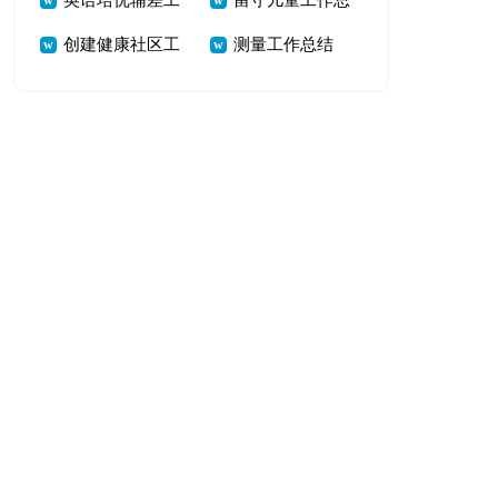
英语培优辅差工
留守儿童工作总
精选15篇
总结7篇
创建健康社区工
测量工作总结
作总结精选13篇
结模板
作总结