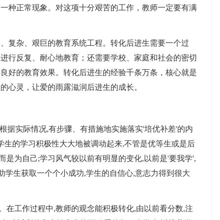
是一种正常现象。对这项十分艰苦的工作，教师一定要有满
复杂、艰巨的教育系统工程。转化后进生需要一个过
，进行反复、耐心地教育；还需要学校、家庭和社会的密切
得良好的教育效果。转化后进生的经验千条万条，核心就是
生的心灵，让爱的雨露滋润后进生的成长。
根据实际情况,有步骤、有措施地实施落实'培优补差'的内
,学生的学习积极性大大地被调动起来,不管是优等生或是后
而是为自己;学习风气较以前有明显的变化,以前是'要我学',
帮助学生获取一个个小成功,学生的自信心,意志力得到很大
在工作过程中,教师的观念能积极转化,由以前看分数,注