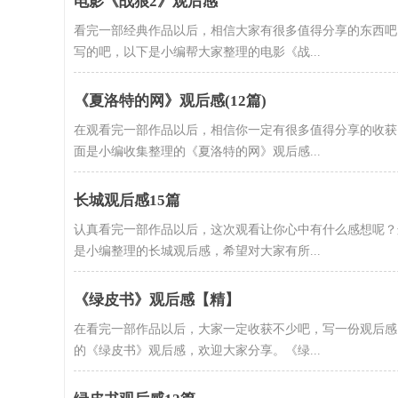
电影《战狼2》观后感
看完一部经典作品以后，相信大家有很多值得分享的东西吧
写的吧，以下是小编帮大家整理的电影《战...
《夏洛特的网》观后感(12篇)
在观看完一部作品以后，相信你一定有很多值得分享的收获
面是小编收集整理的《夏洛特的网》观后感...
长城观后感15篇
认真看完一部作品以后，这次观看让你心中有什么感想呢？
是小编整理的长城观后感，希望对大家有所...
《绿皮书》观后感【精】
在看完一部作品以后，大家一定收获不少吧，写一份观后感
的《绿皮书》观后感，欢迎大家分享。《绿...