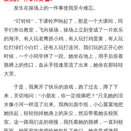
发生在操场上的一件事使我至今难忘。
“叮铃铃”，下课铃声响起了，那是一个大课间，同
学们奔出教室，飞向操场，操场上立刻变成了一片欢乐
的海洋。有人玩老鹰抓小鸡，有人玩打鸡蛋黄，有人玩
红灯绿灯小白灯，还有人玩打连河。我们玩的正开心的
时候，一个小同学摔了一跤。她坐在地上，用手后捂着
胳膊上的伤口，血从手指逢里流了出来，她坐在那哇哇
大哭。
于是，我离开了快乐的游戏，跑了过去，蹲了下
来，关切地问：“小朋友，你一定很痛吧？”只见她的泪
水像小河一样流了出来。我掏出面巾纸，小心翼翼地把
她扶起，轻轻拍掉她身上的灰尘，然后带着她去校医
室。这一路我们走的很慢，我托着她的胳膊，一直到校
医室，校医室的老师给她包扎了伤口，她非常感激我。