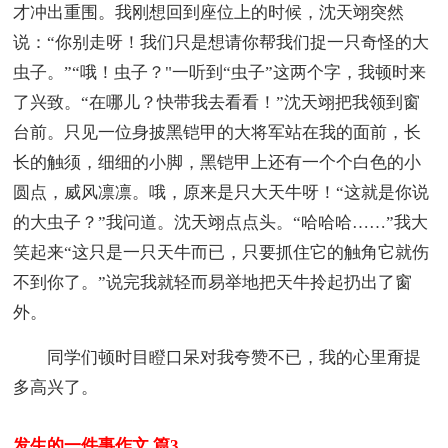
才冲出重围。我刚想回到座位上的时候，沈天翊突然
说：“你别走呀！我们只是想请你帮我们捉一只奇怪的大
虫子。”“哦！虫子？"一听到“虫子”这两个字，我顿时来
了兴致。“在哪儿？快带我去看看！”沈天翊把我领到窗
台前。只见一位身披黑铠甲的大将军站在我的面前，长
长的触须，细细的小脚，黑铠甲上还有一个个白色的小
圆点，威风凛凛。哦，原来是只大天牛呀！“这就是你说
的大虫子？”我问道。沈天翊点点头。“哈哈哈……”我大
笑起来“这只是一只天牛而已，只要抓住它的触角它就伤
不到你了。”说完我就轻而易举地把天牛拎起扔出了窗
外。
同学们顿时目瞪口呆对我夸赞不已，我的心里甭提
多高兴了。
发生的一件事作文 篇3