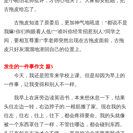
是小晓怕老师批评，才伤心地哭了。大家都安慰她，把
古拖皮给忘了。
古拖皮知道了原委后，更加神气地吼道：“都说不是
我嘛!你们狗眼看人低!”“谁叫你经常招惹别人?同学之
间，要相互尊重!”李老师突然出现在古拖皮面前，古拖
皮只好灰溜溜地潜回自己的位置上。
发生的一件事作文 篇5
今天，我还是照常来学校上课。但是却因为早上的
一件事，让我变得和别人不一样。
我早上在床旁边读英语书，本来想休息一下，结果
头往左边一转，右边脖子的.一根筋搬了家。现在我的头
往左，往右，往上，往下，都会疼得要命。我的头就像
被一个东西罩住了一样，不管往哪边，都会碰到东西。