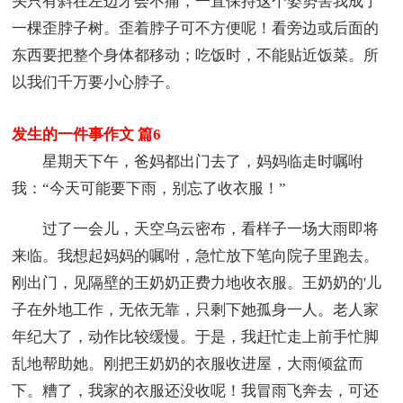
头只有斜在左边才会不痛，一直保持这个姿势害我成了
一棵歪脖子树。歪着脖子可不方便呢！看旁边或后面的
东西要把整个身体都移动；吃饭时，不能贴近饭菜。所
以我们千万要小心脖子。
发生的一件事作文 篇6
星期天下午，爸妈都出门去了，妈妈临走时嘱咐
我：“今天可能要下雨，别忘了收衣服！”
过了一会儿，天空乌云密布，看样子一场大雨即将
来临。我想起妈妈的嘱咐，急忙放下笔向院子里跑去。
刚出门，见隔壁的王奶奶正费力地收衣服。王奶奶的'儿
子在外地工作，无依无靠，只剩下她孤身一人。老人家
年纪大了，动作比较缓慢。于是，我赶忙走上前手忙脚
乱地帮助她。刚把王奶奶的衣服收进屋，大雨倾盆而
下。糟了，我家的衣服还没收呢！我冒雨飞奔去，可还