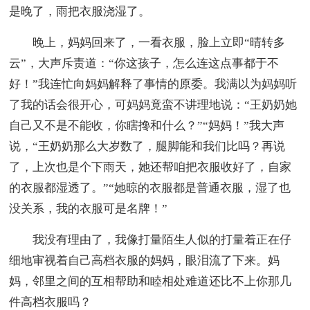
是晚了，雨把衣服浇湿了。
晚上，妈妈回来了，一看衣服，脸上立即“晴转多
云”，大声斥责道：“你这孩子，怎么连这点事都于不
好！”我连忙向妈妈解释了事情的原委。我满以为妈妈听
了我的话会很开心，可妈妈竟蛮不讲理地说：“王奶奶她
自己又不是不能收，你瞎搀和什么？”“妈妈！”我大声
说，“王奶奶那么大岁数了，腿脚能和我们比吗？再说
了，上次也是个下雨天，她还帮咱把衣服收好了，自家
的衣服都湿透了。”“她晾的衣服都是普通衣服，湿了也
没关系，我的衣服可是名牌！”
我没有理由了，我像打量陌生人似的打量着正在仔
细地审视着自己高档衣服的妈妈，眼泪流了下来。妈
妈，邻里之间的互相帮助和睦相处难道还比不上你那几
件高档衣服吗？