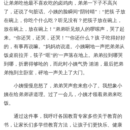
让弟弟吃他最不喜欢吃的卤鸡肉，弟弟一下子不高兴
了，还说了句脏话。小姨的脸瞬间“阴转晴”：“把筷 子放
在碗上，你吃个什么吃？听见没有？把筷子放在碗上，
放在碗上，放在碗上！”弟弟听见烦人的啰嗦声，哭了起
来。“你还哭，还哭，还哭！”“你还什么？孩 子吃得好好
的，有事再说嘛。”妈妈劝说道。小姨唰地一声把弟弟从
饭桌前拉开，筷子“哐”的'一声落在地上。弟弟拉到哪哭
到哪，折磨得够呛的，而此时小姨气势 汹汹，最后把弟
弟拖到主卧室，砰地一声关上了大门。
小姨慢慢息怒了，弟弟哭声愈来愈小了。我想象小
姨在给弟弟讲道理。过了一会儿，小姨才领着弟弟来吃
饭。
通过这件事，我呼吁各国教育专家多些关于教育的
书，让家长们多学些教育方法，让孩子们更快乐、健康