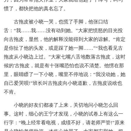
惯了，都快把他的真名忘了。
古拖皮被小晓一哭，也慌了手脚，他张口结
舌：“我……我……没有动到她。”大家把愤怒的目光投
向古拖皮，显然，他的解释没能得到大家的谅解。“肯定
是你扯了他的头发，或是踩了她一脚……”“我也看见古
拖皮从小晓边上过。”大家七嘴八舌地数落古拖皮，这时
候的'古拖皮，就是有十张嘴恐怕也说不清楚。他愣在那
里，眼睛瞟了一下小晓，嘴里不停地说：“我没动她，她
自己爱哭呗!”班长叫古拖皮向小晓道歉，古拖皮说啥也
不肯。
小晓的好友们都凑了上来，关切地问小晓怎么回
事。这时，细心的王宁才发现，小晓的试卷上有这么一
行字：“晚上经常看电视，成绩不好，请老师严管!”原来