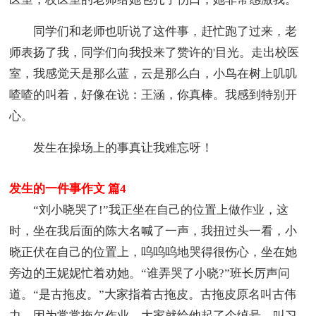
同学们和老师也听说了这件事，赶忙跑了过来，老
师表扬了我，同学们向我投来了赞许的'目光。走出校医
室，我感觉天是那么蓝，云是那么白，小鸟在树上叽叽
喳喳的叫着，好像在说：王涵，你真棒。我感到特别开
心。
发生在操场上的事真让我难忘呀！
发生的一件事作文 篇4
“刘小晓哭了!”我正坐在自己的位置上做作业，这
时，坐在我后面的陈大名喊了一声，我扭过头一看，小
晓正伏在自己的位置上，呜呜呜地哭得很伤心，坐在她
旁边的王妮妮忙着劝她。“谁弄哭了小晓?”班长厉声问
道。“是古拖皮。”大家指着古拖皮。古拖皮原名叫古伟
力，因为常常拖欠作业，大家就给他起了个绰号，叫习