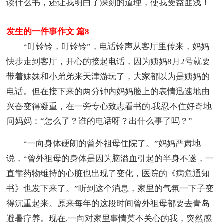
读什么书，还让我明白了深刻的道理，使我受益匪浅！
发生的一件事作文 篇8
“叮铃铃，叮铃铃”，电话铃声从客厅里传来，妈妈
快步走到客厅，开心的接起电话，因为姨妈8月2号就要
带着妹妹和小弟弟来天津游玩了，大家都以为是姨妈的
电话。但在接下来的两分钟内妈妈脸上的表情迅速地由
兴奋变得凝重，在一旁专心致志看书的.我忍不住好奇地
问妈妈：“怎么了？谁的电话呀？出什么事了吗？”
“一向身体硬朗的曾外祖母住院了。”妈妈严肃地
说，“曾外祖母的身体是因为脑溢血引起的半身不遂，一
直靠药物维持的心脏也出现了变化，医院的《病危通知
书》也发下来了。”听到这个消息，家里的气氛一下子变
得沉重起来。原来每年的这段时间曾外祖母都要去青岛
避暑疗养。现在,一向对家里事情莫不关心的我，突然感