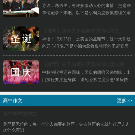
导语：寒假里，有许多激动人心的事情，把这些
事情记录下来吧。以下是小编为您收集整理的寒
假周记，希望对你有帮助。寒...
【推荐】
2016关于圣诞节的周记范文
导语：12月25日，是美国的圣诞节，这一天你过
的开心吗?以下是小编为您收集整理的圣诞节周
记，希望对你有帮助。圣诞节...
【推荐】
关于描写国庆节的周记怎么写
中秋的祝福还在回味，国庆的嘱咐又来增味，出
门旅行要注意身体，避免劳累过度疲惫!国庆快
乐!以下是小编带来的国庆节周...
高中作文
更多>>
高中尊严的作文
尊严是无价的，每一个让人都要有尊严，失去尊严的人就与行尸走肉
没什么差别。 ...