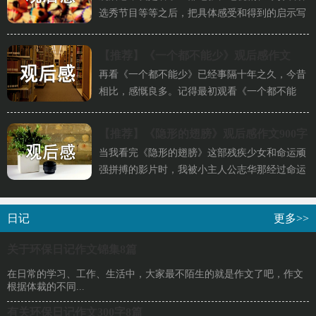
选秀节目等等之后，把具体感受和得到的启示写
成的文章。下面是小编为你带...
【推荐】
《一个都不能少》观后感作文
再看《一个都不能少》已经事隔十年之久，今昔
1500字
相比，感慨良多。记得最初观看《一个都不能
少》还是在师范学校读书时学校...
【推荐】
《隐形的翅膀》观后感作文900字
当我看完《隐形的翅膀》这部残疾少女和命运顽
强拼搏的影片时，我被小主人公志华那经过命运
惨烈打击之后依然不屈不挠的...
日记
更多>>
关于环保日记作文锦集8篇
在日常的学习、工作、生活中，大家最不陌生的就是作文了吧，作文
根据体裁的不同...
有关环保日记作文300字8篇