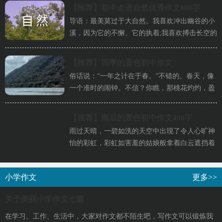
【推荐】
初中走进自然优秀作文600字
导语：最美莫过于大自然。我喜欢冲出幽谷的小
溪，因为它的不懈、它的执着;我喜欢搏击长空的
雄鹰，因为它的勇敢、它的...
【推荐】
四季的景色初中作文
俗话说：“一年之计在于春。”不错的。春天，像
一个准时的闹钟。不信？你瞧，那桃花灼灼，盈
盈欲滴，粉白白的向我们倾...
【推荐】
雨后的景色初中作文400字
雨过天晴，一碧如洗的天空中出现了令人心旷神
怡的彩虹，彩虹如害羞的姑娘般拿着白云遮挡着
脸颊，使我们看到的彩虹若隐...
小学作文
更多>>
关于美丽小学作文七篇
在学习、工作、生活中，大家对作文都不陌生吧，写作文可以锻炼我