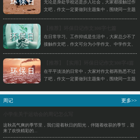
无论是身处学校还是步入社会，大家都接触过作
文吧，作文一定要做到主题集中，围绕同一主题
作深入阐述，切忌东拉西扯，...
【推荐】
环保日记作文300字七篇
在日常学习、工作抑或是生活中，大家总少不了
接触作文吧，作文可分为小学作文、中学作文、
大学作文（论文）。如何写一...
【推荐】
【实用】环保日记作文300字4篇
在平平淡淡的日常中，大家对作文都再熟悉不过
了吧，作文一定要做到主题集中，围绕同一主题
作深入阐述，切忌东拉西扯，...
周记
更多>>
小学生关于运动会的周记怎么写
这秋高气爽的季节里，我们迎着秋日的阳光，伴随着收获的季节，迎
来了欢快精彩的...