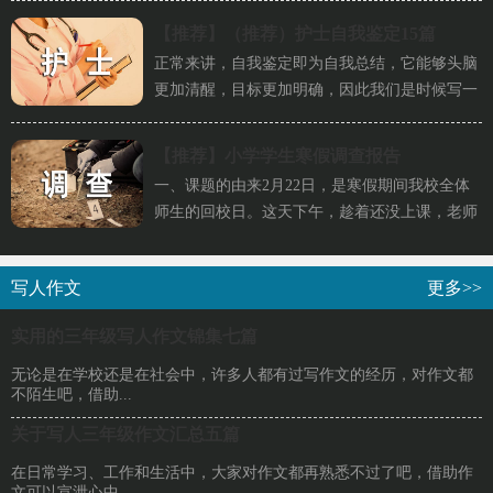
【推荐】
（推荐）护士自我鉴定15篇
正常来讲，自我鉴定即为自我总结，它能够头脑
更加清醒，目标更加明确，因此我们是时候写一
份自我鉴定了。那么如何把自...
【推荐】
小学学生寒假调查报告
一、课题的由来2月22日，是寒假期间我校全体
师生的回校日。这天下午，趁着还没上课，老师
未进课室，同学们在课室兴奋...
写人作文
更多>>
实用的三年级写人作文锦集七篇
无论是在学校还是在社会中，许多人都有过写作文的经历，对作文都
不陌生吧，借助...
关于写人三年级作文汇总五篇
在日常学习、工作和生活中，大家对作文都再熟悉不过了吧，借助作
文可以宣泄心中...