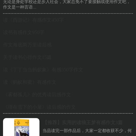
无论是身处学校还是步入社会，大家总免不了要接触或使用作文吧，
作文是一种言语...
读《西游记》有感作文450字
读书有感作文950字
作文海底两万里读后感
关于读书心得作文15篇
读《丁丁当当蚂蚁象》有感550字作文
读《蚂蚁和蜜》有感作文
《雾都孤儿》的优秀读后感作文
《埋在雪下的小屋》读后感的作文
【推荐】
实用的读狼王梦有感作文3篇
当品读完一部作品后，大家一定都收获不少，何