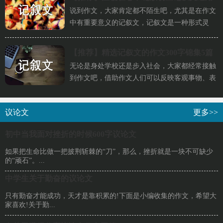
说到作文，大家肯定都不陌生吧，尤其是在作文
中有重要意义的记叙文，记叙文是一种形式灵
活、写法尽可能多样的文体。那...
【推荐】
精选记叙文的作文300字锦集5篇
无论是身处学校还是步入社会，大家都经常接触
到作文吧，借助作文人们可以反映客观事物、表
达思想感情、传递知识信息。...
议论文
更多>>
初中当我面对挫折的时候600字议论文
如果把生命比做一把披荆斩棘的“刀”，那么，挫折就是一块不可缺少
的“顽石”。...
中学生关于勤奋的议论文
只有勤奋才能成功，天才是靠积累的!下面是小编收集的作文，希望大
家喜欢!关于勤...