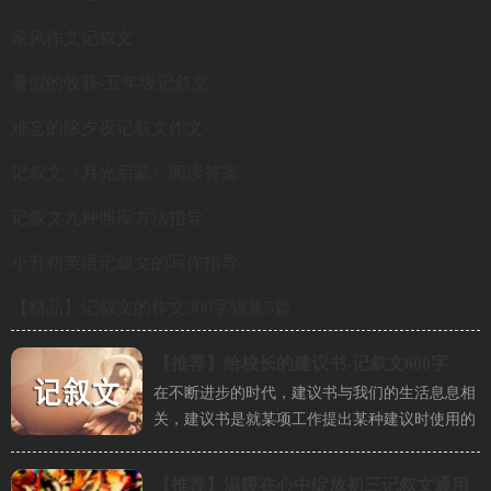
家风作文记叙文
暑假的收获-五年级记叙文
难忘的除夕夜记叙文作文
记叙文《月光启蒙》阅读答案
记叙文九种照应方法指导
小升初英语记叙文的写作指导
【精品】记叙文的作文300字锦集5篇
【推荐】
给校长的建议书-记叙文600字
在不断进步的时代，建议书与我们的生活息息相
关，建议书是就某项工作提出某种建议时使用的
一种常用书信，也叫意见书。...
【推荐】
温暖在心中绽放初三记叙文通用