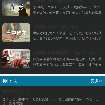
【推荐】
记忆中的背影高中作文
“父亲是一个胖子，走过去自然要费事些。我本
来要去的，他不肯，只好让他去。我看见他戴着
黑布小帽，穿着黑布大马褂，...
【推荐】
感谢生活高中作文
生活对我们每个人来讲，是平等的。能否取得成
功，并不取决于我们生活的环境。决定性的因素
在于我们自己。因此，抱怨生...
【推荐】
以感谢老师为主题的高中作文
我先要感谢我的语文老师——赵老师。是她，手
1000字
把手教会了我们怎么我笔写字；是她，让我们知
道了每个字的正确读音；又是...
初中作文
更多>>
初中游黄山作文
导语：黄山是中国十大名胜风景之一。素以四绝的“奇松、怪石、云
海、温泉”着称...