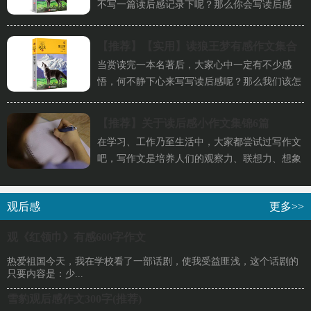
不写一篇读后感记录下呢？那么你会写读后感
吗？下面是小编为大家整理的读...
【推荐】
【实用】读狼王梦有感作文集合
当赏读完一本名著后，大家心中一定有不少感
七篇
悟，何不静下心来写写读后感呢？那么我们该怎
么去写读后感呢？下面是小编收...
【推荐】
关于读后感小作文集锦6篇
在学习、工作乃至生活中，大家都尝试过写作文
吧，写作文是培养人们的观察力、联想力、想象
力、思考力和记忆力的重要手...
观后感
更多>>
观《红领巾》有感600字作文
热爱祖国今天，我在学校看了一部话剧，使我受益匪浅，这个话剧的
只要内容是：少...
雪豹观后感作文300字(推荐)