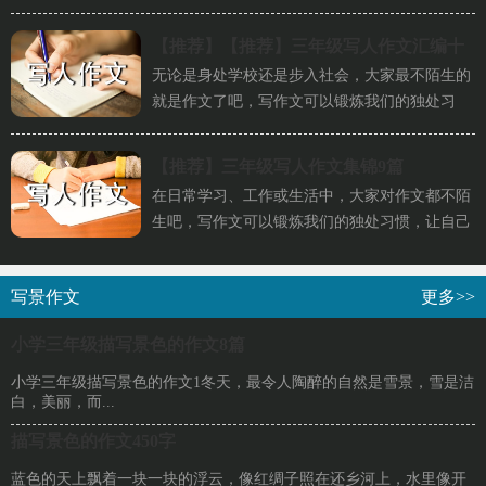
题作深入阐述，切忌东拉西扯...
【推荐】
【推荐】三年级写人作文汇编十
无论是身处学校还是步入社会，大家最不陌生的
篇
就是作文了吧，写作文可以锻炼我们的独处习
惯，让自己的心静下来，思考自...
【推荐】
三年级写人作文集锦9篇
在日常学习、工作或生活中，大家对作文都不陌
生吧，写作文可以锻炼我们的独处习惯，让自己
的心静下来，思考自己未来的...
写景作文
更多>>
小学三年级描写景色的作文8篇
小学三年级描写景色的作文1冬天，最令人陶醉的自然是雪景，雪是洁
白，美丽，而...
描写景色的作文450字
蓝色的天上飘着一块一块的浮云，像红绸子照在还乡河上，水里像开