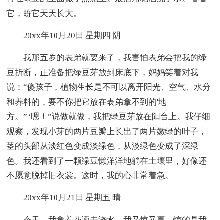
它，盼它天天长大。
20xx年10月20日 星期四 阴
我那五岁的表弟就要来了，我害怕表弟会把我的绿
豆折断，正准备把绿豆芽放到床底下，妈妈笑着对我
说：“傻孩子，植物生长是不可以离开阳光、空气、水分
和养料的，要不你把它放在表弟拿不到的'地
方。”“嗯！”说做就做，我把绿豆芽放在阳台上。我仔细
观察，发现小芽的两片豆瓣上长出了两片嫩绿的叶子，
茎的头部从淡红色变成淡绿色，从淡绿色变成了深绿
色。我还看到了一颗绿豆懒洋洋地躺在土壤里，好像还
不愿意脱掉旧衣裳。这时，我的心非常着急。
20xx年10月21日 星期五 晴
今天，我拿着花洒去浇水。我又惊又喜，惊的是我