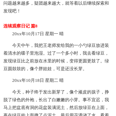
问题越来越多，疑团越来越大，就等着以后继续探索和
发现吧！
连续观察日记 篇8
20xx年10月17日 星期一 晴
今天中午，我把王老师发给我的一小勺绿豆放进装
着清水的碟子里泡湿。过了一个多小时，我去看绿豆，
发现绿豆比之前放在水里的时候，变得更圆更鼓了。绿
豆圆鼓鼓的，像个胖娃娃，可是还没长芽。
20xx年10月18日 星期二 晴
今天，种子终于发出新芽了，像个顽皮的孩子，挣
脱了绿色的外袍，长出了白嫩嫩的小芽。事不宜迟，我
马上把盆底有洞的花盆装满泥土，然后放绿豆在上面，
再在绿豆的上面撒了点泥土。最后用花洒浇了水。看着