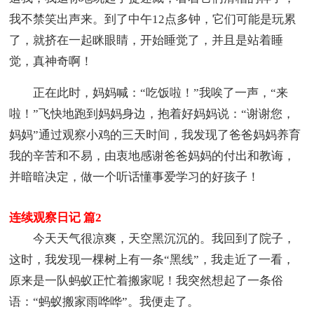
我不禁笑出声来。到了中午12点多钟，它们可能是玩累
了，就挤在一起眯眼睛，开始睡觉了，并且是站着睡
觉，真神奇啊！
正在此时，妈妈喊：“吃饭啦！”我唉了一声，“来
啦！”飞快地跑到妈妈身边，抱着好妈妈说：“谢谢您，
妈妈”通过观察小鸡的三天时间，我发现了爸爸妈妈养育
我的辛苦和不易，由衷地感谢爸爸妈妈的付出和教诲，
并暗暗决定，做一个听话懂事爱学习的好孩子！
连续观察日记 篇2
今天天气很凉爽，天空黑沉沉的。我回到了院子，
这时，我发现一棵树上有一条“黑线”，我走近了一看，
原来是一队蚂蚁正忙着搬家呢！我突然想起了一条俗
语：“蚂蚁搬家雨哗哗”。我便走了。