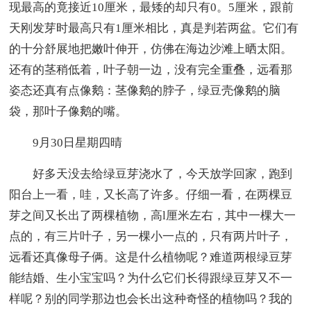
现最高的竟接近10厘米，最矮的却只有0。5厘米，跟前
天刚发芽时最高只有1厘米相比，真是判若两盆。它们有
的十分舒展地把嫩叶伸开，仿佛在海边沙滩上晒太阳。
还有的茎稍低着，叶子朝一边，没有完全重叠，远看那
姿态还真有点像鹅：茎像鹅的脖子，绿豆壳像鹅的脑
袋，那叶子像鹅的嘴。
9月30日星期四晴
好多天没去给绿豆芽浇水了，今天放学回家，跑到
阳台上一看，哇，又长高了许多。仔细一看，在两棵豆
芽之间又长出了两棵植物，高l厘米左右，其中一棵大一
点的，有三片叶子，另一棵小一点的，只有两片叶子，
远看还真像母子俩。这是什么植物呢？难道两根绿豆芽
能结婚、生小宝宝吗？为什么它们长得跟绿豆芽又不一
样呢？别的同学那边也会长出这种奇怪的植物吗？我的