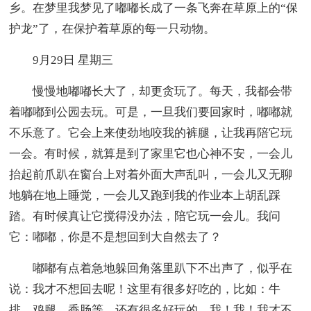
乡。在梦里我梦见了嘟嘟长成了一条飞奔在草原上的“保
护龙”了，在保护着草原的每一只动物。
9月29日 星期三
慢慢地嘟嘟长大了，却更贪玩了。每天，我都会带
着嘟嘟到公园去玩。可是，一旦我们要回家时，嘟嘟就
不乐意了。它会上来使劲地咬我的裤腿，让我再陪它玩
一会。有时候，就算是到了家里它也心神不安，一会儿
抬起前爪趴在窗台上对着外面大声乱叫，一会儿又无聊
地躺在地上睡觉，一会儿又跑到我的作业本上胡乱踩
踏。有时候真让它搅得没办法，陪它玩一会儿。我问
它：嘟嘟，你是不是想回到大自然去了？
嘟嘟有点着急地躲回角落里趴下不出声了，似乎在
说：我才不想回去呢！这里有很多好吃的，比如：牛
排、鸡腿、香肠等，还有很多好玩的，我！我！我才不