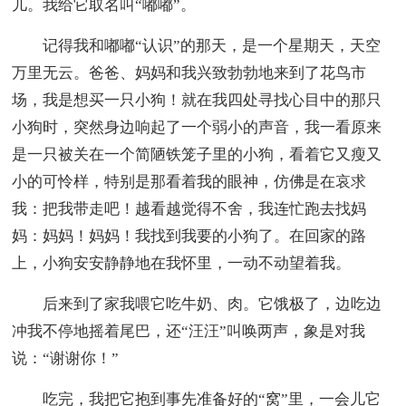
儿。我给它取名叫“嘟嘟”。
记得我和嘟嘟“认识”的那天，是一个星期天，天空
万里无云。爸爸、妈妈和我兴致勃勃地来到了花鸟市
场，我是想买一只小狗！就在我四处寻找心目中的那只
小狗时，突然身边响起了一个弱小的声音，我一看原来
是一只被关在一个简陋铁笼子里的小狗，看着它又瘦又
小的可怜样，特别是那看着我的眼神，仿佛是在哀求
我：把我带走吧！越看越觉得不舍，我连忙跑去找妈
妈：妈妈！妈妈！我找到我要的小狗了。在回家的路
上，小狗安安静静地在我怀里，一动不动望着我。
后来到了家我喂它吃牛奶、肉。它饿极了，边吃边
冲我不停地摇着尾巴，还“汪汪”叫唤两声，象是对我
说：“谢谢你！”
吃完，我把它抱到事先准备好的“窝”里，一会儿它