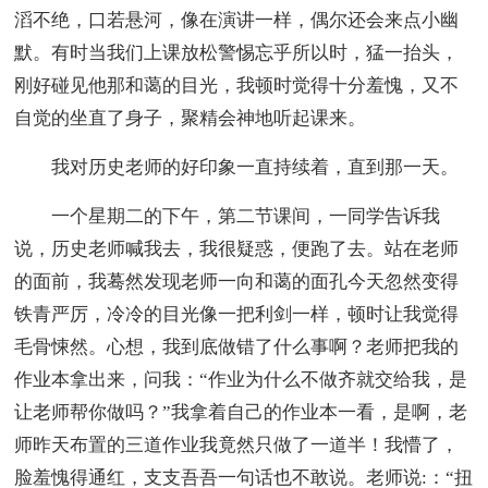
滔不绝，口若悬河，像在演讲一样，偶尔还会来点小幽
默。有时当我们上课放松警惕忘乎所以时，猛一抬头，
刚好碰见他那和蔼的目光，我顿时觉得十分羞愧，又不
自觉的坐直了身子，聚精会神地听起课来。
我对历史老师的好印象一直持续着，直到那一天。
一个星期二的下午，第二节课间，一同学告诉我
说，历史老师喊我去，我很疑惑，便跑了去。站在老师
的面前，我蓦然发现老师一向和蔼的面孔今天忽然变得
铁青严厉，冷冷的目光像一把利剑一样，顿时让我觉得
毛骨悚然。心想，我到底做错了什么事啊？老师把我的
作业本拿出来，问我：“作业为什么不做齐就交给我，是
让老师帮你做吗？”我拿着自己的作业本一看，是啊，老
师昨天布置的三道作业我竟然只做了一道半！我懵了，
脸羞愧得通红，支支吾吾一句话也不敢说。老师说:：“扭