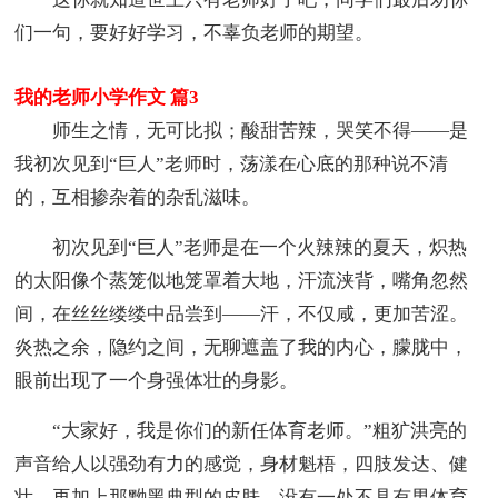
们一句，要好好学习，不辜负老师的期望。
我的老师小学作文 篇3
师生之情，无可比拟；酸甜苦辣，哭笑不得——是
我初次见到“巨人”老师时，荡漾在心底的那种说不清
的，互相掺杂着的杂乱滋味。
初次见到“巨人”老师是在一个火辣辣的夏天，炽热
的太阳像个蒸笼似地笼罩着大地，汗流浃背，嘴角忽然
间，在丝丝缕缕中品尝到——汗，不仅咸，更加苦涩。
炎热之余，隐约之间，无聊遮盖了我的内心，朦胧中，
眼前出现了一个身强体壮的身影。
“大家好，我是你们的新任体育老师。”粗犷洪亮的
声音给人以强劲有力的感觉，身材魁梧，四肢发达、健
壮，再加上那黝黑典型的皮肤，没有一处不具有男体育