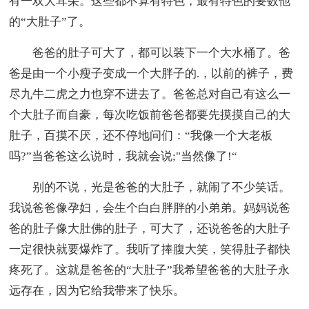
有一双大耳朵。这些都不算有特色，最有特色的要数他
的“大肚子”了。
爸爸的肚子可大了，都可以装下一个大水桶了。爸
爸是由一个小瘦子变成一个大胖子的.，以前的裤子，费
尽九牛二虎之力也穿不进去了。爸爸总对自己有这么一
个大肚子而自豪，每次吃饭前爸爸都要先摸摸自己的大
肚子，百摸不厌，还不停地问们：“我像一个大老板
吗?”当爸爸这么说时，我就会说;"当然像了!“
别的不说，光是爸爸的大肚子，就闹了不少笑话。
我说爸爸像孕妇，会生个白白胖胖的小弟弟。妈妈说爸
爸的肚子像大肚佛的肚子，可大了，还说爸爸的大肚子
一定很快就要爆炸了。我听了捧腹大笑，笑得肚子都快
疼死了。这就是爸爸的“大肚子”我希望爸爸的大肚子永
远存在，因为它给我带来了快乐。