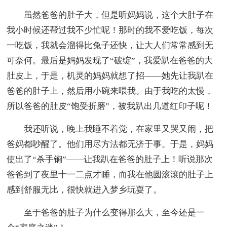
虽然爸爸的肚子大，但是听妈妈说，这个大肚子在
我小时候还帮过我不少忙呢！那时的我不爱吃饭，每次
一吃饭，我就会溜得比兔子还快，让大人们常常感到无
可奈何。最后是妈妈发现了“破绽”，我爱趴在爸爸的大
肚皮上，于是，机灵的妈妈就想了招——她先让我趴在
爸爸的肚子上，然后用小碗来喂我。由于我吃的太慢，
所以爸爸的肚皮“饱受折磨”，被我趴出几道红印子呢！
我还听说，晚上我睡不着觉，在家里又哭又闹，把
爸妈都吵醒了。他们用尽方法都无济于事。于是，妈妈
使出了“杀手锏”——让我趴在爸爸的肚子上！听说那次
爸爸到了夜里十一二点才睡，而我在他圆滚滚的肚子上
感到舒服无比，很快就进入梦乡玩耍了。
至于爸爸的肚子为什么变得那么大，至今还是一