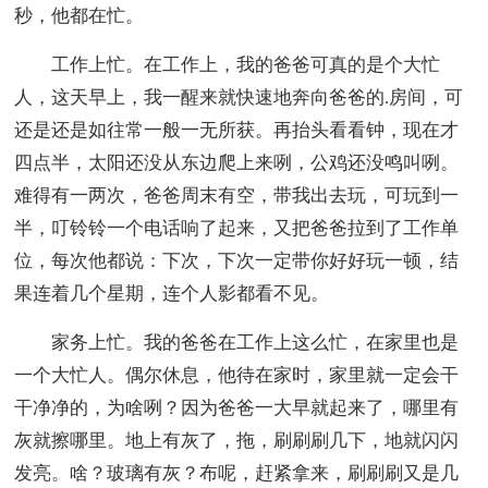
秒，他都在忙。
工作上忙。在工作上，我的爸爸可真的是个大忙
人，这天早上，我一醒来就快速地奔向爸爸的.房间，可
还是还是如往常一般一无所获。再抬头看看钟，现在才
四点半，太阳还没从东边爬上来咧，公鸡还没鸣叫咧。
难得有一两次，爸爸周末有空，带我出去玩，可玩到一
半，叮铃铃一个电话响了起来，又把爸爸拉到了工作单
位，每次他都说：下次，下次一定带你好好玩一顿，结
果连着几个星期，连个人影都看不见。
家务上忙。我的爸爸在工作上这么忙，在家里也是
一个大忙人。偶尔休息，他待在家时，家里就一定会干
干净净的，为啥咧？因为爸爸一大早就起来了，哪里有
灰就擦哪里。地上有灰了，拖，刷刷刷几下，地就闪闪
发亮。啥？玻璃有灰？布呢，赶紧拿来，刷刷刷又是几