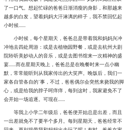
了一口气。想起忙碌的爸爸日渐消瘦的身影，和那越来
越多的白发，望着妈妈大汗淋漓的样子，我不禁回忆起
小时候......
小时候，每个星期天，爸爸总是带着我和妈妈兴冲
冲地去四处周游：或是去植物园野餐，或是去杭州大剧
院聆听美妙动人的音乐，或是去图书馆来一次精神的盛
宴......而在星期天晚上，爸爸总是在晚餐时来一点小幽
默，常常能听到从我家传出的大笑声。晚饭后，我们一
家各自管各自的`事，不过，爸爸偶尔会突然来挠我的脚
心，或是给我的脖子呵痒痒，每到这时，我家避免不了
会开始一场追逐。可现在......
等我上小学二年级后，爸爸便开始总是出差，而且
一出差就免不了要半个多月。每到星期天，爸爸经常不
回来，更别提带我和妈妈出去玩了呢！有时，爸爸在家