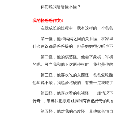
你们说我爸爸怪不怪？
我的怪爸爸作文4
在我成长的过程中，我有这样的一个爸爸
第一怪，他和妈妈之间的关系怪。在家里吧
什么建议都是爸爸提的，但是妈妈很少听也
第二怪，他的棋艺怪。他会下象棋，军棋，
的呢。可当我和他下这两种棋时，我都是他
第三怪，他喜欢吃的东西怪，爸爸爱吃酸的
他却说不酸，我也爱吃酸的，有些干过我吃
第四怪，他喜欢看的电视怪，一般情况下他
传奇”，每当我把频道跳调到有自然传奇的时
第五怪，他对我的态度怪，其他家长怕自己