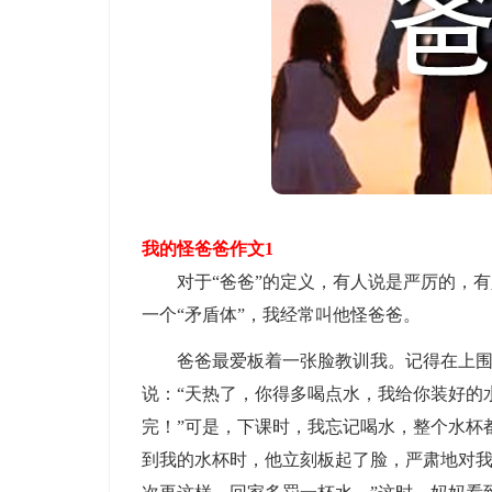
我的怪爸爸作文1
对于“爸爸”的定义，有人说是严厉的，有
一个“矛盾体”，我经常叫他怪爸爸。
爸爸最爱板着一张脸教训我。记得在上围棋
说：“天热了，你得多喝点水，我给你装好的
完！”可是，下课时，我忘记喝水，整个水杯
到我的水杯时，他立刻板起了脸，严肃地对我