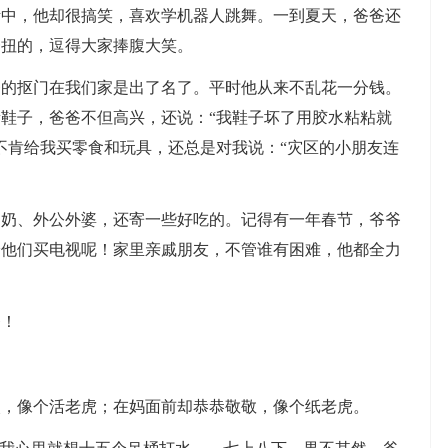
活中，他却很搞笑，喜欢学机器人跳舞。一到夏天，爸爸还
一扭的，逗得大家捧腹大笑。
抠门在我们家是出了名了。平时他从来不乱花一分钱。
鞋子，爸爸不但高兴，还说：“我鞋子坏了用胶水粘粘就
不肯给我买零食和玩具，还总是对我说：“灾区的小朋友连
、外公外婆，还寄一些好吃的。记得有一年春节，爷爷
给他们买电视呢！家里亲戚朋友，不管谁有困难，他都全力
！
像个活老虎；在妈面前却恭恭敬敬，像个纸老虎。