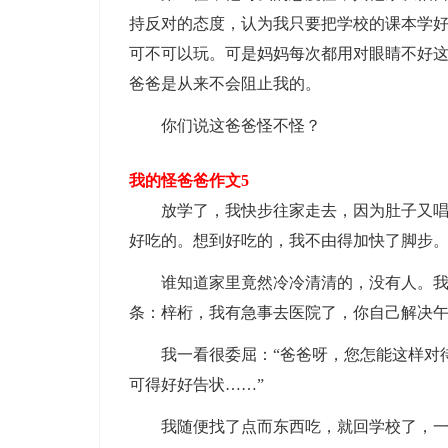
持反对的态度，认为我只要把学校的课本学
可不可以玩。可是妈妈每次都用对眼睛不好
爸爸是从来不会阻止我的。
你们说这爸爸怪不怪？
我的怪爸爸作文5
放学了，我快步往家走去，因为肚子又唱“
好吃的。想到好吃的，我不由得加快了脚步
谁知道家里竟然冷冷清清的，没有人。我觉
条：梓桁，我有急事去医院了，你自己解决
我一看很委屈：“爸爸呀，您怎能这样对待
可得好好告状……”
我随便找了点而东西吃，就回学校了，一点