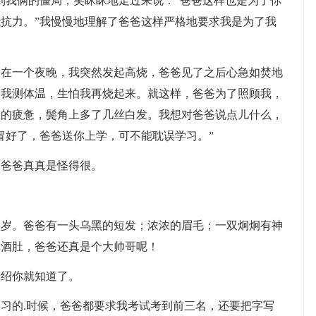
到我俩的僵局，笑眯眯地走过来说：“爸爸这样也是为了你
抗力。”我慢慢地理解了爸爸这样严格地要求我是为了我
一个夜晚，我突然发起高烧，爸爸见了之后心急如焚地
帮我测体温，生怕我再烧起来。就这样，爸爸为了照顾我，
脸的疲惫，鬓角上多了几丝白发。我想对爸爸说点儿什么，
冒好了，爸爸送你上学，可不能耽误学习。”
爸爸真真是怪得很。
岁。爸爸有一头乌黑的短发；浓浓的眉毛；一双炯炯有神
啤酒肚，爸爸还真是个大帅哥呢！
绍你就知道了。
的.时候，爸爸都要求我考试考到前三名，还要把字写