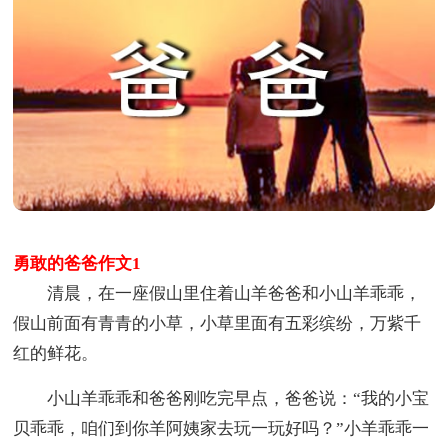
勇敢的爸爸作文1
清晨，在一座假山里住着山羊爸爸和小山羊乖乖，
假山前面有青青的小草，小草里面有五彩缤纷，万紫千
红的鲜花。
小山羊乖乖和爸爸刚吃完早点，爸爸说：“我的小宝
贝乖乖，咱们到你羊阿姨家去玩一玩好吗？”小羊乖乖一