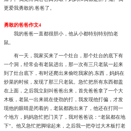
更爱我勇敢的.爸爸了。
勇敢的爸爸作文4
我的爸爸一直都很胆小，他从小都特别特别怕老
鼠。
有一天，我家买来了一个灶台，那个灶台的底下有
一个洞，经常会有老鼠进出，那一次有三只老鼠一起来
到了灶台底下，有时还爬出来偷吃我家的.东西，妈妈在
炒菜的时候，发现了那三只老鼠。急忙把所有东西都盖
在上面，之后我立刻叫爸爸出来，首先爸爸拿了一个大
木板，老鼠一出来就在使劲的打，我发现他打偏，才发
现他的眼睛是闭着的，老鼠都跑出来了，他还在打同一
个地方，妈妈急忙把门关了，我对爸爸说：“老鼠都在地
下”。他又急忙把脚缩起来，之后我一把夺过大木板打老