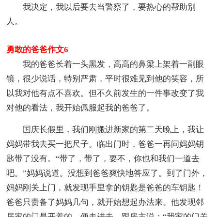
我决定，我以后要去当警察了，要热心的帮助别
人。
勇敢的爸爸作文6
我的爸爸长着一头黑发，高高的鼻梁上架着一副眼
镜，很少说话，特别严肃，平时很难见到他的笑容，所
以我对他有点不喜欢。但不久前发生的一件事改变了我
对他的看法，我开始佩服起我的爸爸了。
国庆长假里，我们刚搬进新家的第二天晚上，我让
妈妈带我去买一把尺子。临出门时，爸爸一再问妈妈钥
匙带了没有。“带了，带了，要不，你也和我们一道去
吧。”妈妈说道。没想到爸爸爽快地答应了。到了门外，
妈妈刚关上门，就发现手里拿的钥匙是爸爸的车钥匙！
爸爸只责备了妈妈几句，就开始想起办法来。他发现邻
居家的门是开着的，便走进去，跟房主说：“我家的门关