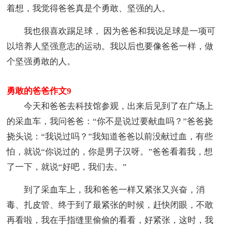
着想，我觉得爸爸真是个勇敢、坚强的人。
我也很喜欢踢足球， 因为爸爸和我说足球是一项可
以培养人坚强意志的运动。我以后也要像爸爸一样，做
个坚强勇敢的人。
勇敢的爸爸作文9
今天和爸爸去科技馆参观，出来后见到了在广场上
的采血车，我问爸爸：“你不是说过要献血吗？”爸爸挠
挠头说：“我说过吗？”我知道爸爸以前没献过血，有些
怕，就说“你说过的，你是男子汉呀。”爸爸看着我，想
了一下，就说“好吧，我们去。”
到了采血车上，我和爸爸一样又紧张又兴奋，消
毒、扎皮管、终于到了最紧张的时候，赶快闭眼，不敢
再看啦，我在手指缝里偷偷的看看，好紧张，这时，我