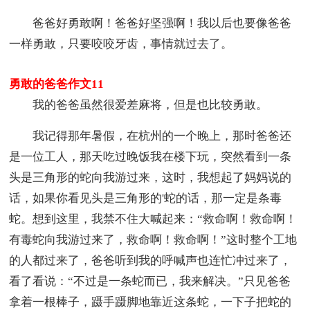
爸爸好勇敢啊！爸爸好坚强啊！我以后也要像爸爸
一样勇敢，只要咬咬牙齿，事情就过去了。
勇敢的爸爸作文11
我的爸爸虽然很爱差麻将，但是也比较勇敢。
我记得那年暑假，在杭州的一个晚上，那时爸爸还
是一位工人，那天吃过晚饭我在楼下玩，突然看到一条
头是三角形的蛇向我游过来，这时，我想起了妈妈说的
话，如果你看见头是三角形的'蛇的话，那一定是条毒
蛇。想到这里，我禁不住大喊起来：“救命啊！救命啊！
有毒蛇向我游过来了，救命啊！救命啊！”这时整个工地
的人都过来了，爸爸听到我的呼喊声也连忙冲过来了，
看了看说：“不过是一条蛇而已，我来解决。”只见爸爸
拿着一根棒子，蹑手蹑脚地靠近这条蛇，一下子把蛇的