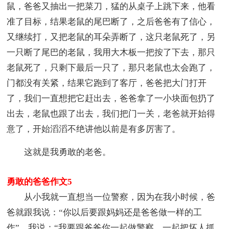
鼠，爸爸又抽出一把菜刀，猛的从桌子上跳下来，他看
准了目标，结果老鼠的尾巴断了，之后爸爸有了信心，
又继续打，又把老鼠的耳朵弄断了，这只老鼠死了，另
一只断了尾巴的老鼠，我用大木板一把按了下去，那只
老鼠死了，只剩下最后一只了，那只老鼠也太会跑了，
门都没有关紧，结果它跑到了客厅，爸爸把大门打开
了，我们一直想把它赶出去，爸爸拿了一小块面包扔了
出去，老鼠也跟了出去，我们把门一关，老爸就开始得
意了，开始滔滔不绝讲他以前是有多厉害了。
这就是我勇敢的老爸。
勇敢的爸爸作文5
从小我就一直想当一位警察，因为在我小时候，爸
爸就跟我说：“你以后要跟妈妈还是爸爸做一样的工
作”，我说：“我要跟爸爸你一起做警察，一起把坏人抓