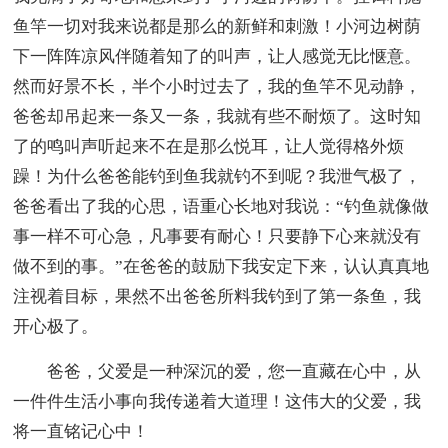
鱼竿一切对我来说都是那么的新鲜和刺激！小河边树荫
下一阵阵凉风伴随着知了的叫声，让人感觉无比惬意。
然而好景不长，半个小时过去了，我的鱼竿不见动静，
爸爸却吊起来一条又一条，我就有些不耐烦了。这时知
了的鸣叫声听起来不在是那么悦耳，让人觉得格外烦
躁！为什么爸爸能钓到鱼我就钓不到呢？我泄气极了，
爸爸看出了我的心思，语重心长地对我说：“钓鱼就像做
事一样不可心急，凡事要有耐心！只要静下心来就没有
做不到的事。”在爸爸的鼓励下我安定下来，认认真真地
注视着目标，果然不出爸爸所料我钓到了第一条鱼，我
开心极了。
爸爸，父爱是一种深沉的爱，您一直藏在心中，从
一件件生活小事向我传递着大道理！这伟大的父爱，我
将一直铭记心中！