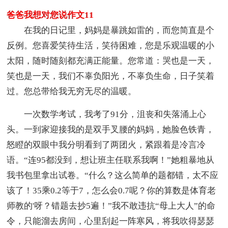
爸爸我想对您说作文11
在我的日记里，妈妈是暴跳如雷的，而您简直是个
反例。您喜爱笑待生活，笑待困难，您是乐观温暖的小
太阳，随时随刻都充满正能量。您常道：哭也是一天，
笑也是一天，我们不辜负阳光，不辜负生命，日子笑着
过。您总带给我无穷无尽的温暖。
一次数学考试，我考了91分，沮丧和失落涌上心
头。一到家迎接我的是双手叉腰的妈妈，她脸色铁青，
怒瞪的双眼中我分明看到了两团火，紧跟着是冷言冷
语。“连95都没到，想让班主任联系我啊！”她粗暴地从
我书包里拿出试卷。“什么？这么简单的题都错，太不应
该了！35乘0.2等于7，怎么会0.7呢？你的算数是体育老
师教的'呀？错题去抄5遍！”我不敢违抗“母上大人”的命
令，只能溜去房间，心里刮起一阵寒风，将我吹得瑟瑟