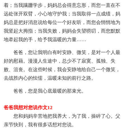
着；当我蹒跚学步，妈妈总会得意忘形，而您一直在不
远处张开双臂，小心地守护我；当我取得一点成绩，妈
妈总是把好消息说给每位一个好友听，而您会悄悄地为
我竖起大拇指；当我失败，妈妈会失望唠叨，而您默默
地牵起我的手，给予我温暖的力量……
爸爸，您让我明白有时安静、微笑，是对一个人最
好的慰藉。漫漫人生途中，总少不了寂寞、孤独、失
败、沮丧。在这些时候，我会安静地给自己一个微笑，
去战胜内心的怯懦，温暖未知的前行之路。
爸爸，您是我心底最暖的那束光。
爸爸我想对您说作文12
您和妈妈辛苦地把我养大，为了我，操碎了心。父
亲节快到，我有很多话想对您说。