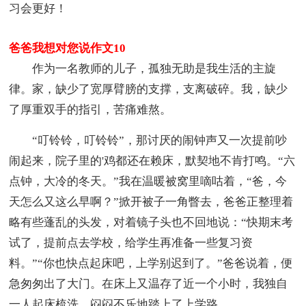
习会更好！
爸爸我想对您说作文10
作为一名教师的儿子，孤独无助是我生活的主旋
律。家，缺少了宽厚臂膀的支撑，支离破碎。我，缺少
了厚重双手的指引，苦痛难熬。
“叮铃铃，叮铃铃”，那讨厌的闹钟声又一次提前吵
闹起来，院子里的'鸡都还在赖床，默契地不肯打鸣。“六
点钟，大冷的冬天。”我在温暖被窝里嘀咕着，“爸，今
天怎么又这么早啊？”掀开被子一角瞥去，爸爸正整理着
略有些蓬乱的头发，对着镜子头也不回地说：“快期末考
试了，提前点去学校，给学生再准备一些复习资
料。”“你也快点起床吧，上学别迟到了。”爸爸说着，便
急匆匆出了大门。在床上又温存了近一个小时，我独自
一人起床梳洗，闷闷不乐地踏上了上学路。