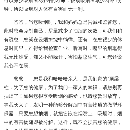
可以减少吸烟者3分钟的寿命，被动吸烟者减少寿命1分
钟，所以吸烟对人体有百害而无一利。
爸爸，当您吸烟时，我和妈妈总是告诫和监督您，
此时您会克制自己，尽量减少了抽烟的次数，可我们稍
有疏忽，您就在云烟缭绕中徜徉。还有，在您很少的休
息时间里，难得给我检查作业、听写时，嘴里的烟熏得
我无比难受，却又不能躲开，害怕惹您生气，可您还说
我心不在焉。
爸爸——您是我和哈哈哈亲人，是我们家的`顶梁
柱，为了您的健康，为了我们一家人的幸福，请您别再
抽烟了！如果您很享受吸烟的感受，也请您暂时放弃，
等我长大了，发明一种能够分解烟中有害物质的微型环
保器，只要您想抽烟，就把它嵌在烟嘴上，吸烟时，烟
中的有害物随即被分解。这样，既不会损害您的健康，