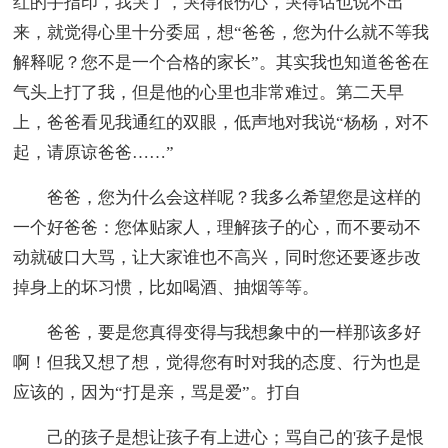
红的手指印，我哭了，哭得很伤心，哭得话也说不出
来，就觉得心里十分委屈，想“爸爸，您为什么就不等我
解释呢？您不是一个合格的家长”。其实我也知道爸爸在
气头上打了我，但是他的心里也非常难过。第二天早
上，爸爸看见我通红的双眼，低声地对我说“杨杨，对不
起，请原谅爸爸……”
爸爸，您为什么会这样呢？我多么希望您是这样的
一个好爸爸：您体贴家人，理解孩子的心，而不要动不
动就破口大骂，让大家谁也不高兴，同时您还要逐步改
掉身上的坏习惯，比如喝酒、抽烟等等。
爸爸，要是您真得变得与我想象中的一样那该多好
啊！但我又想了想，觉得您有时对我的态度、行为也是
应该的，因为“打是亲，骂是爱”。打自
己的孩子是想让孩子有上进心；骂自己的'孩子是恨