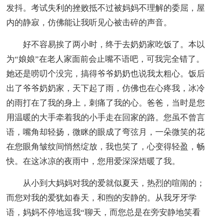
发抖。考试失利的挫败抵不过被妈妈不理解的委屈，屋
内的静寂，仿佛能让我听见心被击碎的声音。
好不容易挨了两小时，终于去奶奶家吃饭了。本以
为“娘娘”在老人家面前会止嘴不语吧，可我完全错了。
她还是唠叨个没完，搞得爷爷奶奶也说我太粗心。饭后
出了爷爷奶奶家，天下起了雨，仿佛也在心疼我，冰冷
的雨打在了我的身上，刺痛了我的心。爸爸，当时是您
用温暖的大手牵着我的小手走在回家的路。您虽不曾言
语，嘴角却轻扬，微眯的眼成了弯弦月，一朵微笑的花
在您眼角皱纹间悄然绽放，我也笑了，心变得轻盈，畅
快。在这冰凉的夜雨中，您用爱深深焐暖了我。
从小到大妈妈对我的爱就似夏天，热烈的喧闹的；
而您对我的爱犹如春天，和煦的安静的。从我牙牙学
语，妈妈不停地逗我“聊天，而您总是在旁安静地笑看