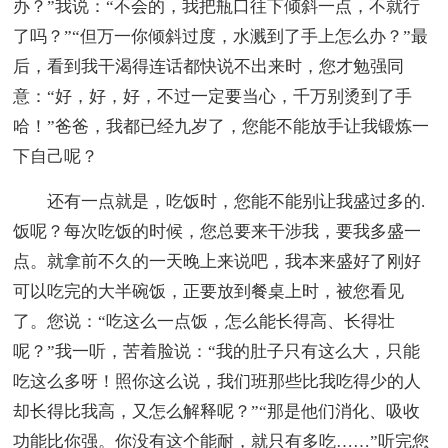
办？”我说：“不会的，我把瓶口往下倾斜一点，不就行
了吗？”“但万一你倾斜过度，水溅到了手上怎么办？”最
后，看到我干渴得连话都快说不出来时，您才勉强同
意：“好，好，好，不过一定要当心，千万别烫到了手
哈！”爸爸，我都已经九岁了，您能不能放手让我锻炼一
下自己呢？
还有一点就是，吃饭时，您能不能别让我盛过多的.
饭呢？每次吃饭的时候，您总要来干涉我，要我多盛一
点。就拿前不久的一天晚上来说吧，我本来盛好了刚好
可以吃完的大半碗饭，正要放到餐桌上时，被您看见
了。您说：“吃这么一点饭，怎么能长得高、长得壮
呢？”我一听，苦着脸说：“我的肚子只有这么大，只能
吃这么多呀！照你这么说，我们班那些比我吃得少的人
却长得比我高，又怎么解释呢？”“那是他们消化、吸收
功能比你强。你没有这个能耐，就只有多吃……”听完您