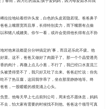
了春雨，因为它的温柔;孩子爱妈妈，因为母爱如水而我
稀拉拉地站着些许头发，白色的头皮若隐若现。爸爸鼻子
。爸爸上嘴唇宽而且厚，长得特别卖力，而下嘴唇有点偷
可以和猪八戒媲美。你乍一看，或许会觉得他长得有点不协
对他来说都是分分钟搞定的`事，而且还乐此不疲。他
手好菜。这不，爸爸又做好了肉圆子了。那一个个晶莹透亮
喷香的肉汁，再撒上点儿小葱，不行了，我已经口水直流三
舌头被烫得受不了，我只好又吐了出来。爸爸赶忙说：你先
急吃不了热豆腐，这回我学乖了，坐在那里静静地等。终
的爸爸，一股暖暖的感觉涌上心头。
责。他每天早上七点前到公司，周末也不愿休息，妈妈
果不去，怕大家有需要的时候找不到他。爸爸这个领导可真