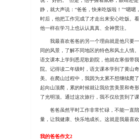
说：“好的。”但是，他手握着鼠标，眼睛还
静，就大声说：“爸爸，快来吃饭啦！”“嗯
时后，他把工作完成了才走出来安心吃饭。
他一样在学习上也认认真真、全神贯注。
我最喜欢爸爸的另一个理由就是他只要一有
同的风景，了解不同地区的特色和风土人情
语文课本上学到悉尼歌剧院，他就在寒假带我
院。记得读二年级时，语文课本学到了黄山
美。在爬山过程中，我因为太累不想继续爬
起向山顶爬，累的时候就让我欣赏美景和奇
了光明顶。通过这次旅行，我不仅欣赏到了
爸爸虽然平时工作非常忙碌，不能一直陪伴
量，让我健康、快乐地成长。这就是我最喜
我的爸爸作文2