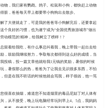
物，我们家有鹦鹉。鸽子。松鼠和小狗，都快赶上动物
觉得脏，爸爸每天早上都要带小狗狗出去散步。
了大便就走了，可是我的爸爸等小狗解完后，还要拿起
这个良好的习惯，也为遂宁成为“全国优秀旅游城市”做出
劳动模范的'精神，给我树立了榜样！?
留着给我吃，有什么事总叫着我，晚上带我一起出去给
奖励，鼓励我继续努力，争取每次都得到这么好的成绩，当
我投稿，投一篇文章他就给我1元钱的奖励，暑假的时候
船玩，暑假那么的热，爸爸为了让我去见识很多东西，不怕
买，但是在我不听话的时候他就会骂我，样子很凶，他一骂
很喜欢抽烟，难道您不知道烟里的毒品尼姑丁对人体有
兴，从不接受，晚上玩电脑经常玩到早上4。5点，我妈妈
点，爸爸，您难道不知道玩久了电脑和熬夜对人体有害吗？