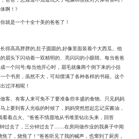
体啊！?
你就是一个十全十美的爸爸了！
得高高胖胖的,肚子圆圆的,好像里面装着个大西瓜。他
皱的眉头下闪动着一双精明的、亮闪闪的小眼睛。每当爸爸
成一个问号;每当他开心时，眉毛就像两个倒下来的小括
有一个书房，虽然不大，可却摆满了各种各样的书籍。这个
爸出过洋相呢！
客。有客人来可免不了要准备些丰盛的食物。只见妈妈
着马上要到客人光临的时候了，妈妈突然想起忘记买酱油，
我看着点火。”爸爸不情愿地从书堆里钻出头来，回答
分钟过去了，三分钟过去了……在房间做作业的我鼻子中闻
烧焦了，烧焦了！”爸爸听见了我的喊声，也窜到了厨房，