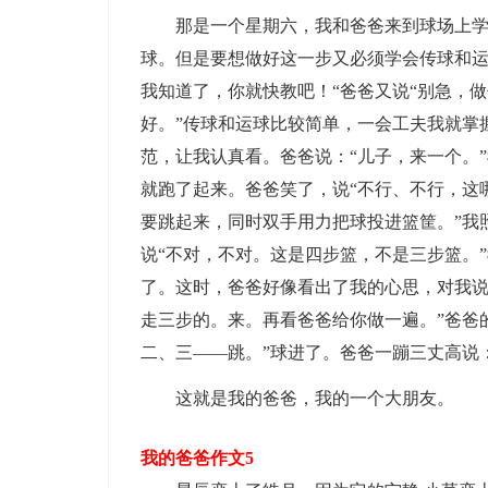
那是一个星期六，我和爸爸来到球场上学打
球。但是要想做好这一步又必须学会传球和运
我知道了，你就快教吧！“爸爸又说“别急，
好。”传球和运球比较简单，一会工夫我就掌
范，让我认真看。爸爸说：“儿子，来一个。
就跑了起来。爸爸笑了，说“不行、不行，这
要跳起来，同时双手用力把球投进篮筐。”我
说“不对，不对。这是四步篮，不是三步篮。
了。这时，爸爸好像看出了我的心思，对我说
走三步的。来。再看爸爸给你做一遍。”爸爸
二、三——跳。”球进了。爸爸一蹦三丈高说
这就是我的爸爸，我的一个大朋友。
我的爸爸作文5