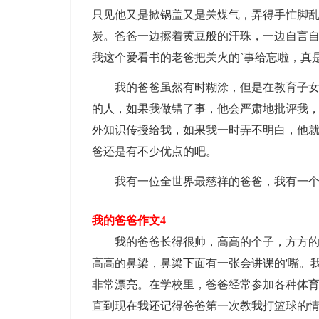
只见他又是掀锅盖又是关煤气，弄得手忙脚
炭。爸爸一边擦着黄豆般的汗珠，一边自言自
我这个爱看书的老爸把关火的`事给忘啦，真
我的爸爸虽然有时糊涂，但是在教育子女的
的人，如果我做错了事，他会严肃地批评我
外知识传授给我，如果我一时弄不明白，他
爸还是有不少优点的吧。
我有一位全世界最慈祥的爸爸，我有一个
我的爸爸作文4
我的爸爸长得很帅，高高的个子，方方的脸
高高的鼻梁，鼻梁下面有一张会讲课的'嘴。
非常漂亮。在学校里，爸爸经常参加各种体
直到现在我还记得爸爸第一次教我打篮球的