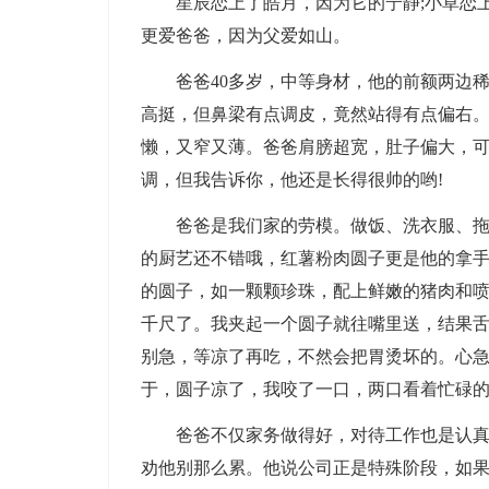
星辰恋上了皓月，因为它的宁静;小草恋上
更爱爸爸，因为父爱如山。
爸爸40多岁，中等身材，他的前额两边稀
高挺，但鼻梁有点调皮，竟然站得有点偏右
懒，又窄又薄。爸爸肩膀超宽，肚子偏大，
调，但我告诉你，他还是长得很帅的哟!
爸爸是我们家的劳模。做饭、洗衣服、拖地
的厨艺还不错哦，红薯粉肉圆子更是他的拿
的圆子，如一颗颗珍珠，配上鲜嫩的猪肉和
千尺了。我夹起一个圆子就往嘴里送，结果
别急，等凉了再吃，不然会把胃烫坏的。心
于，圆子凉了，我咬了一口，两口看着忙碌
爸爸不仅家务做得好，对待工作也是认真负
劝他别那么累。他说公司正是特殊阶段，如