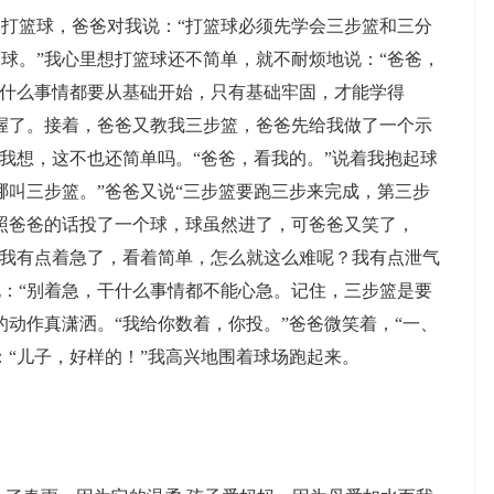
篮球，爸爸对我说：“打篮球必须先学会三步篮和三分
球。”我心里想打篮球还不简单，就不耐烦地说：“爸爸，
做什么事情都要从基础开始，只有基础牢固，才能学得
握了。接着，爸爸又教我三步篮，爸爸先给我做了一个示
”我想，这不也还简单吗。“爸爸，看我的。”说着我抱起球
哪叫三步篮。”爸爸又说“三步篮要跑三步来完成，第三步
照爸爸的话投了一个球，球虽然进了，可爸爸又笑了，
”我有点着急了，看着简单，怎么就这么难呢？我有点泄气
：“别着急，干什么事情都不能心急。记住，三步篮是要
的动作真潇洒。“我给你数着，你投。”爸爸微笑着，“一、
：“儿子，好样的！”我高兴地围着球场跑起来。