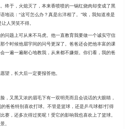
乱。终于，火熄灭了，本来香喷喷的一锅红烧肉却变成了黑
语地说：“这可怎么办？真是出洋相了。”唉，我知道准是
是让人哭笑不得。
问题上可从来不马虎。他一直教育我要做一个诚实守信
，那个时候他眉宇间的问号更深了。爸爸还会把他丰富的课
就会一遍一遍耐心地教我，从来都不嫌烦。你们看，我的爸
愿望，长大后一定要报答他。
，又黑又浓的眉毛下有一双明亮而且会说话的大眼睛，
我的爸爸特别喜欢打球。不管是篮球，还是乒乓球都?打得
育比赛，还多次得过奖呢！受它的影响我也喜欢上了篮球。
情景。