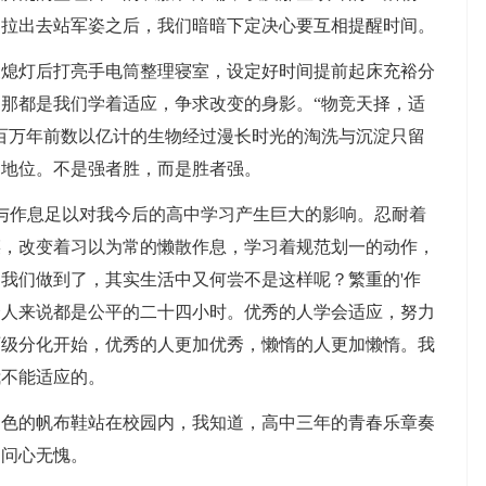
部拉出去站军姿之后，我们暗暗下定决心要互相提醒时间。
灯后打亮手电筒整理寝室，设定好时间提前起床充裕分
那都是我们学着适应，争求改变的身影。“物竞天择，适
百万年前数以亿计的生物经过漫长时光的淘洗与沉淀只留
的地位。不是强者胜，而是胜者强。
作息足以对我今后的高中学习产生巨大的影响。忍耐着
菜，改变着习以为常的懒散作息，学习着规范划一的动作，
我们做到了，其实生活中又何尝不是这样呢？繁重的'作
个人来说都是公平的二十四小时。优秀的人学会适应，努力
两级分化开始，优秀的人更加优秀，懒惰的人更加懒惰。我
我不能适应的。
的帆布鞋站在校园内，我知道，高中三年的青春乐章奏
，问心无愧。