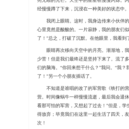
亮无暇的光芒。天空中的星星在慢慢闪烁。闪
经慢慢蹲了下来，沉浸在一种美好的状态中
我闭上眼睛。这时，我身边传来小伙伴的声音
心里竟然是酸酸的。一片寂静，我的朋友们似
了！”总之，打破了沉默。在他眼里，我看到
眼睛再次移向天空中的月亮。渐渐地，我的
少苦！但是我们最终还是坚持下来了。流了
们的脑海。“你回来想干什么？”我问。“我？
了！”另一个小朋友插话了。
不知道是谁唱的改了的军营歌《铁打的营盘
营。时间像蜗牛一样慢慢流逝，最后我会退
看那可怕的军营，又想起了过去！”但是，学
得放弃；毕竟我们在这里一起生活了四天，
次！