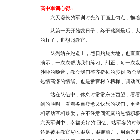
高中军训心得3
六天漫长的军训时光终于画上句点，拖着
从第一天开始数日子，终于熬到最后，大松
的样子，也想起教官。
队列站在跑道上，烈日灼烧大地，也直直地
演示，一次次帮助我们练习、纠正，每一次
沙哑的嗓音，教会我们整齐挺拔的步伐 教会
热情高涨的情绪。也是教官树立榜样，调动
站在队伍中，休息时常常东张西望，看看周
到的脸啊。看着各自疲惫又快乐的我们，更
相帮助互相鼓励，在不经意间流露的热情积
六天军训中，幸福美好的'回忆。站军姿的时
还是被主教官尽收眼底，眼视前方，用余光