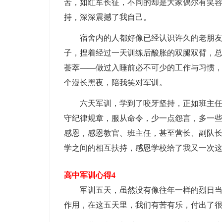
苦，如红军长征，不同的却是大家偶尔有笑
持，深深震撼了我自己。
宿舍内的人都好像已经认识许久的老朋友一
子，捏着经过一天训练后酸胀的双腿双臂，
荟萃——做过入睡前必不可少的工作与习惯，
个漫长黑夜，陪我笑对军训。
六天军训，学到了咬牙坚持，正如班主任所
守纪律规章，服从命令，少一点怨言，多一
感恩，感恩教官、班主任，甚至营长、副队
学之间的相互扶持，感恩学校给了我又一次这
高中军训心得4
军训五天，虽然没有像往年一样的烈日当空
作用，在这五天里，我们有苦有乐，付出了