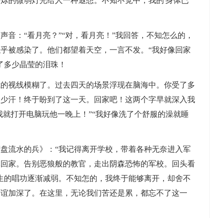
烁的微弱灯光给人一种遐想。不知不觉中，我的'身体已
。
：“看月亮？”“对，看月亮！”我回答，不知怎么的，
乎被感染了。他们都望着天空，一言不发。“我好像回家
了多少晶莹的泪珠！
视线模糊了。过去四天的场景浮现在脑海中。你受了多
多少汗！终于盼到了这一天。回家吧！这两个字早就深入我
我就打开电脑玩他一晚上！”“我好像洗了个舒服的澡就睡
流水的兵》：“我记得离开学校，带着各种无奈进入军
休回家。告别恶狼般的教官，走出阴森恐怖的军校。回头看
生的唱功逐渐减弱。不知怎的，我终于能够离开，却舍不
友谊加深了。在这里，无论我们苦还是累，都忘不了这一