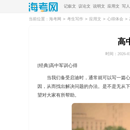
记叙文
议论文
说明文
应用文
写人
>
>
>
>
当前位置：
海考网
考生写作
应用文
心得体会
高
时间：2026-03-
[经典]高中军训心得
当我们备受启迪时，通常就可以写一篇心得
因，从而找出解决问题的办法。是不是无从
望对大家有所帮助。