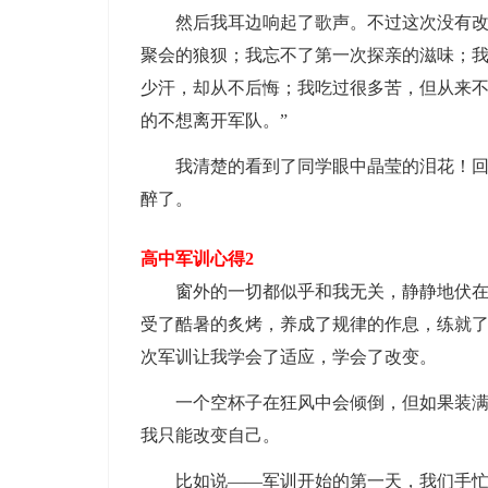
然后我耳边响起了歌声。不过这次没有改编
聚会的狼狈；我忘不了第一次探亲的滋味；
少汗，却从不后悔；我吃过很多苦，但从来
的不想离开军队。”
我清楚的看到了同学眼中晶莹的泪花！回到
醉了。
高中军训心得2
窗外的一切都似乎和我无关，静静地伏在窗
受了酷暑的炙烤，养成了规律的作息，练就
次军训让我学会了适应，学会了改变。
一个空杯子在狂风中会倾倒，但如果装满了
我只能改变自己。
比如说——军训开始的第一天，我们手忙脚