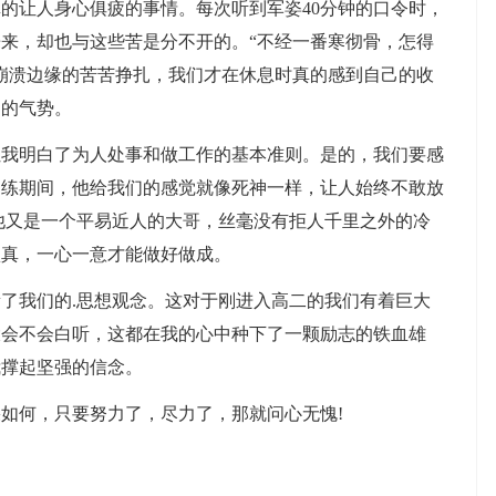
让人身心俱疲的事情。每次听到军姿40分钟的口令时，
来，却也与这些苦是分不开的。“不经一番寒彻骨，怎得
崩溃边缘的苦苦挣扎，我们才在休息时真的感到自己的收
过的气势。
明白了为人处事和做工作的基本准则。是的，我们要感
训练期间，他给我们的感觉就像死神一样，让人始终不敢放
他又是一个平易近人的大哥，丝毫没有拒人千里之外的冷
认真，一心一意才能做好做成。
我们的.思想观念。这对于刚进入高二的我们有着巨大
大会不会白听，这都在我的心中种下了一颗励志的铁血雄
我撑起坚强的信念。
何，只要努力了，尽力了，那就问心无愧!