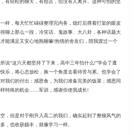
容，有轻松的聊天，有怨言，但没有人离开。这种可怕的坚
样，每天忙忙碌碌整理完内务，熄灯后撑着打架的眼皮
总得聊上那么一段，冷笑话、鬼故事、大八卦，各种话题大
才能满足又安心地熟睡嘛!热情的舍友们，陪我渡过一个
说“这六天都坚持了下来，高中三年怕什么!”学会了遵
些快乐，将心态放松，换一个角度去看待苦与累。也学会了
长对我们的付出；感恩食，为我们准备完美的饭菜；感恩同
样特殊的机会……军训，感谢你使我成长!
，但是对于刚升入高二的我们，确实起到了整顿风气的
很多，也收获颇丰，就像学习一样。