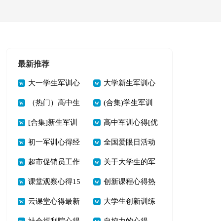
最新推荐
大一学生军训心
大学新生军训心
（热门）高中生
(合集)学生军训
得（常用15篇）
得15篇【通用】
[合集]新生军训
高中军训心得[优
军训心得15篇
心得
初一军训心得经
全国爱眼日活动
心得
选15篇]
超市促销员工作
关于大学生的军
典15篇
心得（通用16篇）
课堂观察心得15
创新课程心得热
心得(10篇)
训心得
云课堂心得最新
大学生创新训练
篇（精华）
门