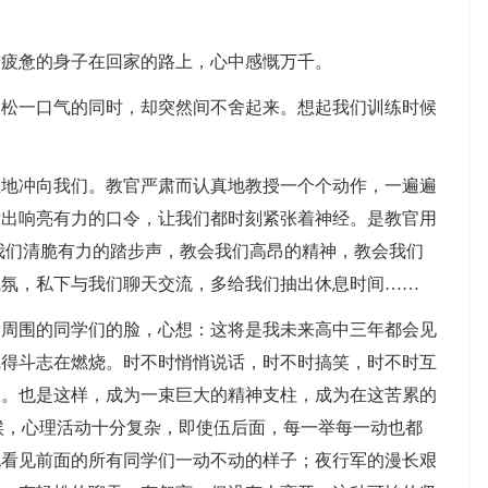
疲惫的身子在回家的路上，心中感慨万千。
一口气的同时，却突然间不舍起来。想起我们训练时候
冲向我们。教官严肃而认真地教授一个个动作，一遍遍
发出响亮有力的口令，让我们都时刻紧张着神经。是教官用
我们清脆有力的踏步声，教会我们高昂的精神，教会我们
气氛，私下与我们聊天交流，多给我们抽出休息时间……
围的同学们的脸，心想：这将是我未来高中三年都会见
觉得斗志在燃烧。时不时悄悄说话，时不时搞笑，时不时互
极。也是这样，成为一束巨大的精神支柱，成为在这苦累的
候，心理活动十分复杂，即使伍后面，每一举每一动也都
也看见前面的所有同学们一动不动的样子；夜行军的漫长艰