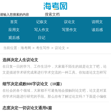
搜索文档
首页
记叙文
议论文
说明文
应用文
写人作文
写景作文
读后感
观后感
日记
>
>
>
当前位置：
海考网
考生写作
议论文
选择决定人生议论文
在日复一日的学习、工作生活中，大家最不陌生的就是论文了吧，论
文是描述学术研究成果进行学术交流的一种工具。你知道论文怎样写
才规范吗？以下是小编收集整理的...
细节决定成败800字议论文（10篇）
在社会的各个领域，大家都不可避免地会接触到论文吧，论文是对某
些学术问题进行研究的手段。那么你有了解过论文吗？下面是小编收
集整理的细节决定成败800字议论...
态度决定一切议论文通用6篇