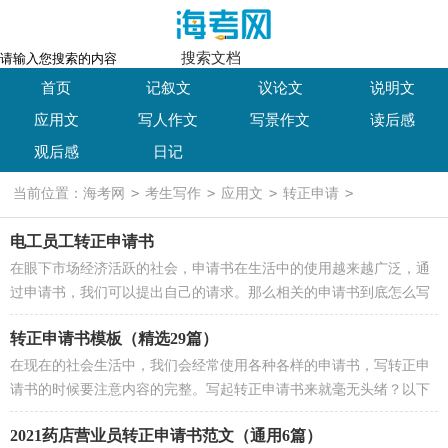
搜索文档
首页
记叙文
议论文
说明文
应用文
写人作文
写景作文
读后感
观后感
日记
>
>
>
>
当前位置：
海考网
考生写作
应用文
转正申请
电工员工转正申请书
在眼下市场经济活跃的社会，申请书在生活中的使用越来越广泛，通
过申请书，我们可以提出自己的请求。那么相关的申请书到底怎么写
呢？以下是小编为大家收集的电工...
转正申请书模板（精选29篇）
在现在的社会生活中，我们会经常使用各种各样的申请书，写转正申
请书的时候要注意内容的完整。写起转正申请书来就毫无头绪？以下
是小编为大家整理的转正申请书模...
2021药店营业员转正申请书范文（通用6篇）