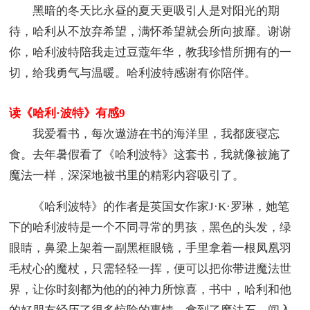
黑暗的冬天比永昼的夏天更吸引人是对阳光的期
待，哈利从不放弃希望，满怀希望就会所向披靡。谢谢
你，哈利波特陪我走过豆蔻年华，教我珍惜所拥有的一
切，给我勇气与温暖。哈利波特感谢有你陪伴。
读《哈利·波特》有感9
我爱看书，每次遨游在书的海洋里，我都废寝忘
食。去年暑假看了《哈利波特》这套书，我就像被施了
魔法一样，深深地被书里的精彩内容吸引了。
《哈利波特》的作者是英国女作家J·K·罗琳，她笔
下的哈利波特是一个不同寻常的男孩，黑色的头发，绿
眼睛，鼻梁上架着一副黑框眼镜，手里拿着一根凤凰羽
毛杖心的魔杖，只需轻轻一挥，便可以把你带进魔法世
界，让你时刻都为他的的神力所惊喜，书中，哈利和他