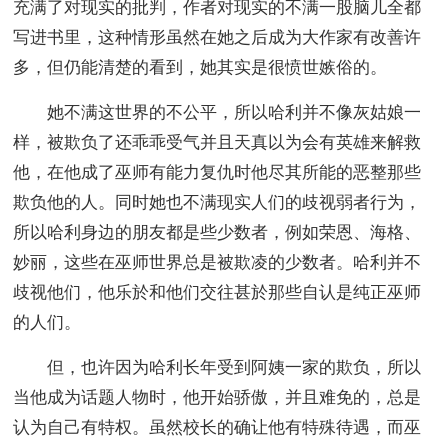
充满了对现实的批判，作者对现实的不满一股脑儿全都
写进书里，这种情形虽然在她之后成为大作家有改善许
多，但仍能清楚的看到，她其实是很愤世嫉俗的。
她不满这世界的不公平，所以哈利并不像灰姑娘一
样，被欺负了还乖乖受气并且天真以为会有英雄来解救
他，在他成了巫师有能力复仇时他尽其所能的恶整那些
欺负他的人。同时她也不满现实人们的歧视弱者行为，
所以哈利身边的朋友都是些少数者，例如荣恩、海格、
妙丽，这些在巫师世界总是被欺凌的少数者。哈利并不
歧视他们，他乐於和他们交往甚於那些自认是纯正巫师
的人们。
但，也许因为哈利长年受到阿姨一家的欺负，所以
当他成为话题人物时，他开始骄傲，并且难免的，总是
认为自己有特权。虽然校长的确让他有特殊待遇，而巫