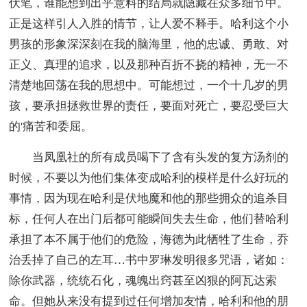
伏笔，谁能想到出乎意料的结局就隐藏在众多细节中。
正是这样引人入胜的情节，让人爱不释手。哈利这个小
男孩的形象深深刻在我的脑海里，他的忠诚、勇敢、对
正义、真理的追求，以及那种百折不挠的精神，无一不
清楚地回荡在我的思想中。可能想过，一个十几岁的男
孩，要承担拯救世界的责任，要面对死亡，要忍受巨大
的'痛苦和委屈。
当凤凰社的所有成员喝下了含有头发的复方汤剂的
时候，不要以为他们集体变成哈利的模样是什么好玩的
事情，因为现在哈利是伏地魔和他的那些拥众的追杀目
标，任何人在出门后都可能瞬间失去生命，他们替哈利
承担了本不属于他们的危险，海德为此牺牲了生命，乔
治丢掉了自己的左耳…书中罗琳发明很多咒语，诸如：
除你武器，统统石化，魂魄出窍甚至凶狠的阿瓦达索
命。但她从来没有提到过任何增加友情，哈利和他的朋