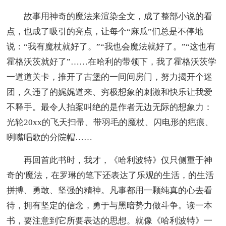
故事用神奇的魔法来渲染全文，成了整部小说的看
点，也成了吸引的亮点，让每个“麻瓜”们总是不停地
说：“我有魔杖就好了。”“我也会魔法就好了。”“这也有
霍格沃茨就好了”……在哈利的带领下，我了霍格沃茨学
一道道关卡，推开了古堡的一间间房门，努力揭开个迷
团，久违了的娓娓道来、穷极想象的刺激和快乐让我爱
不释手。最令人拍案叫绝的是作者无边无际的想象力：
光轮20xx的飞天扫帚、带羽毛的魔杖、闪电形的疤痕、
咧嘴唱歌的分院帽……
再回首此书时，我才，《哈利波特》仅只侧重于神
奇的'魔法，在罗琳的笔下还表达了乐观的生活，的生活
拼搏、勇敢、坚强的精神。凡事都用一颗纯真的心去看
待，拥有坚定的信念，勇于与黑暗势力做斗争。读一本
书，要注意到它所要表达的思想。就像《哈利波特》一