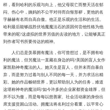
样，看到哈利的乐观与向上，他父母双亡而整天活在郁
闷、伤心中，姨妈的不公平对待而自惭形秽，更他的名
字赫赫有名而自高自傲。他正是乐观的生活和的生活。
哈利最后能够战胜伏地魔魔法石的原因何尝他性格为他
带来的呢?这虚拟的世界另值的去读的地方，让能够真正
到作者写书所要传达的精神。
人们总是羡慕拥有魔法，你可曾想过，是不拥有哈
利的魔法，但另魔法一直藏在身边的吗?美国的盲人女作
家凯勒神奇魔法的人。她天生是盲人，但并未而自暴自
弃，而是努力过着与别人不同的每一天，并力求活出精
彩。她的作品畅销世界，更以帮助别人为的任务，难道
这堪称神奇的魔法吗?如今许多的企业家都资金雄厚，但
并不以为傲，而是每每以慈善家、社会活动家的身份出
席支援贫困山活动。拥魔法将名利过分看重，以平常心