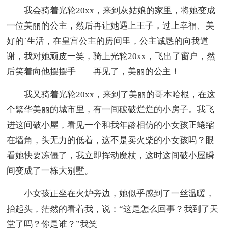
我会骑着光轮20xx，来到灰姑娘的家里，将她变成
一位美丽的公主，然后再让她遇上王子，过上幸福、美
好的`生活，在皇宫公主的房间里，公主诚恳的向我道
谢，我对她顽皮一笑，骑上光轮20xx，飞出了窗户，然
后笑着向他摆摆手——再见了，美丽的公主！
我又骑着光轮20xx，来到了美丽的哥本哈根，在这
个繁华美丽的城市里，有一间破破烂烂的小房子。我飞
进这间破小屋，看见一个和我年龄相仿的小女孩正蜷缩
在墙角，头无力的低着，这不是卖火柴的小女孩吗？眼
看她快要冻僵了，我立即挥动魔杖，这时这间破小屋瞬
间变成了一栋大别墅。
小女孩正坐在火炉旁边，她似乎感到了一丝温暖，
抬起头，茫然的看着我，说：“这是怎么回事？我到了天
堂了吗？你是谁？”我笑