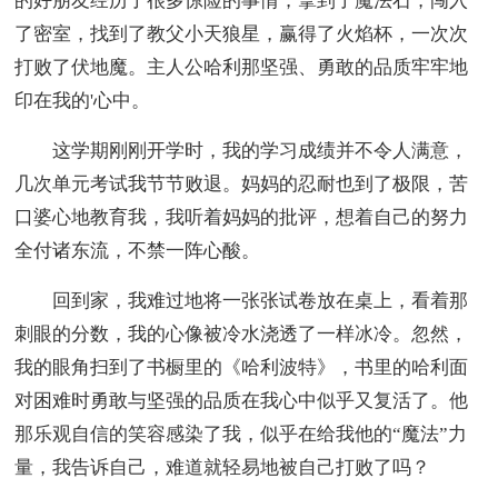
的好朋友经历了很多惊险的事情，拿到了魔法石，闯入
了密室，找到了教父小天狼星，赢得了火焰杯，一次次
打败了伏地魔。主人公哈利那坚强、勇敢的品质牢牢地
印在我的'心中。
这学期刚刚开学时，我的学习成绩并不令人满意，
几次单元考试我节节败退。妈妈的忍耐也到了极限，苦
口婆心地教育我，我听着妈妈的批评，想着自己的努力
全付诸东流，不禁一阵心酸。
回到家，我难过地将一张张试卷放在桌上，看着那
刺眼的分数，我的心像被冷水浇透了一样冰冷。忽然，
我的眼角扫到了书橱里的《哈利波特》，书里的哈利面
对困难时勇敢与坚强的品质在我心中似乎又复活了。他
那乐观自信的笑容感染了我，似乎在给我他的“魔法”力
量，我告诉自己，难道就轻易地被自己打败了吗？