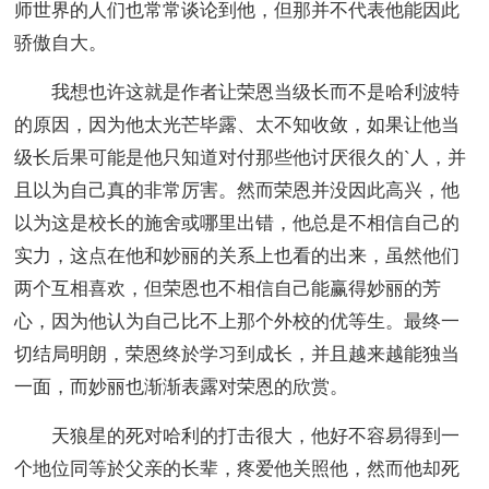
师世界的人们也常常谈论到他，但那并不代表他能因此
骄傲自大。
我想也许这就是作者让荣恩当级长而不是哈利波特
的原因，因为他太光芒毕露、太不知收敛，如果让他当
级长后果可能是他只知道对付那些他讨厌很久的`人，并
且以为自己真的非常厉害。然而荣恩并没因此高兴，他
以为这是校长的施舍或哪里出错，他总是不相信自己的
实力，这点在他和妙丽的关系上也看的出来，虽然他们
两个互相喜欢，但荣恩也不相信自己能赢得妙丽的芳
心，因为他认为自己比不上那个外校的优等生。最终一
切结局明朗，荣恩终於学习到成长，并且越来越能独当
一面，而妙丽也渐渐表露对荣恩的欣赏。
天狼星的死对哈利的打击很大，他好不容易得到一
个地位同等於父亲的长辈，疼爱他关照他，然而他却死