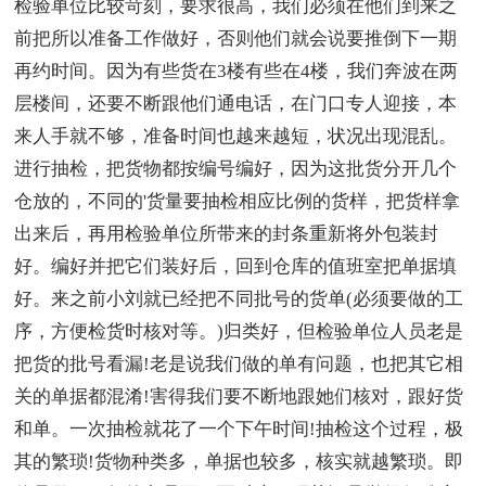
检验单位比较苛刻，要求很高，我们必须在他们到来之
前把所以准备工作做好，否则他们就会说要推倒下一期
再约时间。因为有些货在3楼有些在4楼，我们奔波在两
层楼间，还要不断跟他们通电话，在门口专人迎接，本
来人手就不够，准备时间也越来越短，状况出现混乱。
进行抽检，把货物都按编号编好，因为这批货分开几个
仓放的，不同的'货量要抽检相应比例的货样，把货样拿
出来后，再用检验单位所带来的封条重新将外包装封
好。编好并把它们装好后，回到仓库的值班室把单据填
好。来之前小刘就已经把不同批号的货单(必须要做的工
序，方便检货时核对等。)归类好，但检验单位人员老是
把货的批号看漏!老是说我们做的单有问题，也把其它相
关的单据都混淆!害得我们要不断地跟她们核对，跟好货
和单。一次抽检就花了一个下午时间!抽检这个过程，极
其的繁琐!货物种类多，单据也较多，核实就越繁琐。即