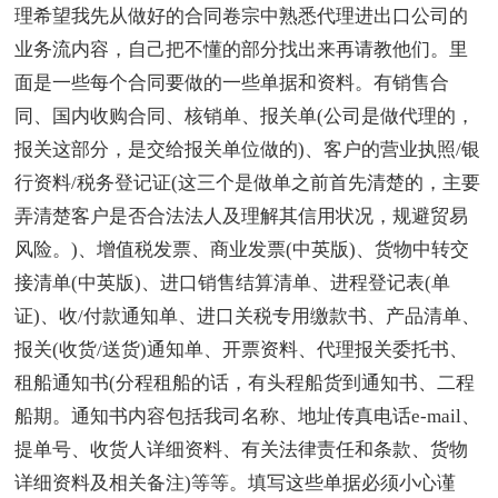
理希望我先从做好的合同卷宗中熟悉代理进出口公司的
业务流内容，自己把不懂的部分找出来再请教他们。里
面是一些每个合同要做的一些单据和资料。有销售合
同、国内收购合同、核销单、报关单(公司是做代理的，
报关这部分，是交给报关单位做的)、客户的营业执照/银
行资料/税务登记证(这三个是做单之前首先清楚的，主要
弄清楚客户是否合法法人及理解其信用状况，规避贸易
风险。)、增值税发票、商业发票(中英版)、货物中转交
接清单(中英版)、进口销售结算清单、进程登记表(单
证)、收/付款通知单、进口关税专用缴款书、产品清单、
报关(收货/送货)通知单、开票资料、代理报关委托书、
租船通知书(分程租船的话，有头程船货到通知书、二程
船期。通知书内容包括我司名称、地址传真电话e-mail、
提单号、收货人详细资料、有关法律责任和条款、货物
详细资料及相关备注)等等。填写这些单据必须小心谨