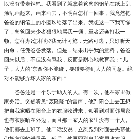
以没有带走钢笔。我看到了就拿着爸爸的钢笔在纸上乱
涂乱画起来。画来画去，不明白怎样一回事，我竟然把
爸爸的钢笔上的小圆珠给落了出来。我想这一下我可惨
了，爸爸回来少者狠狠地骂我一顿，重者还会打我一
顿。怎样办?怎样办?我无计可施，无路可逃，只好听天
由命，任凭爸爸发落。但是，结果出乎我的意料，爸爸
回来以后，不但没有骂我，反而是耐心地教育我：“儿
子，大人的`东西你不能碰，要碰要得到大人的同意。绝
对不能够弄坏人家的东西!”
爸爸还是一个乐于助人的人。有一次，他在家里做
家务活。突然听见“轰隆隆”的雷声，他到阳台上去正想
把自我家晒在阳台上的衣服收进来，却看到对面邻居家
也有衣服晒在外边，而且那一家人的家里没有一个人。
他们都去上班了。他二话没说，立刻跑到对面去先帮他
们把衣服收进屋子。然后，他再回到自我家里收衣服。