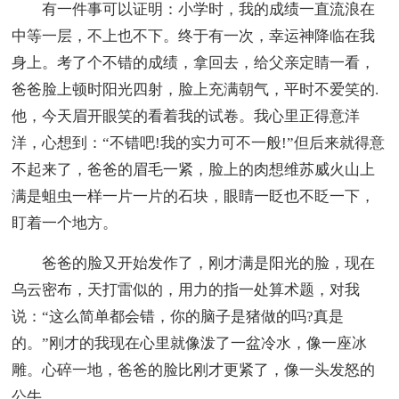
有一件事可以证明：小学时，我的成绩一直流浪在
中等一层，不上也不下。终于有一次，幸运神降临在我
身上。考了个不错的成绩，拿回去，给父亲定睛一看，
爸爸脸上顿时阳光四射，脸上充满朝气，平时不爱笑的.
他，今天眉开眼笑的看着我的试卷。我心里正得意洋
洋，心想到：“不错吧!我的实力可不一般!”但后来就得意
不起来了，爸爸的眉毛一紧，脸上的肉想维苏威火山上
满是蛆虫一样一片一片的石块，眼睛一眨也不眨一下，
盯着一个地方。
爸爸的脸又开始发作了，刚才满是阳光的脸，现在
乌云密布，天打雷似的，用力的指一处算术题，对我
说：“这么简单都会错，你的脑子是猪做的吗?真是
的。”刚才的我现在心里就像泼了一盆冷水，像一座冰
雕。心碎一地，爸爸的脸比刚才更紧了，像一头发怒的
公牛。