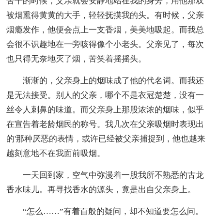
苦干的时候，父亲就会安静地站在我的身旁，用他那双
被烟熏得黄黄的大手，轻轻抚摸我的头。有时候，父亲
烟瘾发作，他便会点上一支香烟，美美地吸起。而我总
会很不识趣地在一旁咳得像个小老头。父亲见了，每次
也只得无奈地灭了烟，苦笑着摇摇头。
渐渐的，父亲身上的烟味成了他的代名词。而我还
是无法接受。别人的父亲，哪个不是衣冠楚楚，没有一
丝令人刺鼻的味道。而父亲身上那股浓浓的烟味，似乎
在宣告着老龄烟民的称号。我几次在父亲吸烟时表现出
的'那种厌恶的表情，或许已经被父亲捕捉到，他也越来
越刻意地不在我面前吸烟。
一天回到家，空气中弥漫着一股我所不熟悉的古龙
香水味儿。再寻找香水的源头，竟是出自父亲身上。
“怎么……”有着百般的疑问，却不知道要怎么问。