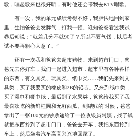
歌，唱起歌来也很好听，有时他还会带我去KTV唱歌。
有一次，我的单元成绩考得不好，我胆怯地回到家
里，生怕爸爸会发脾气，打我一顿。谁知爸爸看过我试
卷后却说：“就差几分不就90了？所以不要气馁，以后考
试不要再粗心大意了。”
还有一次我和爸爸去超市购物。来到超市门口，爸
爸先去停好车，我们一起进入超市，超市里有各种各样
的东西，有文具类、玩具类、纸巾类……我们先来到文
具类，买了我要买的橡皮和2B的铅芯。又来到纸巾类，
买了湿巾和餐巾纸，最后到了水果类，爸爸给我买了我
最喜欢吃的新鲜桂圆和无籽西瓜。到结账的'时候，爸爸
拿出了一张100元的钞票递给了一位收银员阿姨，找了钱
就把东西拎到了超市门口，爸爸去开车，我把东西拎到
车上，然后坐着汽车高高兴兴地回家了。