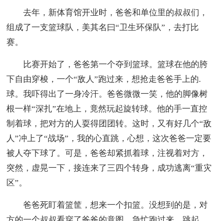
去年，新体育馆开业时，爸爸和单位里的叔叔们，
组成了一支篮球队，美其名曰“卫生环保队”，去打比
赛。
比赛开始了，爸爸第一个夺到篮球。篮球在他的胯
下自由穿梭，一个“敌人”跑过来，想抢走爸爸手上的.
球。我吓得出了一身冷汗。爸爸微微一笑，他的脚像树
根一样“深扎”在地上，竟然玩起旋转球。他的手一直控
制着球，把对方的人耍得团团转。这时，又有好几个“敌
人”冲上了“战场”，我的心直跳，心想，这次爸爸一定要
被人夺下球了。可是，爸爸却紧抓着球，注视着对方，
突然，虚晃一下，接连来了三四个转身，成功逃离“重灾
区”。
爸爸死盯着篮筐，想来一个扣篮。没想到的是，对
方的一个叔叔看穿了爸爸的意图，急忙跑过来，跳起，