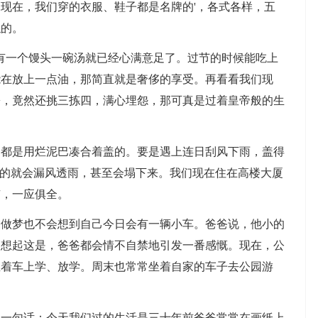
现在，我们穿的衣服、鞋子都是名牌的'，各式各样，五
似的。
一个馒头一碗汤就已经心满意足了。过节的时候能吃上
能在放上一点油，那简直就是奢侈的享受。再看看我们现
蟹，竟然还挑三拣四，满心埋怨，那可真是过着皇帝般的生
是用烂泥巴凑合着盖的。要是遇上连日刮风下雨，盖得
实的就会漏风透雨，甚至会塌下来。我们现在住在高楼大厦
有，一应俱全。
梦也不会想到自己今日会有一辆小车。爸爸说，他小的
。想起这是，爸爸都会情不自禁地引发一番感慨。现在，公
坐着车上学、放学。周末也常常坐着自家的车子去公园游
句话：今天我们过的生活是三十年前爸爸常常在画纸上