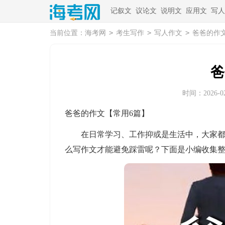
记叙文
议论文
说明文
应用文
写人
>
>
>
当前位置：
海考网
考生写作
写人作文
爸爸的作
爸
时间：2026-02-
爸爸的作文【常用6篇】
在日常学习、工作抑或是生活中，大家都写
么写作文才能避免踩雷呢？下面是小编收集整