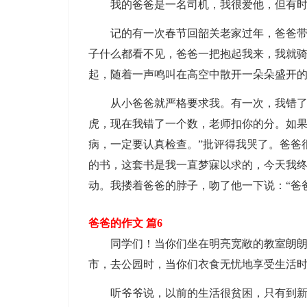
我的爸爸是一名司机，我很爱他，但有时
记的有一次春节回韶关老家过年，爸爸带我
子什么都看不见，爸爸一把抱起我来，我就
起，随着一声鸣叫在高空中散开一朵朵盛开
从小爸爸就严格要求我。有一次，我错了一
虎，现在我错了一个数，老师扣你的分。如
病，一定要认真检查。”批评得我哭了。爸爸
的书，这套书是我一直梦寐以求的，今天我终
动。我搂着爸爸的脖子，吻了他一下说：“爸
爸爸的作文 篇6
同学们！当你们坐在明亮宽敞的教室朗朗诵
市，去公园时，当你们衣食无忧地享受生活
听爷爷说，以前的生活很贫困，只有到新年