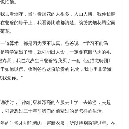
也怕他。
去看烟花，当时看烟花的人很多，人山人海。我伸长脖
骑在爸爸的脖子上，我看得比谁都清楚。缤纷的烟花腾空而
的菊花。
道算术，都是因为我不认真。爸爸说：“学习不能马
果是科学家出了错，就可能出人命，一定要克服马虎的毛
很疼我，我过六岁生日爸爸给我买了一套《蓝猫龙骑团》
于如愿以偿。收到爸爸这份珍贵的'礼物，我心里非常激
爸我爱你。”
读时，当你们穿着漂亮的衣服去上学，去旅游，去超
时，可曾想过三十年前我们的前辈过的是怎样的生活。
的时候才能吃猪肉，穿新衣服，所以特别盼望过年。在