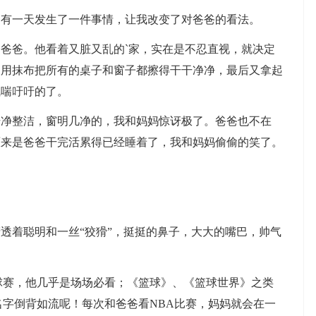
一天发生了一件事情，让我改变了对爸爸的看法。
爸。他看着又脏又乱的`家，实在是不忍直视，就决定
又用抹布把所有的桌子和窗子都擦得干干净净，最后又拿起
气喘吁吁的了。
整洁，窗明几净的，我和妈妈惊讶极了。爸爸也不在
原来是爸爸干完活累得已经睡着了，我和妈妈偷偷的笑了。
着聪明和一丝“狡猾”，挺挺的鼻子，大大的嘴巴，帅气
赛，他几乎是场场必看；《篮球》、《篮球世界》之类
名字倒背如流呢！每次和爸爸看NBA比赛，妈妈就会在一