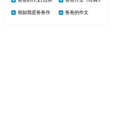
爸爸的作文(范例
爸爸作文（经典3
文3篇[优]
假如我是爸爸作
爸爸的作文
4篇)
篇）
文