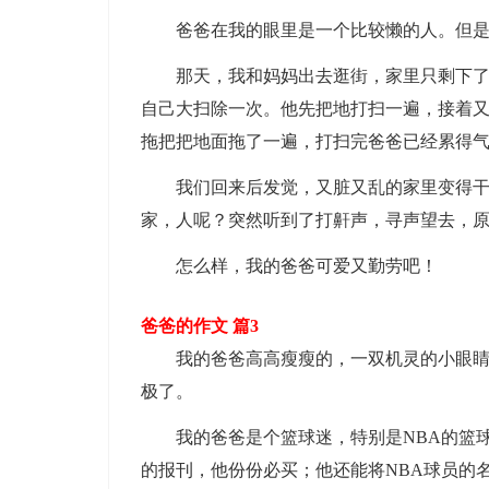
爸爸在我的眼里是一个比较懒的人。但是有
那天，我和妈妈出去逛街，家里只剩下了爸
自己大扫除一次。他先把地打扫一遍，接着
拖把把地面拖了一遍，打扫完爸爸已经累得
我们回来后发觉，又脏又乱的家里变得干净
家，人呢？突然听到了打鼾声，寻声望去，
怎么样，我的爸爸可爱又勤劳吧！
爸爸的作文 篇3
我的爸爸高高瘦瘦的，一双机灵的小眼睛透
极了。
我的爸爸是个篮球迷，特别是NBA的篮球
的报刊，他份份必买；他还能将NBA球员的