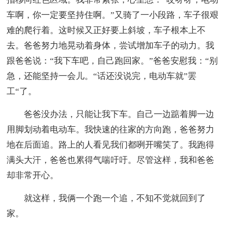
车啊，你一定要坚持住啊。”又骑了一小段路，车子很艰
难的爬行着。这时候又正好要上斜坡，车子根本上不
去。爸爸努力地晃动着身体，尝试增加车子的动力。我
跟爸爸说：“我下车吧，自己跑回家。”爸爸安慰我：“别
急，还能坚持一会儿。“话还没说完，电动车就”罢
工“了。
爸爸没办法，只能让我下车。自己一边踮着脚一边
用脚划动着电动车。我快速的往家的方向跑，爸爸努力
地在后面追。路上的人看见我们都咧开嘴笑了。我跑得
满头大汗，爸爸也累得气喘吁吁。尽管这样，我和爸爸
却非常开心。
就这样，我俩一个跑一个追，不知不觉就回到了
家。