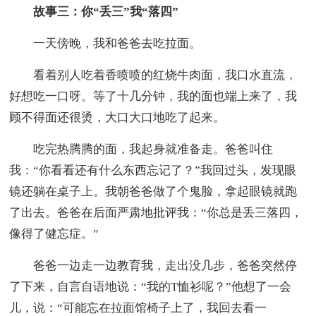
故事三：你“丢三”我“落四”
一天傍晚，我和爸爸去吃拉面。
看着别人吃着香喷喷的红烧牛肉面，我口水直流，
好想吃一口呀。等了十几分钟，我的面也端上来了，我
顾不得面还很烫，大口大口地吃了起来。
吃完热腾腾的面，我起身就准备走。爸爸叫住
我：“你看看还有什么东西忘记了？”我回过头，发现眼
镜还躺在桌子上。我朝爸爸做了个鬼脸，拿起眼镜就跑
了出去。爸爸在后面严肃地批评我：“你总是丢三落四，
像得了健忘症。”
爸爸一边走一边教育我，走出没几步，爸爸突然停
了下来，自言自语地说：“我的T恤衫呢？”他想了一会
儿，说：“可能忘在拉面馆椅子上了，我回去看一