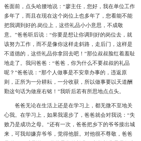
爸面前，点头哈腰地说：“廖主任，您好，我在单位工作
多年了，而且在现在这个岗位上也多年了，您看能不能
把我调到好的.岗位上，这些礼品小小意思，不成敬
意。”爸爸听后说：“你要是想让你调到好的岗位去，就
该努力工作，而不是像你这样走斜路，走后门，这样是
不道德的，这些礼品你拿回去吧！”那位叔叔脸红着羞耻
地走了。我问爸爸：“爸爸，你为什么不要叔叔的礼品
呢？”爸爸说：“那个人做事是不安章办事的，违返原
则，正所为一分耕耘，一分收获，所以做事要以天道酬
勤这句话为做座右铭！”我听后若有所思地点点头。
爸爸无论在生活上还是在学习上，都无微不至地关
心我。在学习上，如果我退步了，爸爸就会对我说：“失
败乃是成功之母。”还有一次，爸爸把乡下的爷爷接出城
来，可我却嫌弃爷爷，觉得他脏。对他很不尊敬，爸爸