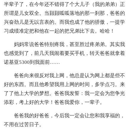
半辈子了，在今年还不错得了个大儿子（我的弟弟）正
所谓是儿女双全。当颢颢呱呱落地的那一刹那，爸爸的
兴奋劲儿是无以言表的。而我也成了他的骄傲，一提学
习成绩准定把和他在一起的把兄弟比下去。哈哈！
妈妈常说爸爸特别疼我，甚至胜过疼弟弟。其实我
也感觉到了，前几天我闹着要买手机，转天爸爸就拿着
诺基亚5300到我面前……
爸爸向来很反对我上网，他总是认为网上都是些不
好的东西。而且他希望我用上网的时间，多学点习。来
了了他上大学的梦想。爸爸我发誓：我一定会为您争光
添彩，考上好的大学！爸爸我爱你，一辈子。
爸爸我的好爸爸，今后我一定会让您和我享福的，
不用在过苦日子。