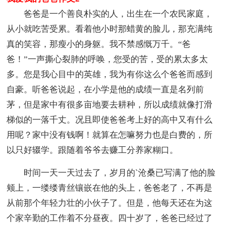
爸爸是一个善良朴实的人，出生在一个农民家庭，
从小就吃苦受累。看着他小时那蜡黄的脸儿，那充满纯
真的笑容，那瘦小的身躯。我不禁感慨万千。“爸
爸！”一声撕心裂肺的呼唤，您受的苦，受的累太多太
多。您是我心目中的英雄，我为有你这么个爸爸而感到
自豪。听爸爸说起，在小学是他的成绩一直是名列前
茅，但是家中有很多亩地要去耕种，所以成绩就像打滑
梯似的一落千丈。况且即使爸爸考上好的高中又有什么
用呢？家中没有钱啊！就算在怎嘛努力也是白费的，所
以只好辍学。跟随着爷爷去赚工分养家糊口。
时间一天一天过去了，岁月的`沧桑已写满了他的脸
颊上，一缕缕青丝镶嵌在他的头上，爸爸老了，不再是
从前那个年轻力壮的小伙子了。但是，他每天还在为这
个家辛勤的工作着不分昼夜。四十岁了，爸爸已经过了