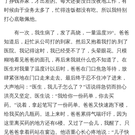
了挣钱养家，才出差的。每天还要没日没夜地工作，有
时候由于业务太多了，忙得连饭都没有吃。所以我特别
打心底敬佩他。
有一次，我生病了，发了高烧，一量温度39°。爸爸
知道后，赶忙从公司打的到家。然后又抱着我打的.到了
医院。我记得这时，我已经受不了了，头晕眼花。只模
糊地看见爸爸的面孔，再后来我就什么也不知道了。在
医生对我量了温度计以后时，爸爸在门口焦急等待，放
肆紧张地在门口走来走去。最后终于忍不住冲了进来，
大声地问：“医生，我儿子怎么了？”话说得急切而担心
洪亮又坚定。医生说：“我给你一份药单，你去买
药。”说着，拿起笔写了一份药单。爸爸又快速跑下楼，
给我买的几瓶药。送上来时，爸爸累得气喘吁吁，因为
这里离买药的地方还有6楼。又过了一会儿，我醒了。只
见爸爸拿着药站在窗边。他语重心长心疼地说：“儿子快