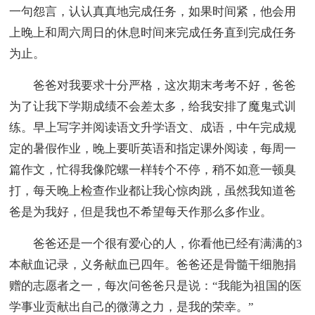
一句怨言，认认真真地完成任务，如果时间紧，他会用
上晚上和周六周日的休息时间来完成任务直到完成任务
为止。
爸爸对我要求十分严格，这次期末考考不好，爸爸
为了让我下学期成绩不会差太多，给我安排了魔鬼式训
练。早上写字并阅读语文升学语文、成语，中午完成规
定的暑假作业，晚上要听英语和指定课外阅读，每周一
篇作文，忙得我像陀螺一样转个不停，稍不如意一顿臭
打，每天晚上检查作业都让我心惊肉跳，虽然我知道爸
爸是为我好，但是我也不希望每天作那么多作业。
爸爸还是一个很有爱心的人，你看他已经有满满的3
本献血记录，义务献血已四年。爸爸还是骨髓干细胞捐
赠的志愿者之一，每次问爸爸只是说：“我能为祖国的医
学事业贡献出自己的微薄之力，是我的荣幸。”