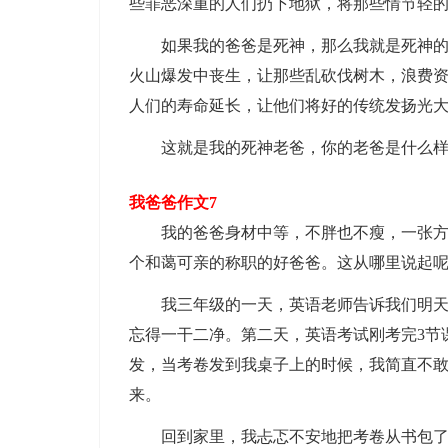
些罪恶深重的人们扔下地狱，将那些情节轻
如果我的爸爸是死神，那么我就是死神的女
火山爆发中丧生，让那些乱砍伐树木，浪费
人们的寿命延长，让他们将好的传统发扬光
这就是我的死神老爸，你的老爸是什么样
我爸爸作文7
我的爸爸身材中等，不胖也不瘦，一张方形
个和蔼可亲的称职的好爸爸。这从哪里说起
我三年级的一天，英语老师告诉我们明天要
忘得一干二净。第二天，英语考试刚考完3节
发，当考卷发到我桌子上的时候，我简直不敢
来。
回到家里，我忐忑不安地把考卷从书包了慢