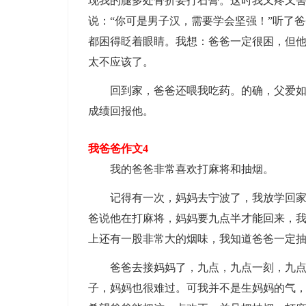
现我的腿多处骨折要打石膏。这时我又疼又
说：“你可是男子汉，需要学会坚强！”听了
都困得眨着眼睛。我想：爸爸一定很困，但
太不应该了。
回到家，爸爸还喂我吃药。的确，父爱如山
成绩回报他。
我爸爸作文4
我的爸爸非常喜欢打麻将和抽烟。
记得有一次，妈妈去宁波了，我放学回家，
爸说他在打麻将，妈妈要九点半才能回来，
上还有一股非常大的烟味，我知道爸爸一定
爸爸去接妈妈了，九点，九点一刻，九点半
子，妈妈也很难过。可我并不是生妈妈的气，