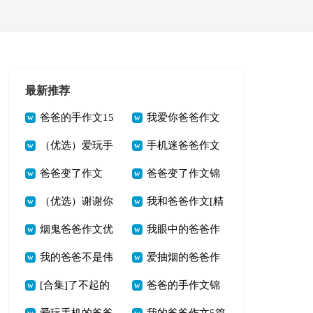
最新推荐
爸爸的手作文15
我爱你爸爸作文
（优选）爱玩手
手机迷爸爸作文
篇【合集】
（精品15篇）
爸爸变了作文
爸爸变了作文锦
机的爸爸作文
[经典]
（优选）谢谢你
我和爸爸作文[精
（锦集15篇）
集【15篇】
烟鬼爸爸作文优
我眼中的爸爸作
爸爸作文
品]
我的爸爸不是伟
爱抽烟的爸爸作
选[13篇]
文15篇【精华】
[合集]了不起的
爸爸的手作文锦
人作文锦集【15
文15篇（经典）