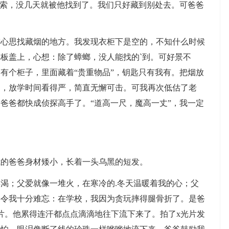
搜索，没几天就被他找到了。我们只好藏到别处去。可爸爸
思找藏烟的地方。我发现衣柜下是空的，不知什么时候
板盖上，心想：除了蟑螂，没人能找的`到。可好景不
有个柜子，里面藏着“贵重物品”，钥匙只有我有。把烟放
走，放学时间看得严，简直无懈可击。可我再次低估了老
爸爸都快成侦探高手了。“道高一尺，魔高一丈”，我一定
的爸爸身材矮小，长着一头乌黑的短发。
；父爱就像一堆火，在寒冷的.冬天温暖着我的心；父
事令我十分难忘：在学校，我因为贪玩摔得腿骨折了。是爸
片。他累得连汗都点点滴滴地往下流下来了。拍了x光片发