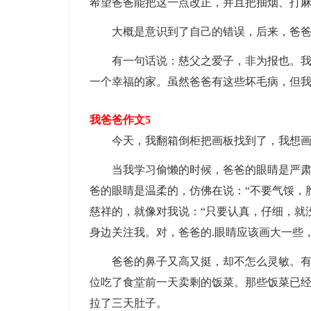
希望爸爸能把这一点改正，并且把抽烟、打
大概是意识到了自己的错误，后来，爸爸酒
有一句话说：慈父之爱子，非为报也。我们
一个幸福的家。虽然爸爸有这些坏毛病，但
我爸爸作文5
今天，我翻箱倒柜把画板找到了，我想画
当我学习偷懒的时候，爸爸的眼睛是严肃的
爸的眼睛是温柔的，仿佛在说：“不要气馁，
慈祥的，就像对我说：“只要认真，仔细，就
身边关注我。对，爸爸的.眼睛应该画大一些
爸爸的鼻子又高又挺，却不怎么灵敏。有一
位吃了食堂前一天卖剩的饭菜。那些饭菜已
拉了三天肚子。