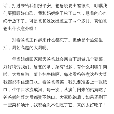
话，打过来给我们报平安。爸爸说要出差很久，叮嘱我
们要照顾好自己。我和妈妈终于松了口气，悬着的心也
终于放下了。可是爸爸这次出差去了两个多月。真怕爸
爸出什么意外呀！
别看爸爸工作起来什么都忘了。但他是个热爱生
活，厨艺高超的大厨呢。
每当姐姐回家那天爸爸就会亲自下厨做几个硬菜，
好好犒劳我们。爸爸的拿手菜有很多，有什么咖喱牛肉
啦、大盘鱼啦、萝卜炖牛腩啊。每次看爸爸煮这些大菜
我都忍不住流口水。看爸爸煮菜，我先要准备上一张纸
巾，生怕口水流成河。每一次，从澳门回来的姑妈吃了
爸爸煮的菜之后都赞不绝口。大家吃饱后，如果还剩下
一些菜和汤汁，我都会忍不住吃了它。真的太好吃了！