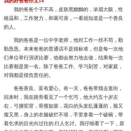
我的好爸爸作文14
我的爸爸个子不高，皮肤黑黝黝的，浓眉大眼，性
格温和，工作努力，和蔼可亲，一看就知道是一个善良
的人。
我的爸爸是一位中学老师，他对工作一丝不苟，勤
勤恳恳。本来爸爸的普通话不是很标准，但是每一次他
们单位举行演讲比赛，他都会努力地去做，结果每一次
比赛都是第一名。除了爸爸工作、学习刻苦，对家庭，
对我都是很负责任的。
爸爸善良、富有爱心。有一天，爸爸带我去逛街，
回来时，我在路旁看见了一个乞丐，他大约五十岁左
右，弓腰驼背，骨瘦如柴，花白的头发乱蓬蓬的，脸又
瘦又黑，身上的衣服破烂不堪，手里拿着一个破碗，带
着乞求的目光向过往的.行人乞讨。我仔细看了一下，原