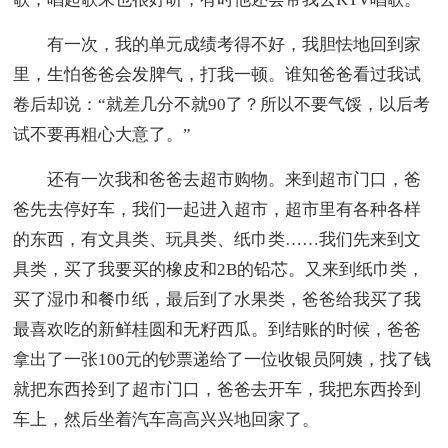
有一次，我的单元成绩考得不好，我胆怯地回到家
里，生怕爸爸会发脾气，打我一顿。谁知爸爸看过我试
卷后却说：“就差几分不就90了？所以不要气馁，以后考
试不要再粗心大意了。”
还有一次我和爸爸去超市购物。来到超市门口，爸
爸先去停好车，我们一起进入超市，超市里有各种各样
的东西，有文具类、玩具类、纸巾类……我们先来到文
具类，买了我要买的橡皮和2B的铅芯。又来到纸巾类，
买了湿巾和餐巾纸，最后到了水果类，爸爸给我买了我
最喜欢吃的新鲜桂圆和无籽西瓜。到结账的时候，爸爸
拿出了一张100元的钞票递给了一位收银员阿姨，找了钱
就把东西拎到了超市门口，爸爸去开车，我把东西拎到
车上，然后坐着汽车高高兴兴地回家了。