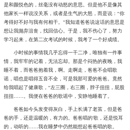
是和颜悦色的，丝毫没有动怒的意思。但是他不是像其
他家长一样说没关系，或者是生气的大怒，而是说：“你
考得好不好与我有何相干。”我知道爸爸说这话的意思是
想让我抛弃沮丧，找回信心。于是，我不伤心了，努力
学习起来，在第二次考试的时候，我考了一个好成绩。
小时候的事情我几乎忘得一干二净，唯独有一件事
情，我牢牢的记着，无法忘却。那是个闷热的夜晚，我
睡不着，而爸爸抱着我，啊。走啊走，爸爸不会唱歌
谣，唱也是唱得五音不全，可是我那可爱的爸爸。竟然
给我唱起了健康歌，“左三圈，右三圈，脖子扭扭，屁股
扭扭……。我便在爸爸的歌谣中，安静地睡着了。
爸爸如今头发变得灰白，手上长满了老茧，但是爸
爸的手，还是温暖的，有力的。爸爸唱的'歌，还是悦耳
的，动听的……我在睡梦中仍然能想起爸爸唱的歌。