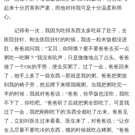
起来十分厉害和严肃，而他对待我可是十分温柔和用
心。
记得有一次，我因为吃得东西太多吃坏了肚子，去
医院挂针。刚去医院挂针的时候，我连一粒米饭都没进
肚，爸爸就问我：“宝贝，你阿饿？要不要爸爸去买一点
粥吃一吃啊？”我没有吭声，只是微微地点了点头。爸爸
做了一个OK的手势，便去买粥了。过了一会，爸爸回来
了，他手上多了一袋东西—那就是我的粥。爸爸把粥放
到我的椅子旁，然后蹲下来喂我喝粥。当我把粥吃完一
半的时候，我就对爸爸说：“爸爸，你早饭也没吃，我吃
不下了，你吃吧。”爸爸听了后就把粥全部吃了。可是我
过了一会，我把刚刚吃下的'东西全都吐了出来。爸爸见
了，立刻叫医生过来看看。医生来了，对爸爸说：“让你
女儿尽量不要吃冷的东西，饿的时候就吃点稀粥。”爸爸