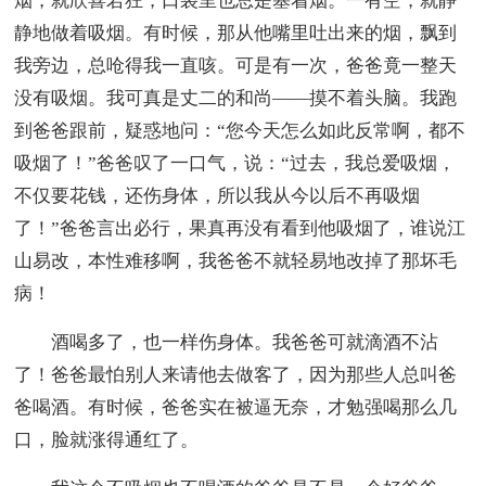
烟，就欣喜若狂，口袋里也总是塞着烟。一有空，就静
静地做着吸烟。有时候，那从他嘴里吐出来的烟，飘到
我旁边，总呛得我一直咳。可是有一次，爸爸竟一整天
没有吸烟。我可真是丈二的和尚——摸不着头脑。我跑
到爸爸跟前，疑惑地问：“您今天怎么如此反常啊，都不
吸烟了！”爸爸叹了一口气，说：“过去，我总爱吸烟，
不仅要花钱，还伤身体，所以我从今以后不再吸烟
了！”爸爸言出必行，果真再没有看到他吸烟了，谁说江
山易改，本性难移啊，我爸爸不就轻易地改掉了那坏毛
病！
酒喝多了，也一样伤身体。我爸爸可就滴酒不沾
了！爸爸最怕别人来请他去做客了，因为那些人总叫爸
爸喝酒。有时候，爸爸实在被逼无奈，才勉强喝那么几
口，脸就涨得通红了。