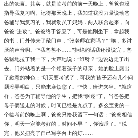
出的怨言。其实，就是临考前的前一天晚上，爸爸也没
指导我复习啊。记得那天晚上，我知道我没力量说动爸
爸辅导我复习的，我就动员了妈妈，两人联合起来，向
爸爸“进攻”。爸爸终于答应了，可是他刚坐下，拿起我
的书，门外传来了敲门声，“张老师在家吗？”“唉，多讨
厌的声音啊。”“我爸爸不……”拒绝的话我还没说完，爸
爸猛地拉了我一下，大声地说：“谁呀？”边说边走了出
去。门外站着的是一个领着孩子的母亲，她的脸上露出
了歉意的神色：“明天要考试了，可我的'孩子还有几个问
题没弄明白，只能来麻烦您了。”“快，请进来坐。”就这
样，爸爸为了辅导他的学生，把我“驱逐”了。当爸爸把
母子俩送走的时候，时间已经是九点了。多么宝贵的一
个临考前的晚上啊，爸爸只给我留下一句话：“爸爸相信
你，明天一定能考好的，时间不早了，你该睡了。”说
完，他又扭亮了自己写字台上的灯……