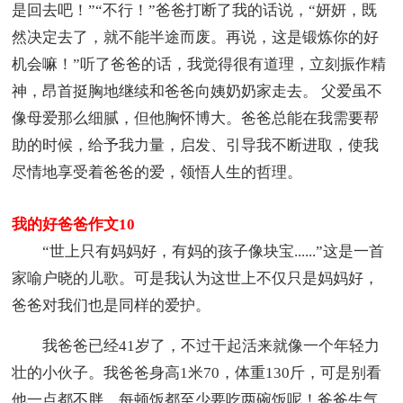
是回去吧！”“不行！”爸爸打断了我的话说，“妍妍，既
然决定去了，就不能半途而废。再说，这是锻炼你的好
机会嘛！”听了爸爸的话，我觉得很有道理，立刻振作精
神，昂首挺胸地继续和爸爸向姨奶奶家走去。 父爱虽不
像母爱那么细腻，但他胸怀博大。爸爸总能在我需要帮
助的时候，给予我力量，启发、引导我不断进取，使我
尽情地享受着爸爸的爱，领悟人生的哲理。
我的好爸爸作文10
“世上只有妈妈好，有妈的孩子像块宝......”这是一首
家喻户晓的儿歌。可是我认为这世上不仅只是妈妈好，
爸爸对我们也是同样的爱护。
我爸爸已经41岁了，不过干起活来就像一个年轻力
壮的小伙子。我爸爸身高1米70，体重130斤，可是别看
他一点都不胖，每顿饭都至少要吃两碗饭呢！爸爸生气