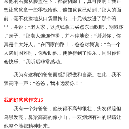
来他的右腿从膝盖往下，都被切除了，真可怜啊！我正
想让爸爸拿一些零钱给他，谁知爸爸已站到了那人的面
前，毫不犹豫地从口袋里掏出二十元钱放进了那个碗
里，并说：“老人家，这点钱拿去买点东西吃吧，别饿坏
了身子。”那老人连连作揖，并不停地说：“谢谢你，你
真是个大好人。”在回家的路上，爸爸对我说：“当一个
人遇到困难时，你帮助他，使他得到了快乐，同时你也
会快乐。”我听后非常感动。
我为有这样的爸爸而感到骄傲和自豪。在此，我不
禁高呼一声：“爸爸，我永远爱你！”
我的好爸爸作文15
我有一个好爸爸，他长得不高却很壮，头发稀疏但
乌黑发亮，鼻梁高高的像小山，一双炯炯有神的眼睛让
他整个脸都精神起来。