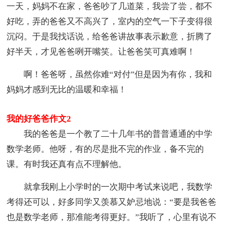
一天，妈妈不在家，爸爸吵了几道菜，我尝了尝，都不
好吃，弄的爸爸又不高兴了，室内的空气一下子变得很
沉闷。于是我找话说，给爸爸讲故事表示歉意，折腾了
好半天，才见爸爸咧开嘴笑。让爸爸笑可真难啊！
啊！爸爸呀，虽然你难“对付”但是因为有你，我和
妈妈才感到无比的温暖和幸福！
我的好爸爸作文2
我的爸爸是一个教了二十几年书的普普通通的中学
数学老师。他呀，有的尽是批不完的作业，备不完的
课。有时我还真有点不理解他。
就拿我刚上小学时的一次期中考试来说吧，我数学
考得还可以，好多同学又羡慕又妒忌地说：“要是我爸爸
也是数学老师，那准能考得更好。”我听了，心里有说不