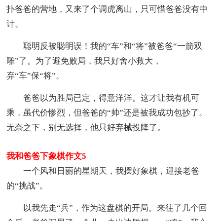
扑爸爸的营地，又来了个调虎离山，只可惜爸爸没有中
计。
聪明反被聪明误！我的“车”和“将”被爸爸“一箭双
雕”了。为了避免败局，我只好舍小救大，
弃“车”保“将”。
爸爸以为胜局已定，得意洋洋。这才让我有机可
乘，虽代价惨烈，但爸爸的“帅”还是被我成功包抄了。
无奈之下，别无选择，他只好弃械投降了。
我和爸爸下象棋作文5
一个风和日丽的星期天，我摆好象棋，迎接老爸
的“挑战”。
以我先走“兵”，作为这盘棋的开局。来往了几个回