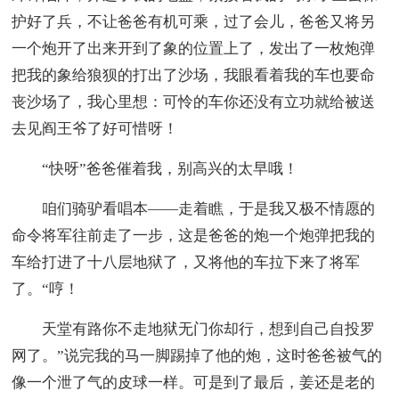
护好了兵，不让爸爸有机可乘，过了会儿，爸爸又将另
一个炮开了出来开到了象的位置上了，发出了一枚炮弹
把我的象给狼狈的打出了沙场，我眼看着我的车也要命
丧沙场了，我心里想：可怜的车你还没有立功就给被送
去见阎王爷了好可惜呀！
“快呀”爸爸催着我，别高兴的太早哦！
咱们骑驴看唱本——走着瞧，于是我又极不情愿的
命令将军往前走了一步，这是爸爸的炮一个炮弹把我的
车给打进了十八层地狱了，又将他的车拉下来了将军
了。“哼！
天堂有路你不走地狱无门你却行，想到自己自投罗
网了。”说完我的马一脚踢掉了他的炮，这时爸爸被气的
像一个泄了气的皮球一样。可是到了最后，姜还是老的