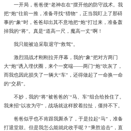
一开局，爸爸便“老神在在”摆开他的防守战术。我
把“炮”往前一推，准备寻找“猎物”，正当我盯上了那碍
事的“象”时，爸爸却出其不意地把“炮”打过来，准备轰
掉我的“将”。真是“道高一尺，魔高一丈”啊！
我只能被迫采取退守“救驾”。
激烈混战才刚刚拉开序幕，我的“象”把对方两门
大“炮”诱入埋伏圈，来个一窝端——两门“炮”吹灰了，
而我也因此损失了一辆大“车”，还得做起了一命换一命
的“交易”。
不妙，我的“将”被爸爸的`“马、车”组合给拴住了。
我来招“以攻为守”，战场就这样胶着拉扯，僵持不下。
爸爸似乎也不肯跟我厮杀了，于是拉起“马”，准备
打退堂鼓。但是我怎么能就此收手呢？“乘胜追击”，直