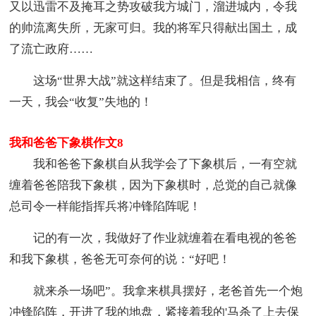
又以迅雷不及掩耳之势攻破我方城门，溜进城内，令我
的帅流离失所，无家可归。我的将军只得献出国土，成
了流亡政府……
这场“世界大战”就这样结束了。但是我相信，终有
一天，我会“收复”失地的！
我和爸爸下象棋作文8
我和爸爸下象棋自从我学会了下象棋后，一有空就
缠着爸爸陪我下象棋，因为下象棋时，总觉的自己就像
总司令一样能指挥兵将冲锋陷阵呢！
记的有一次，我做好了作业就缠着在看电视的爸爸
和我下象棋，爸爸无可奈何的说：“好吧！
就来杀一场吧”。我拿来棋具摆好，老爸首先一个炮
冲锋陷阵，开进了我的地盘，紧接着我的'马杀了上去保