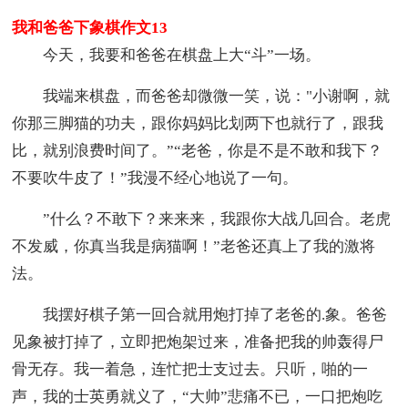
我和爸爸下象棋作文13
今天，我要和爸爸在棋盘上大“斗”一场。
我端来棋盘，而爸爸却微微一笑，说："小谢啊，就
你那三脚猫的功夫，跟你妈妈比划两下也就行了，跟我
比，就别浪费时间了。”“老爸，你是不是不敢和我下？
不要吹牛皮了！”我漫不经心地说了一句。
”什么？不敢下？来来来，我跟你大战几回合。老虎
不发威，你真当我是病猫啊！”老爸还真上了我的激将
法。
我摆好棋子第一回合就用炮打掉了老爸的.象。爸爸
见象被打掉了，立即把炮架过来，准备把我的帅轰得尸
骨无存。我一着急，连忙把士支过去。只听，啪的一
声，我的士英勇就义了，“大帅”悲痛不已，一口把炮吃