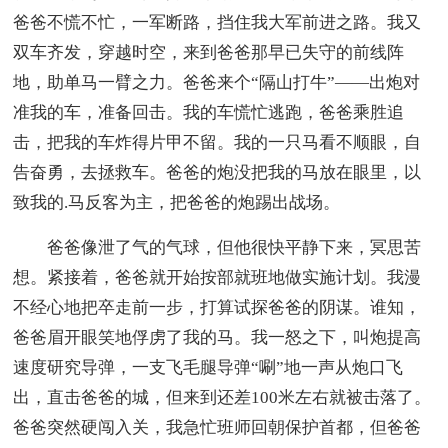
爸爸不慌不忙，一军断路，挡住我大军前进之路。我又
双车齐发，穿越时空，来到爸爸那早已失守的前线阵
地，助单马一臂之力。爸爸来个“隔山打牛”——出炮对
准我的车，准备回击。我的车慌忙逃跑，爸爸乘胜追
击，把我的车炸得片甲不留。我的一只马看不顺眼，自
告奋勇，去拯救车。爸爸的炮没把我的马放在眼里，以
致我的.马反客为主，把爸爸的炮踢出战场。
爸爸像泄了气的气球，但他很快平静下来，冥思苦
想。紧接着，爸爸就开始按部就班地做实施计划。我漫
不经心地把卒走前一步，打算试探爸爸的阴谋。谁知，
爸爸眉开眼笑地俘虏了我的马。我一怒之下，叫炮提高
速度研究导弹，一支飞毛腿导弹“唰”地一声从炮口飞
出，直击爸爸的城，但来到还差100米左右就被击落了。
爸爸突然硬闯入关，我急忙班师回朝保护首都，但爸爸