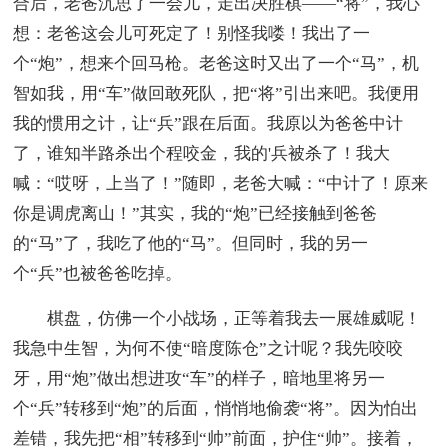
合后，老爸沉思了一会儿，走出决胜棋——“将”，我心
想：老爸这会儿可死定了！别怪我喽！我出了一
个“炮”，想来个回马枪。老爸这时又出了一个“马”，机
智如我，用“车”做回敢死队，把“将”引出来吧。我便用
我的惯用之计，让“兵”跟在后面。我原以为爸爸中计
了，谁知半路杀出个程咬金，我的'兵被杀了！我大
喊：“哎呀，上当了！”随即，老爸大喊：“中计了！原来
你是调虎离山！”其实，我的“炮”已经接触到爸爸
的“马”了，我吃了他的“马”。但同时，我的另一
个“兵”也被爸爸吃掉。
棋盘，仿佛一个小战场，正等着我去一展雄威呢！
我急中生智，为何不使“暗度陈仓”之计呢？我先咬咬
牙，用“炮”做出想进攻“车”的样子，暗地里将另一
个“兵”转移到“炮”的后面，悄悄地偷袭“将”。因为怕出
差错，我先把“相”转移到“帅”前面，护住“帅”。接着，