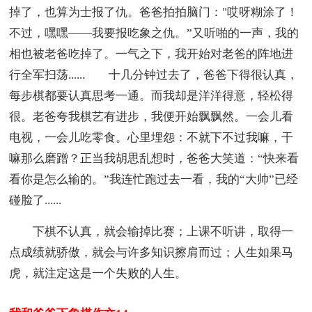
掉了，也算为士报了仇。爸爸拍拍脑门："哎呀糊涂了！
不过，嘿嘿——我要报吃象之仇。”又听啪的一声，我的
相也被老爸吃掉了。一气之下，我开始对老爸的阵地进
行全军扫荡...... 十几分钟过去了，爸爸下得很认真，
每步棋都要认真思考一通。而我却是洋洋得意，轻松得
很。老爸夸我棋艺有进步，我便开始飘飘然。一会儿看
电视，一会儿吃零食。心里埋怨：不就下不过我嘛，干
嘛那么磨蹭？正当我胡思乱想时，爸爸大笑道：“快来看
看你是怎么输的。”我连忙跑过去一看，我的“大帅”已经
碰脸了......
下棋不认真，就会输掉比赛；上课不听讲，取得一
点成绩就骄傲，就会与许多知识擦肩而过；人生如果马
虎，就注定这是一个失败的人生。