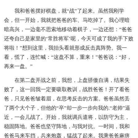
我和爸爸摆好棋盘，就“战”了起来。虽然我刚学
会，但一开始，我就把爸爸的车、马吃掉了。我心理暗
暗高兴，一边毫不思索地移动着棋子，一边还想：“爸爸
还夸自己是家里的‘常胜将军’呢，今天可成了我的手下败
将啦！”想到这里，我抬头看就形成反击真阵势。我一
看，慌了，连忙喊：“这盘不算，重来！”爸爸说：“好，
再来一盘。”
在第二盘开战之前，我想，上盘骄傲自满，结果失
败了，这一回我一定要吸取教训，战胜爸爸！开了看爸
爸，只见爸爸皱着眉，在思考反击的方案。爸爸虽然丢
了两个大个子，但他的“卒”却一步一步向我的.“老帅”逼
近，一会儿战了。开始，我就调兵遣将，以防守为主，
稳固阵地。爸爸也坚守阵地，与我对抗。一时间，我和
爸爸马来车挡，兵来炮轰，猛战了起来。我乘爸爸麻痹