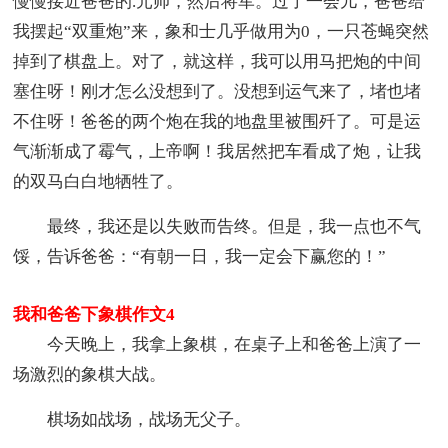
慢慢接近爸爸的.元帅，然后将军。过了一会儿，爸爸给
我摆起“双重炮”来，象和士几乎做用为0，一只苍蝇突然
掉到了棋盘上。对了，就这样，我可以用马把炮的中间
塞住呀！刚才怎么没想到了。没想到运气来了，堵也堵
不住呀！爸爸的两个炮在我的地盘里被围歼了。可是运
气渐渐成了霉气，上帝啊！我居然把车看成了炮，让我
的双马白白地牺牲了。
最终，我还是以失败而告终。但是，我一点也不气
馁，告诉爸爸：“有朝一日，我一定会下赢您的！”
我和爸爸下象棋作文4
今天晚上，我拿上象棋，在桌子上和爸爸上演了一
场激烈的象棋大战。
棋场如战场，战场无父子。