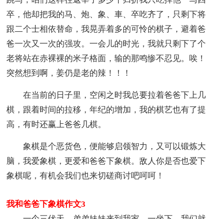
卒，他却把我的马、炮、象、車、卒吃齐了，只剩下将
跟二个士相依替命，我晃弄着多的可怜的棋子，避着爸
爸一次又一次的强攻。一会儿的时光，我就只剩下了个
老将站在赤裸裸的米子格面，输的那鸣惨不忍见。唉！
突然想到啊，姜仍是老的辣！！！
在当前的日子里，空闲之时我总要拉着爸爸下上几
棋，跟着时间的拉移，年纪的增加，我的棋艺也有了提
高，有时还赢上爸爸几棋。
象棋是个恶货色，便能够启领智力，又可以锻炼大
脑，我爱象棋，更爱和爸爸下象棋。敌人你是否也爱下
象棋呢，有机会我们也来切磋商讨吧呵呵！
我和爸爸下象棋作文3
一个三伏天，弟弟妹妹来到我家。一坐下，我们就