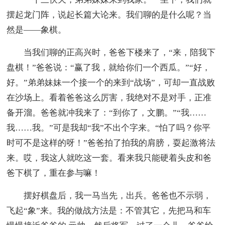
摆起龙门阵，说起长篇大论来。我们聊的是什么呢？当
然是——象棋。
当我们聊的正高兴时，爸爸下楼来了，“来，陪我下
盘棋！”爸爸说：“赢了我，就给你们一个西瓜。”“好，
好。”弟弟妹妹一个接一个的来到“战场”，可却一直战败
在沙场上。看着爸爸这么厉害，我绝对不是对手，正准
备开溜。爸爸就冲我来了：“到你了，文鹏。”“我……
我……我。”可是我却“我”不出个字来。“怕了吗？你平
时可不是这样的呀！”爸爸拍了拍我的肩膀，耍起激将法
来。哎，我这人就吃这一套。看来我只能硬着头皮和爸
爸下棋了，重在参与嘛！
摆好棋盘后，我一马当先，出兵。爸爸也不示弱，
飞起“象”来。我的做战方法是：不管其它，先把马和车