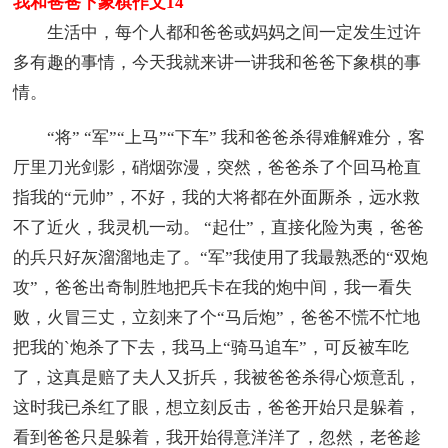
我和爸爸下象棋作文14
生活中，每个人都和爸爸或妈妈之间一定发生过许
多有趣的事情，今天我就来讲一讲我和爸爸下象棋的事
情。
“将” “军”“上马”“下车” 我和爸爸杀得难解难分，客
厅里刀光剑影，硝烟弥漫，突然，爸爸杀了个回马枪直
指我的“元帅”，不好，我的大将都在外面厮杀，远水救
不了近火，我灵机一动。 “起仕”，直接化险为夷，爸爸
的兵只好灰溜溜地走了。“军”我使用了我最熟悉的“双炮
攻”，爸爸出奇制胜地把兵卡在我的炮中间，我一看失
败，火冒三丈，立刻来了个“马后炮”，爸爸不慌不忙地
把我的`炮杀了下去，我马上“骑马追车”，可反被车吃
了，这真是赔了夫人又折兵，我被爸爸杀得心烦意乱，
这时我已杀红了眼，想立刻反击，爸爸开始只是躲着，
看到爸爸只是躲着，我开始得意洋洋了，忽然，老爸趁