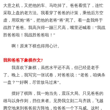
大意之机，又把他的车、马吃掉了。爸爸看慌了，连忙
采取上盘的老方法。我看穿了爸爸的计策，乘他后方空
虚，用双炮“将”，把他的老将“将”死了。着一盘我终于
战胜了爸爸。我高兴得一蹦三尺高，嘴里还喊着：“我战
胜爸爸啦！我战胜爸爸啦！”
啊！原来下棋也得用心计。
我和爸爸下象棋作文7
我喜欢下象棋，虽然水平还不高，但已经是老手
了。晚上，我写完一张试卷，对爸爸说：“老爸，咱俩杀
一盘？”“好啊，尽管放马过来”。
摆好了棋阵，我一炮当先，震压大局。只见爸爸的
雄马以身作则，挡住来者。见势我立刻二马齐跳，飞越
腾空地来到爸爸前方阵地，给爸爸一个下马威。这时，