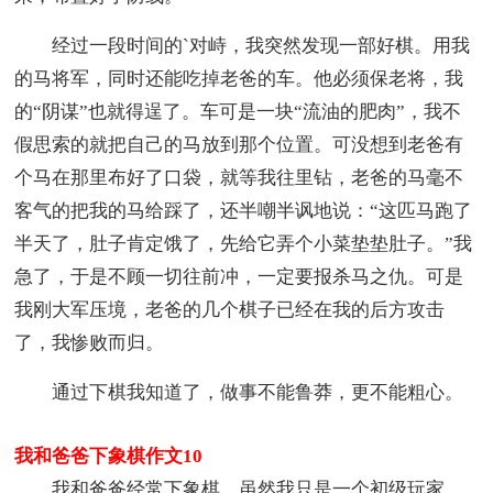
经过一段时间的`对峙，我突然发现一部好棋。用我
的马将军，同时还能吃掉老爸的车。他必须保老将，我
的“阴谋”也就得逞了。车可是一块“流油的肥肉”，我不
假思索的就把自己的马放到那个位置。可没想到老爸有
个马在那里布好了口袋，就等我往里钻，老爸的马毫不
客气的把我的马给踩了，还半嘲半讽地说：“这匹马跑了
半天了，肚子肯定饿了，先给它弄个小菜垫垫肚子。”我
急了，于是不顾一切往前冲，一定要报杀马之仇。可是
我刚大军压境，老爸的几个棋子已经在我的后方攻击
了，我惨败而归。
通过下棋我知道了，做事不能鲁莽，更不能粗心。
我和爸爸下象棋作文10
我和爸爸经常下象棋，虽然我只是一个初级玩家，