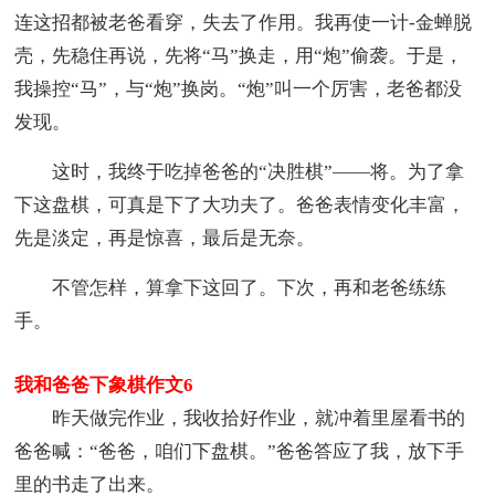
连这招都被老爸看穿，失去了作用。我再使一计-金蝉脱
壳，先稳住再说，先将“马”换走，用“炮”偷袭。于是，
我操控“马”，与“炮”换岗。“炮”叫一个厉害，老爸都没
发现。
这时，我终于吃掉爸爸的“决胜棋”——将。为了拿
下这盘棋，可真是下了大功夫了。爸爸表情变化丰富，
先是淡定，再是惊喜，最后是无奈。
不管怎样，算拿下这回了。下次，再和老爸练练
手。
我和爸爸下象棋作文6
昨天做完作业，我收拾好作业，就冲着里屋看书的
爸爸喊：“爸爸，咱们下盘棋。”爸爸答应了我，放下手
里的书走了出来。