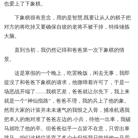
也爱上了下象棋。
下象棋很有意念，用的是智慧,既要让从人的棋子把
对方的将吃掉又要确保自彼的老将不被干掉，特殊锤炼
大脑。
直到当初，我仍然记得和爸爸第一次下象棋的情
景。
这是寒假的一个晚上，吃罢晚饭，闲去无事，我即
提没了和爸爸下象棋的请求，他微啼着许可了，于是一
场恶战开端了……我棋艺差，爸爸就让尔先下，我上来
就是一个“神仙指路”，爸爸不理，我的兵上了他的象。
然而大家的计策并未未遂气的我恨之入骨，捕准机遇我
把本人的炮对准了爸爸左边的.小兵，待他一出車，我破
马就吃了他的卒。但爸爸似乎一点皆不在意，只管出車
跳马，咱们这样往返宰了多少十归折我只吃掉他一马四