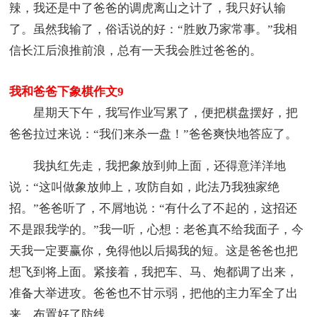
辣，我还是中了爸爸的调虎离山之计了，我只好认输
了。虽然我输了，俗话说的好：“胜败乃家常事。”我相
信长江后浪推前浪，总有一天我会胜过爸爸的。
我和爸爸下象棋作文9
星期天下午，我写作业写累了，便把棋盘摆好，把
爸爸拉过来说：“我们来杀一盘！”爸爸爽快地答应了。
我执红先走，我把象放到帅上面，还得意洋洋地
说：“这叫做象放帅上，攻防自如，此法乃我独家绝
招。”爸爸听了，不屑地说：“有什么了不起的，这招还
不是跟我学的。”我一听，心想：老爸真不给我面子，今
天我一定要赢你，免得他以后揭我的短。这是爸爸也把
想飞到将上面。紧接着，我把车、马、炮都调了出来，
准备大举进攻。爸爸也不甘示弱，把他的主力军全了出
来，布置好了防线。