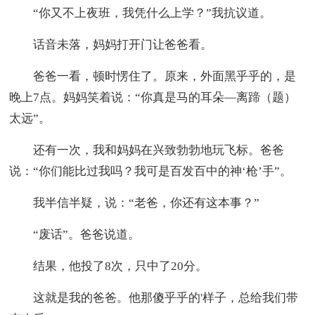
“你又不上夜班，我凭什么上学？”我抗议道。
话音未落，妈妈打开门让爸爸看。
爸爸一看，顿时愣住了。原来，外面黑乎乎的，是
晚上7点。妈妈笑着说：“你真是马的耳朵—离蹄（题）
太远”。
还有一次，我和妈妈在兴致勃勃地玩飞标。爸爸
说：“你们能比过我吗？我可是百发百中的神‘枪’手”。
我半信半疑，说：“老爸，你还有这本事？”
“废话”。爸爸说道。
结果，他投了8次，只中了20分。
这就是我的爸爸。他那傻乎乎的'样子，总给我们带