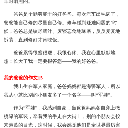
车时晒黑的。
爸爸是个勤劳能干的好爸爸。每次汽车出毛病了，
爸爸能自己修的尽量自己修。修车碰到疑难问题的`时
候，爸爸总是绞尽脑汁、废寝忘食地琢磨，反反复复地
拆装，直到修好才肯吃饭。
爸爸累得很瘦很瘦，我很心疼。我在心里默默地
想：长大了我一定要报答您——我的好爸爸。
我的爸爸的作文15
我出生在军人家庭，爸爸妈妈都是海警军人，所以
我从小就比别的小朋友多了一个名字——叫“军娃”。
作为“军娃”，我感到自豪，当爸爸妈妈各自穿上橄
榄绿的军装，牵着我的手走在大街上，别的小朋友会投
来羡慕的目光，这时候，我会感觉他们是全世界最厉害