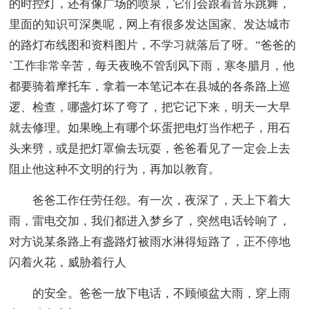
的时控灯，还有像广场的喷泉，它们会跟着音乐跳舞，
里面的知识可深奥呢，网上有很多发达国家、发达城市
的路灯布线图和资料图片，不学习就落后了呀。”爸爸的
`工作非常辛苦，每天夜晚不管刮风下雨，寒冬腊月，他
都要骑着摩托车，拿着一本笔记本在县城的各条路上巡
逻、检查，哪盏灯坏了弯了，把它记下来，明天一大早
就去修理。如果晚上有哪个坏蛋把电灯当作杷子，用石
头来劈，或是把灯罩偷去玩耍，爸爸看见了一定会上去
阻止他这种不文明的行为，再加以教育。
爸爸工作任劳任怨。有一次，夜深了，天上下着大
雨，雷电交加，我们都进入梦乡了，突然电话铃响了，
对方说某条路上有盏路灯被雨水淋得短路了，正不停地
闪着火花，威胁着行人
的安全。爸爸一放下电话，不顾倾盆大雨，穿上雨