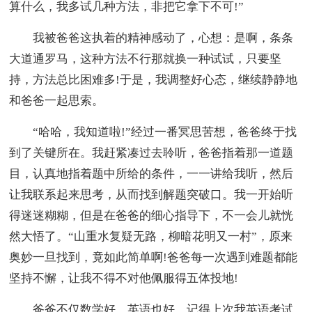
算什么，我多试几种方法，非把它拿下不可!”
我被爸爸这执着的精神感动了，心想：是啊，条条
大道通罗马，这种方法不行那就换一种试试，只要坚
持，方法总比困难多!于是，我调整好心态，继续静静地
和爸爸一起思索。
“哈哈，我知道啦!”经过一番冥思苦想，爸爸终于找
到了关键所在。我赶紧凑过去聆听，爸爸指着那一道题
目，认真地指着题中所给的条件，一一讲给我听，然后
让我联系起来思考，从而找到解题突破口。我一开始听
得迷迷糊糊，但是在爸爸的细心指导下，不一会儿就恍
然大悟了。“山重水复疑无路，柳暗花明又一村”，原来
奥妙一旦找到，竟如此简单啊!爸爸每一次遇到难题都能
坚持不懈，让我不得不对他佩服得五体投地!
爸爸不仅数学好，英语也好。记得上次我英语考试