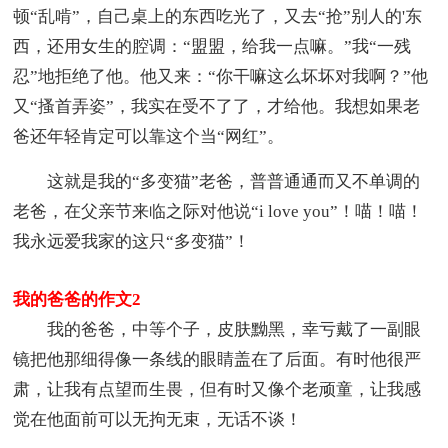
顿“乱啃”，自己桌上的东西吃光了，又去“抢”别人的'东
西，还用女生的腔调：“盟盟，给我一点嘛。”我“一残
忍”地拒绝了他。他又来：“你干嘛这么坏坏对我啊？”他
又“搔首弄姿”，我实在受不了了，才给他。我想如果老
爸还年轻肯定可以靠这个当“网红”。
这就是我的“多变猫”老爸，普普通通而又不单调的
老爸，在父亲节来临之际对他说“i love you”！喵！喵！
我永远爱我家的这只“多变猫”！
我的爸爸的作文2
我的爸爸，中等个子，皮肤黝黑，幸亏戴了一副眼
镜把他那细得像一条线的眼睛盖在了后面。有时他很严
肃，让我有点望而生畏，但有时又像个老顽童，让我感
觉在他面前可以无拘无束，无话不谈！