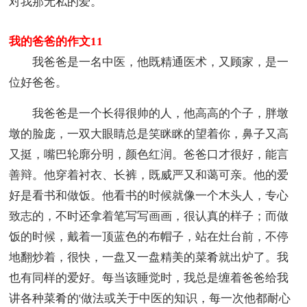
对我那无私的爱。
我的爸爸的作文11
我爸爸是一名中医，他既精通医术，又顾家，是一
位好爸爸。
我爸爸是一个长得很帅的人，他高高的个子，胖墩
墩的脸庞，一双大眼睛总是笑眯眯的望着你，鼻子又高
又挺，嘴巴轮廓分明，颜色红润。爸爸口才很好，能言
善辩。他穿着衬衣、长裤，既威严又和蔼可亲。他的爱
好是看书和做饭。他看书的时候就像一个木头人，专心
致志的，不时还拿着笔写写画画，很认真的样子；而做
饭的时候，戴着一顶蓝色的布帽子，站在灶台前，不停
地翻炒着，很快，一盘又一盘精美的菜肴就出炉了。我
也有同样的爱好。每当该睡觉时，我总是缠着爸爸给我
讲各种菜肴的'做法或关于中医的知识，每一次他都耐心