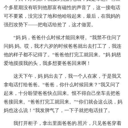
个多星期没有听到他那富有磁性的声音了，这一接电话
可不要紧，没完没了地和他哈啦起来，最后，在我妈的
强烈攻势下——把电话给抢了，这才做罢。
“妈 妈，爸爸什么时候才能回来呀。”我禁不住问了
问妈 妈。哎，我才六岁的时候爸爸就出去打工了，我连
他的样子都不记得了。“爸爸他打完工就回来。”妈 妈慈
爱地摸摸我的头，我多想要爸爸回来啊！
这天下午，妈 妈出去了，我一个人在家，于是我又
拿电话打给爸爸。“爸爸，你什么时候回来？”我又问了
起来，十分盼望爸爸快点回来。恨不得自己坐车去把爸
爸接回来。“爸爸打完工就回来。”“你们就会这么说，妈
妈也这么说！”我发脾气了，一下子就把电话挂了。
我打开柜子，拿出里面爸爸的.照片，只见爸爸穿着