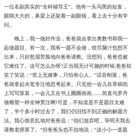
一位名副其实的“全科辅导王”。他有一头乌黑的短发，
眼睛大大的，鼻梁上还架着一副眼镜，看上去十分有学
问。
晚上，我一做好作业，爸爸就会拿出奥数书和我一
起做题目。有一次，我有一题不会做，绞尽脑汁也想不
出来，只好愁眉苦脸地向爸爸请教。没想到，爸爸也被
它难住了。这可怎么办呀?正当我无计可施的时候,爸爸却
笑了笑说：“世上无难事，只怕有心人。”话音刚落，爸
爸就拿起水笔专注地思考起来。只见他一会儿在草稿纸
上写写算算，一会儿又在书上圈圈画画……简直与罗丹
做雕塑一样全神贯注啊!可是，不知道是不是题目太难
了，半个多小时过去了，我们仍旧找不到正确的解题方
法。我心烦意乱地对爸爸说：“咱们放弃吧，等明天我去
请教老师算了。”但爸爸头也不抬地说：“这小小一道题