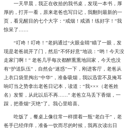
一天早晨，我正在收拾的我书桌，发现一本书，厚
厚的，打开一看，原来老爸也写日记，我翻到最新的一
页，看见醒目的七个大字：“戒烟！戒酒！练好字！”我
惊呆了……
“叮咚！叮咚！”老妈通过“火眼金睛”瞄了一眼，发
现是老爸就开了门，然后“不怀好意”地说：“哟！今天没
走家门啊！” 老爸几乎每次都醉熏熏地回家，今天也没
有“护送队伍”，自然会“迷惑”一下，刚进客厅，老爸从
上衣口袋里掏出“中华”，准备吸烟，我以迅雷不及掩耳
响叮当之势拿出老爸日记本，读道：“我×××（老爸姓
名）发誓，从此以后不再……” 老爸立马丢下香烟，一
踩，把香烟“灭绝”了。我心里暗喜。
吃饭了，餐桌上像往常一样摆着一瓶“老白干”，老
爸手已经痒痒，准备一饮而尽的时候，我再次读出日