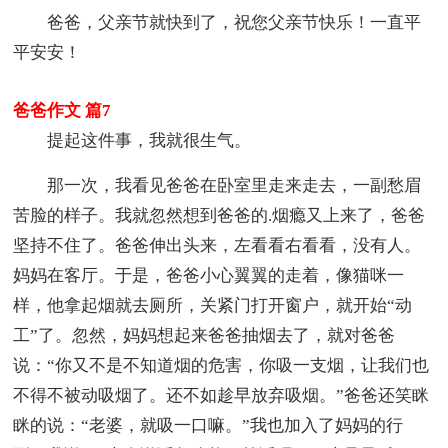
爸爸，父亲节就快到了，祝您父亲节快乐！一直平
平安安！
爸爸作文 篇7
提起这件事，我就很生气。
那一次，我看见爸爸在卧室里走来走去，一副愁眉
苦脸的样子。我就忽然想到爸爸的.烟瘾又上来了，爸爸
坚持不住了。爸爸伸出头来，左看看右看看，没有人。
妈妈在客厅。于是，爸爸小心翼翼的走着，像猫咪一
样，他拿起烟就去厕所，关紧门打开窗户，就开始“动
工”了。忽然，妈妈想起来爸爸抽烟去了，就对爸爸
说：“你又不是不知道烟的危害，你吸一支烟，让我们也
不得不被动吸烟了。还不如趁早放弃吸烟。”爸爸还笑眯
眯的说：“老婆，就吸一口嘛。”我也加入了妈妈的行