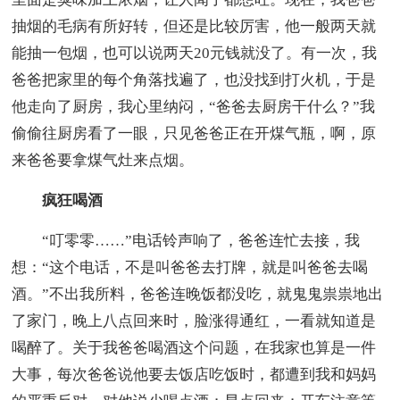
抽烟的毛病有所好转，但还是比较厉害，他一般两天就
能抽一包烟，也可以说两天20元钱就没了。有一次，我
爸爸把家里的每个角落找遍了，也没找到打火机，于是
他走向了厨房，我心里纳闷，“爸爸去厨房干什么？”我
偷偷往厨房看了一眼，只见爸爸正在开煤气瓶，啊，原
来爸爸要拿煤气灶来点烟。
疯狂喝酒
“叮零零……”电话铃声响了，爸爸连忙去接，我
想：“这个电话，不是叫爸爸去打牌，就是叫爸爸去喝
酒。”不出我所料，爸爸连晚饭都没吃，就鬼鬼祟祟地出
了家门，晚上八点回来时，脸涨得通红，一看就知道是
喝醉了。关于我爸爸喝酒这个问题，在我家也算是一件
大事，每次爸爸说他要去饭店吃饭时，都遭到我和妈妈