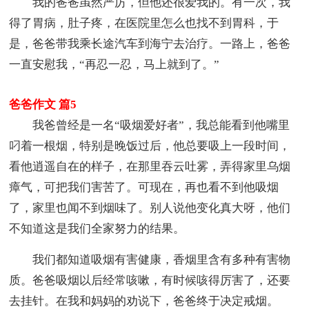
我的爸爸虽然严厉，但他还很爱我的。有一次，我
得了胃病，肚子疼，在医院里怎么也找不到胃科，于
是，爸爸带我乘长途汽车到海宁去治疗。一路上，爸爸
一直安慰我，“再忍一忍，马上就到了。”
爸爸作文 篇5
我爸曾经是一名“吸烟爱好者”，我总能看到他嘴里
叼着一根烟，特别是晚饭过后，他总要吸上一段时间，
看他逍遥自在的样子，在那里吞云吐雾，弄得家里乌烟
瘴气，可把我们害苦了。可现在，再也看不到他吸烟
了，家里也闻不到烟味了。别人说他变化真大呀，他们
不知道这是我们全家努力的结果。
我们都知道吸烟有害健康，香烟里含有多种有害物
质。爸爸吸烟以后经常咳嗽，有时候咳得厉害了，还要
去挂针。在我和妈妈的劝说下，爸爸终于决定戒烟。