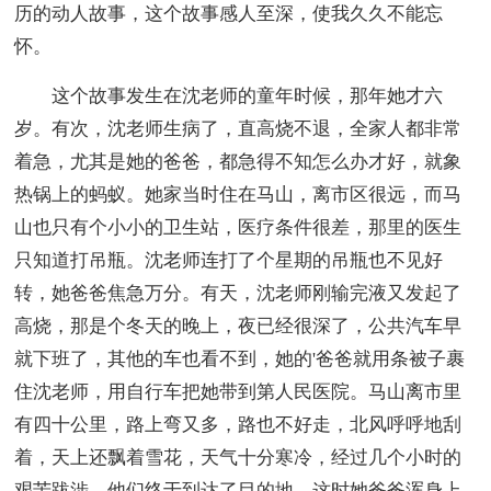
历的动人故事，这个故事感人至深，使我久久不能忘
怀。
这个故事发生在沈老师的童年时候，那年她才六
岁。有次，沈老师生病了，直高烧不退，全家人都非常
着急，尤其是她的爸爸，都急得不知怎么办才好，就象
热锅上的蚂蚁。她家当时住在马山，离市区很远，而马
山也只有个小小的卫生站，医疗条件很差，那里的医生
只知道打吊瓶。沈老师连打了个星期的吊瓶也不见好
转，她爸爸焦急万分。有天，沈老师刚输完液又发起了
高烧，那是个冬天的晚上，夜已经很深了，公共汽车早
就下班了，其他的车也看不到，她的'爸爸就用条被子裹
住沈老师，用自行车把她带到第人民医院。马山离市里
有四十公里，路上弯又多，路也不好走，北风呼呼地刮
着，天上还飘着雪花，天气十分寒冷，经过几个小时的
艰苦跋涉，他们终于到达了目的地，这时她爸爸浑身上