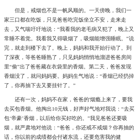
但是，戒烟也不是一帆风顺的。一天傍晚，我们一
家三口都在吃饭，只见爸爸吃完饭坐立不安，走来走
去，又气喘吁吁地说：“我看我的老毛病又犯了，晚上又
常睡不着觉。我看我又得吸烟了，吸烟能增强睡眠。”说
完，就走到楼下去了。晚上，妈妈和我开始行动了。到
了深夜，等爸爸睡熟了，只见妈妈悄悄地溜进爸爸房间
里“偷”出了爸爸藏在衣袋里的香烟。第二天，爸爸发现
香烟没了，就问妈妈要。妈妈生气地说：“香烟已经扔掉
了，你再抽下去又要挂针了。”
还有一次，妈妈不在家，爸爸的'烟瘾上来了，要我
去买包香烟。他掏出10元钱，好声好气地对我说：“去买
包‘帝豪’香烟，以后给你买好吃的。”我见爸爸还要吸
烟，就严肃地对他说：“爸爸，你还戒不戒烟？你再抽的
话，你以前的成绩都会付诸东流，还要危害我的健