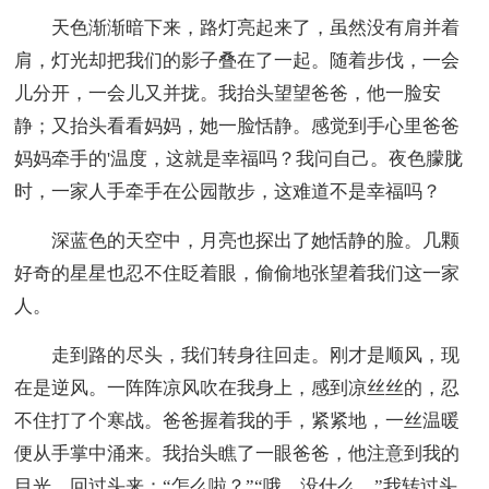
天色渐渐暗下来，路灯亮起来了，虽然没有肩并着
肩，灯光却把我们的影子叠在了一起。随着步伐，一会
儿分开，一会儿又并拢。我抬头望望爸爸，他一脸安
静；又抬头看看妈妈，她一脸恬静。感觉到手心里爸爸
妈妈牵手的'温度，这就是幸福吗？我问自己。夜色朦胧
时，一家人手牵手在公园散步，这难道不是幸福吗？
深蓝色的天空中，月亮也探出了她恬静的脸。几颗
好奇的星星也忍不住眨着眼，偷偷地张望着我们这一家
人。
走到路的尽头，我们转身往回走。刚才是顺风，现
在是逆风。一阵阵凉风吹在我身上，感到凉丝丝的，忍
不住打了个寒战。爸爸握着我的手，紧紧地，一丝温暖
便从手掌中涌来。我抬头瞧了一眼爸爸，他注意到我的
目光，回过头来：“怎么啦？”“哦，没什么。”我转过头