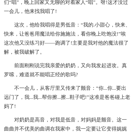
们“唱”，晚上回家又无聊的对着家人“唱”。呀!这才没过
一会儿，他来找我唱了!
这次，他给我唱得是男低音：“我的.小甜心，快来、
快来，让爸爸用魔法给你施施法，看你晚上吃饱没!”唉
这次他又没练习好——跑调了!主要是我对他的魔法很了
解，被我破解了。
前面刚刚说完我亲爱的奶奶，又向我发起进攻。真
罗嗦，难道就不能唱正经的歌吗?
不一会儿，从客厅里又传来了颤音：“你...你...要出
远门了，我...我...帮你擦...擦...鞋子吧!”这准是爸爸碰上老
妈了!
对奶奶是高音，对我是低音，对妈妈是颤音。这一
曲曲并不优美的曲调在我家中，我一定要让它变得娓娓