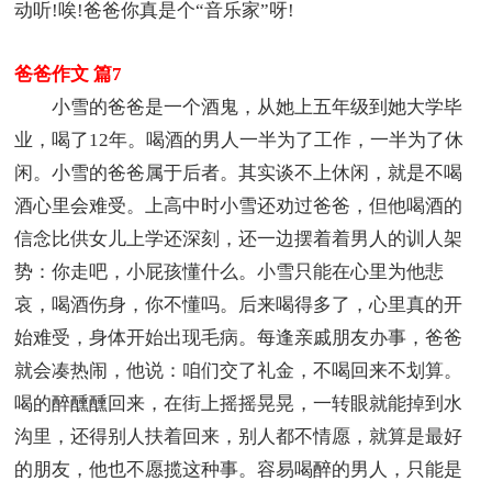
动听!唉!爸爸你真是个“音乐家”呀!
爸爸作文 篇7
小雪的爸爸是一个酒鬼，从她上五年级到她大学毕
业，喝了12年。喝酒的男人一半为了工作，一半为了休
闲。小雪的爸爸属于后者。其实谈不上休闲，就是不喝
酒心里会难受。上高中时小雪还劝过爸爸，但他喝酒的
信念比供女儿上学还深刻，还一边摆着着男人的训人架
势：你走吧，小屁孩懂什么。小雪只能在心里为他悲
哀，喝酒伤身，你不懂吗。后来喝得多了，心里真的开
始难受，身体开始出现毛病。每逢亲戚朋友办事，爸爸
就会凑热闹，他说：咱们交了礼金，不喝回来不划算。
喝的醉醺醺回来，在街上摇摇晃晃，一转眼就能掉到水
沟里，还得别人扶着回来，别人都不情愿，就算是最好
的朋友，他也不愿揽这种事。容易喝醉的男人，只能是