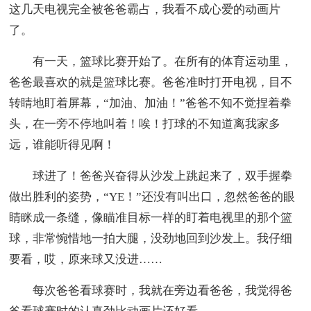
这几天电视完全被爸爸霸占，我看不成心爱的动画片
了。
有一天，篮球比赛开始了。在所有的体育运动里，
爸爸最喜欢的就是篮球比赛。爸爸准时打开电视，目不
转睛地盯着屏幕，“加油、加油！”爸爸不知不觉捏着拳
头，在一旁不停地叫着！唉！打球的不知道离我家多
远，谁能听得见啊！
球进了！爸爸兴奋得从沙发上跳起来了，双手握拳
做出胜利的姿势，“YE！”还没有叫出口，忽然爸爸的眼
睛眯成一条缝，像瞄准目标一样的盯着电视里的那个篮
球，非常惋惜地一拍大腿，没劲地回到沙发上。我仔细
要看，哎，原来球又没进……
每次爸爸看球赛时，我就在旁边看爸爸，我觉得爸