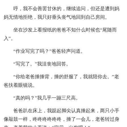
哼，我不会善罢甘休的，继续追问，但还是遭到妈
妈无情地拒绝，我只好垂头丧气地回到自己房间。
坐在沙发上看报纸的爸爸不知什么时候也“尾随而
入”。
“作业写完了吗？”爸爸轻声问道。
“写完了。”我沮丧地回答。
“你给老爸捶捶背，捶的舒服了，我就陪你去。”老
爸扶着眼镜说。
“真的吗？”我几乎一蹦三尺高。
爸爸趴在床上，我踮起脚尖认真捶起来，两只小手
像敲鼓一样，咚咚咚咚咚咚，捶了一会儿，老爸转过身