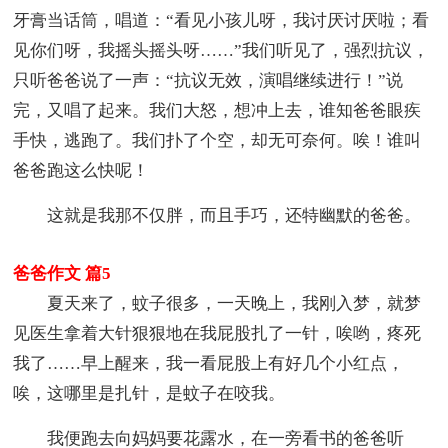
牙膏当话筒，唱道：“看见小孩儿呀，我讨厌讨厌啦；看
见你们呀，我摇头摇头呀……”我们听见了，强烈抗议，
只听爸爸说了一声：“抗议无效，演唱继续进行！”说
完，又唱了起来。我们大怒，想冲上去，谁知爸爸眼疾
手快，逃跑了。我们扑了个空，却无可奈何。唉！谁叫
爸爸跑这么快呢！
这就是我那不仅胖，而且手巧，还特幽默的爸爸。
爸爸作文 篇5
夏天来了，蚊子很多，一天晚上，我刚入梦，就梦
见医生拿着大针狠狠地在我屁股扎了一针，唉哟，疼死
我了……早上醒来，我一看屁股上有好几个小红点，
唉，这哪里是扎针，是蚊子在咬我。
我便跑去向妈妈要花露水，在一旁看书的爸爸听