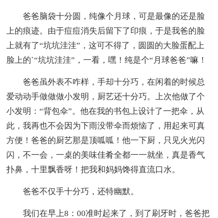
爸爸脑袋十分圆，纯像个月球，可是最像的还是脸
上的痕迹。由于痘痘消失后留下了印痕，于是我爸的脸
上就有了“坑坑洼洼”，这可不得了，圆圆的大脸蛋配上
脸上的`“坑坑洼洼”，一看，嘿！纯是个“月球爸爸”嘛！
爸爸虽外表不咋样，手却十分巧，在闲着的时候总
爱动动手做做做小发明，厨艺还十分巧。上次他做了个
小发明：“背包伞”。他在我的书包上设计了一把伞，从
此，我再也不会因为下雨没带伞而烦恼了，用起来可真
方便！爸爸的厨艺那是顶呱呱！他一下厨，只见火光闪
闪，不一会，一桌的美味佳肴全都一一就坐，真是香气
扑鼻，十里飘香呀！把我和妈妈馋得直流口水。
爸爸不仅手十分巧，还特幽默。
我们在早上8：00准时起来了，到了刷牙时，爸爸把