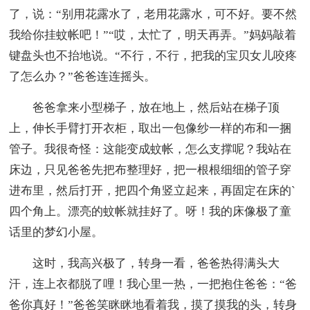
了，说：“别用花露水了，老用花露水，可不好。要不然
我给你挂蚊帐吧！”“哎，太忙了，明天再弄。”妈妈敲着
键盘头也不抬地说。“不行，不行，把我的宝贝女儿咬疼
了怎么办？”爸爸连连摇头。
爸爸拿来小型梯子，放在地上，然后站在梯子顶
上，伸长手臂打开衣柜，取出一包像纱一样的布和一捆
管子。我很奇怪：这能变成蚊帐，怎么支撑呢？我站在
床边，只见爸爸先把布整理好，把一根根细细的管子穿
进布里，然后打开，把四个角竖立起来，再固定在床的`
四个角上。漂亮的蚊帐就挂好了。呀！我的床像极了童
话里的梦幻小屋。
这时，我高兴极了，转身一看，爸爸热得满头大
汗，连上衣都脱了哩！我心里一热，一把抱住爸爸：“爸
爸你真好！”爸爸笑眯眯地看着我，摸了摸我的头，转身