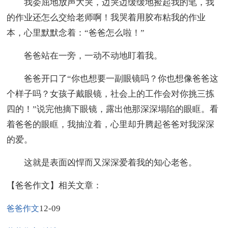
我委屈地放声大哭，边哭边缓缓地捡起我的笔，我
的作业还怎么交给老师啊！我哭着用胶布粘我的作业
本，心里默默念着：“爸爸怎么啦！”
爸爸站在一旁，一动不动地盯着我。
爸爸开口了“你也想要一副眼镜吗？你也想像爸爸这
个样子吗？女孩子戴眼镜，社会上的工作会对你挑三拣
四的！”说完他摘下眼镜，露出他那深深塌陷的眼眶。看
着爸爸的眼眶，我抽泣着，心里却升腾起爸爸对我深深
的爱。
这就是表面凶悍而又深深爱着我的知心老爸。
【爸爸作文】相关文章：
12-09
爸爸作文