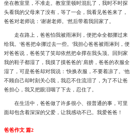
坐在教室里，不准走。教室里顿时混乱了，我时不时探
头看我的父母来了没有，等了一会，我看见爸爸来了，
爸爸对老师说：'谢谢老师。'然后带着我回家了。
走在路上，爸爸怕我被雨淋到，便把伞全都挪过来
给我。'爸爸把伞挪过去一些。'我担心爸爸被雨淋到，便
对爸爸说，爸爸笑了笑却依然把伞撑在我头顶。回到家
我的鞋子都湿了，我摸了摸爸爸的`肩膀，爸爸的衣服全
湿了，可是爸爸却对我说：'快换衣服，不要着凉了。'他
不顾自己却时刻关心我，我忍不住流泪了，为了不让爸
爸担心，我又把眼泪咽了下去，忍住了。
在生活中，爸爸做了许多很小、很普通的事，可里
面却包含着深深的父爱，让我感动不已。我爱爸爸！
爸爸作文 篇2