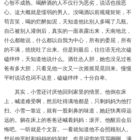
心智不成熟。喝醉酒的人不仅行为恶劣，说话也很恶
心。这大概就是懦弱的男人。没喝酒以前规规矩矩，不
苟言笑，喝的烂醉如泥，天知道他比别人多喝了几瓶。
自己被别人灌倒后，真实的一面表露出来，天南地北，
什么都敢说，什么都以自我为中心，所有的委屈，所有
的不满，统统吐了出来。但是到最后，往往语无伦次磕
磕绊绊，天知道他说什么。酒壮怂人胆，她也没见过爸
爸有多大胆，只看见他一次又一次摇摇晃晃回来。慢慢
平时说话也词不达意，磕磕绊绊，十分自卑。
其实，小雪还讨厌他回到家里的情景。他倒在床
上，喊道难受啊，然后吐得满地都是，只剩妈妈为他打
扫。小雪一靠近，就有一股刺鼻的味道，她赶快离得远
远的。躺在床上的爸爸还喊着妈妈：滚开。他醒后会后
悔吧。一听就是个文盲。一看就知道他不会照顾别人。
想起他平时和妈妈的吵架时，也是词穷的骂骂咧咧，满