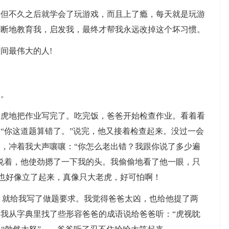
不久之后就学会了玩游戏，而且上了瘾，每天就是玩游
不断地教育我，启发我，最终才帮我永远改掉这个坏习惯。
间最伟大的人!
。
地把作业写完了。吃完饭，爸爸开始检查作业。看着看
“你这道题算错了。”说完，他又接着检查起来。没过一会
，冲着我大声嚷嚷：“你怎么老出错？我跟你说了多少遍
说着，他使劲摁了一下我的头。我偷偷地看了他一眼，只
毛也好像立了起来，真像只大老虎，好可怕啊！
就给我写了做题要求。我觉得爸爸太凶，也给他提了两
我从字典里找了些形容爸爸的成语说给爸爸听：“虎视眈