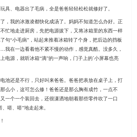
具、电器出了毛病，全是爸爸轻轻松松就修好了。
，我的冰激凌都快化成汤了。妈妈不知道怎么办好。正
急不忙地走进厨房，先把电源拔下，又将冰箱里的东西一样
了句“小毛病”，站起来推着冰箱转了个身，把后边的挡板
……我在一边看着他不紧不慢的动作，感觉真酷。没多久，
上电源，就听冰箱“滴”的一声响，门子上的`小屏幕也亮
池还是不行，只好叫来爸爸。爸爸把表放在桌子上，打
都那么小，这可怎么修！爸爸还是那么胸有成竹，一点不
，又一个一个装回去，还很潇洒地朝着那些零件吹了一口
嗒、嗒、嗒”地走起来。
！