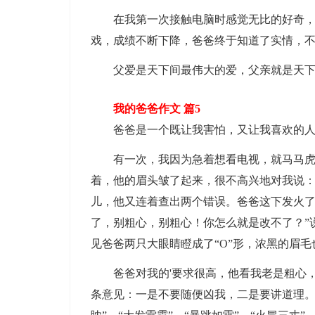
在我第一次接触电脑时感觉无比的好奇，但
戏，成绩不断下降，爸爸终于知道了实情，
父爱是天下间最伟大的爱，父亲就是天下
我的爸爸作文 篇5
爸爸是一个既让我害怕，又让我喜欢的人
有一次，我因为急着想看电视，就马马虎虎
着，他的眉头皱了起来，很不高兴地对我说：
儿，他又连着查出两个错误。爸爸这下发火了
了，别粗心，别粗心！你怎么就是改不了？”
见爸爸两只大眼睛瞪成了“O”形，浓黑的眉
爸爸对我的'要求很高，他看我老是粗心，
条意见：一是不要随便凶我，二是要讲道理。