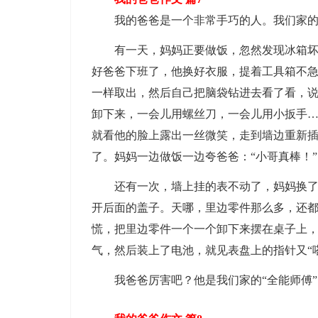
我的爸爸是一个非常手巧的人。我们家的玩
有一天，妈妈正要做饭，忽然发现冰箱坏了
好爸爸下班了，他换好衣服，提着工具箱不
一样取出，然后自己把脑袋钻进去看了看，说
卸下来，一会儿用螺丝刀，一会儿用小扳手
就看他的脸上露出一丝微笑，走到墙边重新插
了。妈妈一边做饭一边夸爸爸：“小哥真棒！”
还有一次，墙上挂的表不动了，妈妈换了电
开后面的盖子。天哪，里边零件那么多，还
慌，把里边零件一个一个卸下来摆在桌子上
气，然后装上了电池，就见表盘上的指针又“
我爸爸厉害吧？他是我们家的“全能师傅”