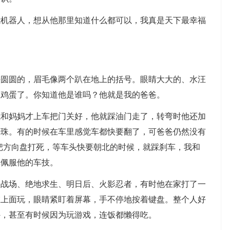
器人，想从他那里知道什么都可以，我真是天下最幸福
圆的，眉毛像两个趴在地上的括号。眼睛大大的、水汪
个鸡蛋了。你知道他是谁吗？他就是我的爸爸。
妈妈才上车把门关好，他就踩油门走了，转弯时他还加
汗珠。有的时候在车里感觉车都快要翻了，可爸爸仍然没有
把方向盘打死，等车头快要朝北的时候，就踩刹车，我和
真佩服他的车技。
场、绝地求生、明日后、火影忍者，有时他在家打了一
在上面玩，眼睛紧盯着屏幕，手不停地按着键盘。整个人好
外，甚至有时候因为玩游戏，连饭都懒得吃。