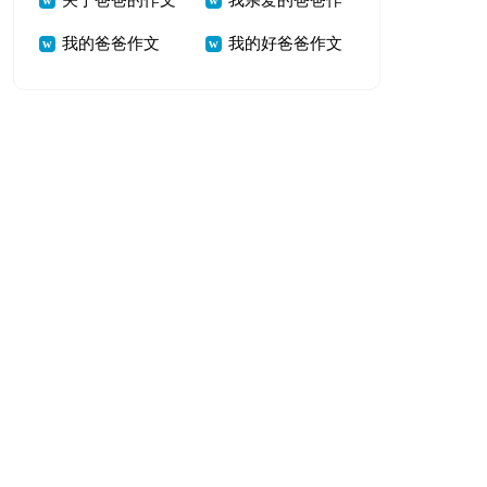
关于爸爸的作文
我亲爱的爸爸作
（合集）
我的爸爸作文
我的好爸爸作文
（锦集15篇）
文11篇[精]