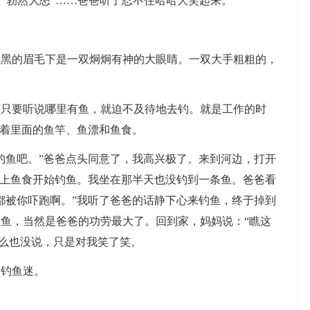
”、“勃然大怒”……爸爸听了忍不住哈哈大笑起来。
的眉毛下是一双炯炯有神的大眼睛。一双大手粗粗的，
要听说哪里有鱼，就迫不及待地去钓。就是工作的时
弄着里面的鱼竿、鱼漂和鱼食。
鱼吧。”爸爸点头同意了，我高兴极了。来到河边，打开
挂上鱼食开始钓鱼。我坐在那半天也没钓到一条鱼。爸爸看
都被你吓跑啊。”我听了爸爸的话静下心来钓鱼，终于掉到
鱼，当然是爸爸的功劳最大了。回到家，妈妈说：“瞧这
什么也没说，只是对我笑了笑。
钓鱼迷。