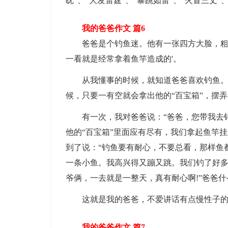
眈”、“大发雷霆”、“暴跳如雷”、“火冒三丈
我的爸爸作文 篇6
爸爸是个钓鱼迷。他有一张四方大脸，粗黑
一看就是经常拿着鱼竿造成的'。
从我懂事的时候，就知道爸爸喜欢钓鱼。只
候，只要一有空就会拿出他的“百宝箱”，摆
有一次，我对爸爸说：“爸爸，您带我去钓
他的“百宝箱”里面应有尽有，我们拿起鱼竿
到了说：“钓鱼要有耐心，不要总看，那样鱼
一条小鱼。我高兴得又蹦又跳。我们钓了好多
爷俩，一去就是一整天，真有耐心啊!”爸爸
这就是我的爸爸，不爱讲话有点慢性子的
我的爸爸作文 篇7