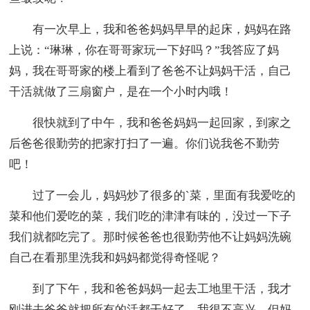
有一次早上，我和爸爸妈妈早早的起床，妈妈在路
上说：“琳琳，你在哥哥家玩一下好吗？”我答应了妈
妈，我在哥哥家的楼上看到了爸爸不让妈妈干活，自己
干活就做了三扇窗户，是在一个小时内哦！
很快就到了中午，我和爸爸妈妈一起回家，到家之
后爸爸很勤劳的把家打扫了一遍。你们说我爸不勤劳
吧！
过了一会儿，妈妈炒了很多的`菜，里面有我爱吃的
菜和他们爱吃的菜，我们吃的津津有味的，没过一下子
我们就都吃完了。那时候爸爸也很勤劳他不让妈妈洗碗
自己在看那里洗我和妈妈都觉得奇怪呢？
到了下午，我和爸爸妈妈一起去工地里干活，我才
刚进去爸爸就把所有的活都干好了，我很不高兴，但妈