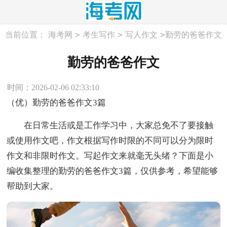
>
>
>
当前位置：
海考网
考生写作
写人作文
勤劳的爸爸作文
勤劳的爸爸作文
时间：2026-02-06 02:33:10
（优）勤劳的爸爸作文3篇
在日常生活或是工作学习中，大家总免不了要接触
或使用作文吧，作文根据写作时限的不同可以分为限时
作文和非限时作文。写起作文来就毫无头绪？下面是小
编收集整理的勤劳的爸爸作文3篇，仅供参考，希望能够
帮助到大家。