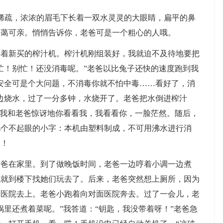
稀疏，浓浓的眉毛下长着一双水灵灵的大眼睛，扁平的鼻
和蔼可亲。悄悄告诉你，老爸可是一个粗心的人哦。
新买的榨汁机。榨汁机刚组装好，我就迫不及待地要把
忙！别忙！还没消毒呢。”老爸以比兔子还快的速度跑到我
安全可是个大问题，不消毒你就不怕中毒……看好了，消
边烧水，过了一分多钟，水烧开了。老爸把水倒进榨汁
。我和老爸惊讶地你看看我，我看看你，一脸茫然。随后，
几个不起眼的小字：本机由塑料制成，不可用沸水进行消
了！
在家里。到了做晚饭时间，老爸一边哼着小调一边煮
我就到楼下找她们玩去了。后来，老爸突然想上厕所，因为
的医院去上。老爸小跑着向对面医院奔去。过了一会儿，老
锅里还煮着菜呢。”我答道：“钥匙，我没带着呀！”老爸急