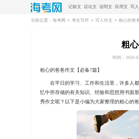
记叙文
议论文
说明文
应用文
写人
>
>
>
当前位置：
海考网
考生写作
写人作文
粗心的爸
粗心
时间：2026-02-
粗心的爸爸作文【必备7篇】
在平日的学习、工作和生活里，许多人都有
忆中所存储的有关知识、经验和思想用书面
秀作文呢？以下是小编为大家整理的粗心的