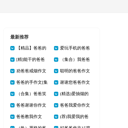
最新推荐
【精品】爸爸的
爱玩手机的爸爸
[精]能干的爸爸
（集合）我爸爸
背影作文15篇
作文（必备）
劝爸爸戒烟作文
聪明的爸爸作文
作文15篇
作文15篇
爸爸的手作文[集
谢谢您爸爸作文
15篇(精品)
精选(15篇)
（合集）爸爸笑
(精选)爱抽烟的
合15篇]
(优选7篇)
爸爸谢谢你作文
爸爸我爱你作文
了作文15篇
爸爸作文15篇
爸爸教我作文
(荐)我爱我的爸
(必备15篇)
15篇(精选)