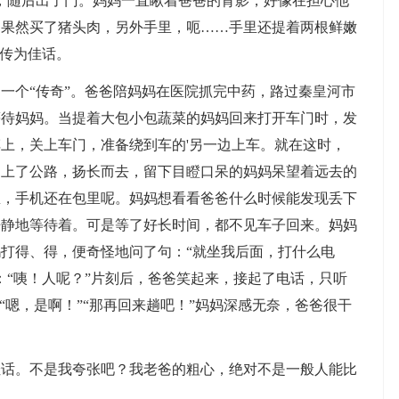
，随后出了门。妈妈一直瞅着爸爸的背影，好像在担心他
，果然买了猪头肉，另外手里，呃……手里还提着两根鲜嫩
家传为佳话。
个“传奇”。爸爸陪妈妈在医院抓完中药，路过秦皇河市
等待妈妈。当提着大包小包蔬菜的妈妈回来打开车门时，发
上，关上车门，准备绕到车的'另一边上车。就在这时，
驶上了公路，扬长而去，留下目瞪口呆的妈妈呆望着远去的
里，手机还在包里呢。妈妈想看看爸爸什么时候能发现丢下
静静地等待着。可是等了好长时间，都不见车子回来。妈妈
打得、得，便奇怪地问了句：“就坐我后面，打什么电
：“咦！人呢？”片刻后，爸爸笑起来，接起了电话，只听
“嗯，是啊！”“那再回来趟吧！”妈妈深感无奈，爸爸很干
。不是我夸张吧？我老爸的粗心，绝对不是一般人能比