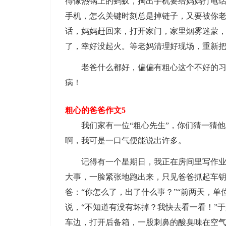
得像热锅上的蚂蚁，掏出手机要给妈妈打电话
手机，怎么关键时刻总是掉链子，又要被你老
话，妈妈赶回来，打开家门，家里烟雾迷蒙，
了，幸好没起火。等老妈清理好现场，重新
老爸什么都好，偏偏有粗心这个不好的习惯
病！
粗心的爸爸作文5
我们家有一位“粗心先生”，你们猜一猜他
啊，我可是一口气便能说出许多。
记得有一个星期日，我正在房间里写作业。
大事，一脸紧张地跑出来，只见爸爸抓起车
爸：“你怎么了，出了什么事？”“前两天，单
说，“不知道有没有坏掉？我快去看一看！”
车边，打开后备箱，一股刺鼻的酸臭味在空