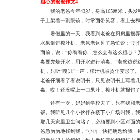
粗心的爸爸作文4
我的老爸今年43岁，身高165厘米，头发
子上架着一副眼镜，时常面带笑容，看上去
暑假里的一天，我看到老爸在厨房里摆弄着
水果倒进榨汁机。老爸老远见了急忙说：“别
面前，说：“你看看你，怎么会有这么粗心？
毒要先烧开水，用开水进行消毒。”老爸边说
机，只听“嘎叽”一声，榨汁机被烫歪变形了
老爸仔细看了看说明书，只见说明书上写着
毒。哎！还没喝上一口果汁，榨汁机就报销
还有一次，妈妈到学校去了，只有我和老爸
饭。我听见几个小伙伴在楼下小广场叫我，
那几天家里卫生间堵了，必须要到小区对面
爸急匆匆地找到我，“小雨，快把钥匙给我！