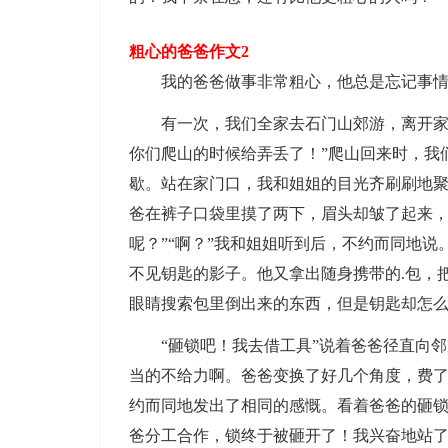
粗心的爸爸作文2
我的爸爸做事非常粗心，他总是忘记事情
有一次，我们全家去石门山郊游，离开家之
你们爬山的时候给弄丢了！”爬山回来时，我
歇。站在家门口，我和姐姐的目光齐刷刷地
爸在裤子口袋里摸了两下，眉头却皱了起来，
呢？”“啊？”我和姐姐听到后，不约而同地
不见钥匙的影子。他又拿出随身携带的.包，
眼睛搜索包里倒出来的东西，但是钥匙却怎
“砸锁吧！我去借工具”说着爸爸径直向邻
当的不给力啊。爸爸变换了好几个角度，费了
约而同地发出了相同的感慨。看着爸爸的砸
爸分工合作，锁终于被砸开了！我兴奋地站