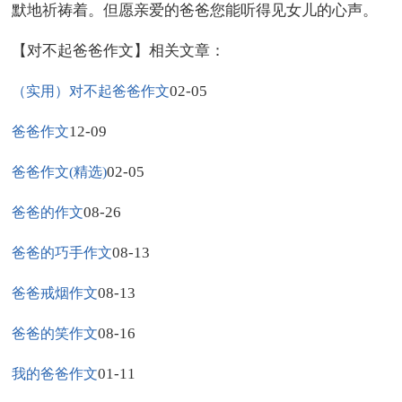
默地祈祷着。但愿亲爱的爸爸您能听得见女儿的心声。
【对不起爸爸作文】相关文章：
02-05
（实用）对不起爸爸作文
12-09
爸爸作文
02-05
爸爸作文(精选)
08-26
爸爸的作文
08-13
爸爸的巧手作文
08-13
爸爸戒烟作文
08-16
爸爸的笑作文
01-11
我的爸爸作文