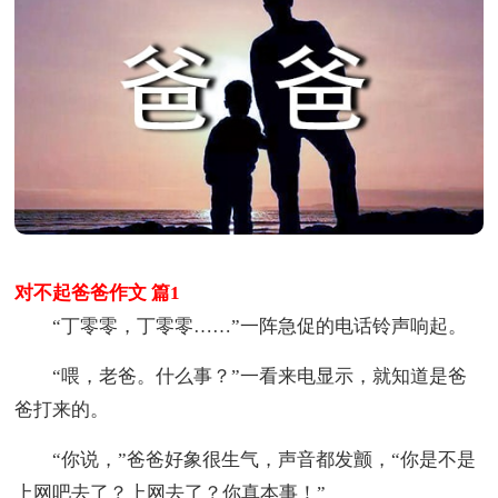
对不起爸爸作文 篇1
“丁零零，丁零零……”一阵急促的电话铃声响起。
“喂，老爸。什么事？”一看来电显示，就知道是爸
爸打来的。
“你说，”爸爸好象很生气，声音都发颤，“你是不是
上网吧去了？上网去了？你真本事！”