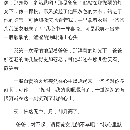
像，那身影，多熟悉啊！那是爸爸！他站在那微弱的灯
光下，像一棵松。寒风掀起了他黑灰色的大衣，钻进了
他的裤管。可他却微笑地看着我，手里拿着衣服。“爸爸
为我送衣服来了！”我心中一阵喜悦。可是我笑不出来，
一股酸酸的、涩涩的滋味涌上心头……
我第一次深情地望着爸爸，那浑黄的灯光下，爸爸
那苍老的面孔显得更加苍老，可他却还在那儿微笑着、
微笑着。
一股自责的火焰突然在心中燃烧起来。“爸爸对你多
好啊，可你……”顿时，我的眼眶湿润了，一道深深的悔
恨河就在这一刻流到了我的心上。
夜，依然无声。月，却升高了。
“爸爸，对不起，请原谅女儿的不孝吧！”我心里默