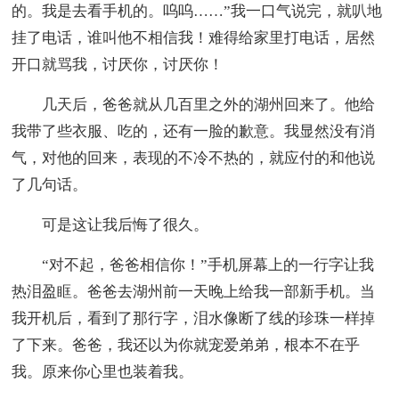
的。我是去看手机的。呜呜……”我一口气说完，就叭地
挂了电话，谁叫他不相信我！难得给家里打电话，居然
开口就骂我，讨厌你，讨厌你！
几天后，爸爸就从几百里之外的湖州回来了。他给
我带了些衣服、吃的，还有一脸的歉意。我显然没有消
气，对他的回来，表现的不冷不热的，就应付的和他说
了几句话。
可是这让我后悔了很久。
“对不起，爸爸相信你！”手机屏幕上的一行字让我
热泪盈眶。爸爸去湖州前一天晚上给我一部新手机。当
我开机后，看到了那行字，泪水像断了线的珍珠一样掉
了下来。爸爸，我还以为你就宠爱弟弟，根本不在乎
我。原来你心里也装着我。